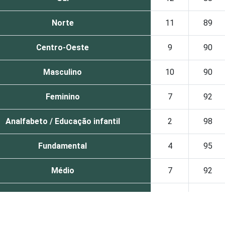
Norte
11
89
Centro-Oeste
9
90
Masculino
10
90
Feminino
7
92
Analfabeto / Educação infantil
2
98
Fundamental
4
95
Médio
7
92
Superior
16
84
De 10 a 15 anos
4
95