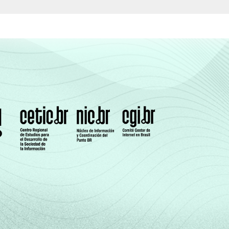
0
0
0
0
0
0
0
1
 da entrevista. Dados coletados entre