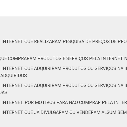
De 16 a 24 anos
7
93
De 25 a 34 anos
12
88
De 35 a 44 anos
9
91
E INTERNET QUE REALIZARAM PESQUISA DE PREÇOS DE PR
De 45 a 59 anos
10
90
 QUE COMPRARAM PRODUTOS E SERVIÇOS PELA INTERNET 
60 anos ou mais
4
96
E INTERNET QUE ADQUIRIRAM PRODUTOS OU SERVIÇOS NA I
 ADQUIRIDOS
Até 1 SM
7
93
E INTERNET QUE ADQUIRIRAM PRODUTOS OU SERVIÇOS NA I
DAS
Mais de 1 SM até 2 SM
6
94
E INTERNET, POR MOTIVOS PARA NÃO COMPRAR PELA INTE
Mais de 2 SM até 3 SM
7
93
E INTERNET QUE JÁ DIVULGARAM OU VENDERAM ALGUM BEM
Mais de 3 SM até 5 SM
9
91