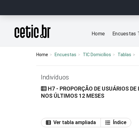
Ir para o conteúdo
Página inicial
Home
Encuestas 
Home
Encuestas
TIC Domicílios
Tablas
Indivíduos
H7 - PROPORÇÃO DE USUÁRIOS DE
NOS ÚLTIMOS 12 MESES
Ver tabla ampliada
Índice