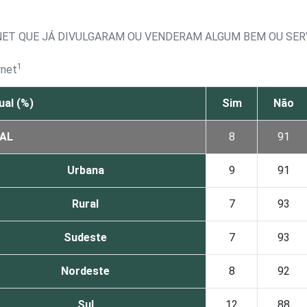
NET QUE JÁ DIVULGARAM OU VENDERAM ALGUM BEM OU SER
1
rnet
ual (%)
Sim
Não
AL
8
91
Urbana
9
91
Rural
7
93
Sudeste
7
93
Nordeste
8
92
Sul
12
88