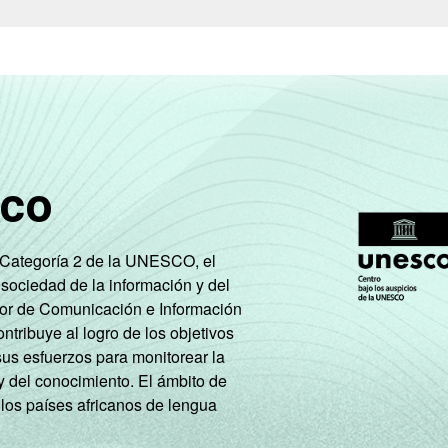
Mais de 5 SM até 10 SM
15
85
Mais de 10 SM
16
84
A
17
83
B
11
89
sco
C
6
94
e Categoría 2 de la UNESCO, el
DE
5
95
 sociedad de la información y del
tor de Comunicación e Información
PEA
10
90
tribuye al logro de los objetivos
sus esfuerzos para monitorear la
Não PEA
6
94
y del conocimiento. El ámbito de
 los países africanos de lengua
aram a Internet há menos de três meses em relação ao momento