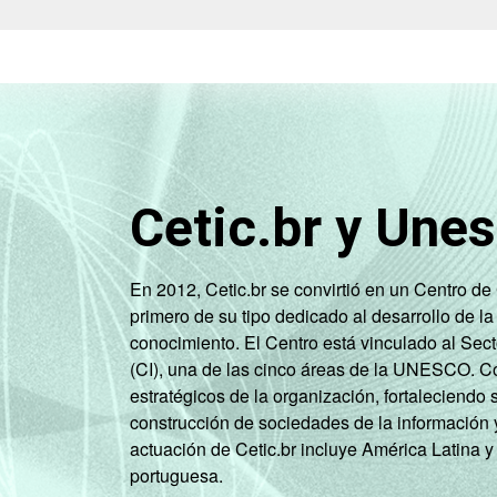
Classe social
Cetic.br y Une
En 2012, Cetic.br se convirtió en un Centro d
primero de su tipo dedicado al desarrollo de la
conocimiento. El Centro está vinculado al Sec
Condição de atividade
(CI), una de las cinco áreas de la UNESCO. Con
estratégicos de la organización, fortaleciendo 
construcción de sociedades de la información 
actuación de Cetic.br incluye América Latina y
1
portuguesa.
Base: 85,9 milhões de pessoas que us