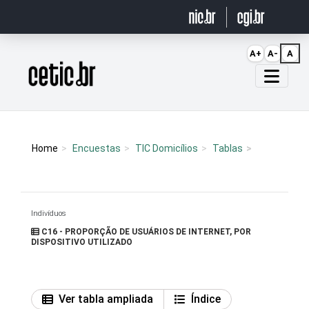
Ir para o conteúdo
A+
A-
A
Página inicial
Home
Encuestas
TIC Domicílios
Tablas
Indivíduos
C16 - PROPORÇÃO DE USUÁRIOS DE INTERNET, POR
DISPOSITIVO UTILIZADO
Ver tabla ampliada
Índice