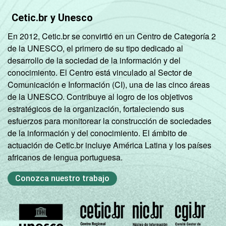
Classe D/ E
30
1
Cetic.br y Unesco
En 2012, Cetic.br se convirtió en un Centro de Categoría 2
Condição
PEA
66
4
de la UNESCO, el primero de su tipo dedicado al
de
desarrollo de la sociedad de la información y del
atividade
Não PEA
61
3
conocimiento. El Centro está vinculado al Sector de
Comunicación e Información (CI), una de las cinco áreas
Base: 102.046.288 usuários de Internet.
de la UNESCO. Contribuye al logro de los objetivos
Respostas estimuladas. Cada item
estratégicos de la organización, fortaleciendo sus
apresentado se refere apenas aos
esfuerzos para monitorear la construcción de sociedades
resultados da alternativa sim. Dados
de la información y del conocimiento. El ámbito de
coletados entre Novembro de 2015 e Junho
actuación de Cetic.br incluye América Latina y los países
de 2016.
africanos de lengua portuguesa.
Conozca nuestro trabajo