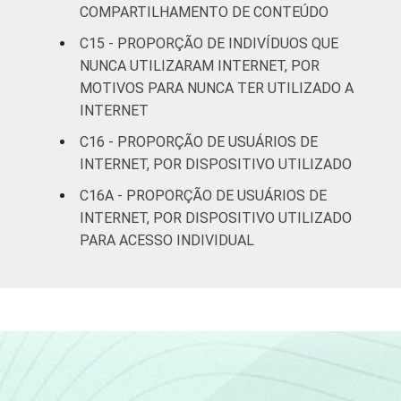
SM
COMPARTILHAMENTO DE CONTEÚDO
C15 - PROPORÇÃO DE INDIVÍDUOS QUE
Mais de 10
90
5
NUNCA UTILIZARAM INTERNET, POR
SM
MOTIVOS PARA NUNCA TER UTILIZADO A
INTERNET
Classe
Classe A
92
5
social
C16 - PROPORÇÃO DE USUÁRIOS DE
2008
Classe B
81
5
INTERNET, POR DISPOSITIVO UTILIZADO
C16A - PROPORÇÃO DE USUÁRIOS DE
Classe C
56
3
INTERNET, POR DISPOSITIVO UTILIZADO
PARA ACESSO INDIVIDUAL
Classe D/ E
35
1
Classe
Classe A
93
5
social
2015
Classe B
86
5
Classe C
58
3