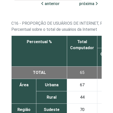
anterior
próxima
C16 - PROPORÇÃO DE USUÁRIOS DE INTERNET, POR D
Percentual sobre o total de usuários da Internet
Percentual %
Total
Computador
Compu
de 
TOTAL
65
3
Área
Urbana
67
4
Rural
44
2
Região
Sudeste
70
4