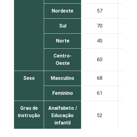
Nordeste
57
3
Sul
70
3
Norte
45
2
Centro-
60
3
Oeste
Sexo
Masculino
68
4
Feminino
61
3
Grau de
Analfabeto /
instrução
Educação
52
3
infantil