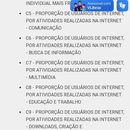
74
4
INDIVIDUAL MAIS FREQUENTE
anos
C5 - PROPORÇÃO DE USUÁRIOS DE INTERNET,
De 60 anos
POR ATIVIDADES REALIZADAS NA INTERNET
80
5
ou mais
- COMUNICAÇÃO
C6 - PROPORÇÃO DE USUÁRIOS DE INTERNET,
Renda
Até 1 SM
41
2
POR ATIVIDADES REALIZADAS NA INTERNET
Familiar
- BUSCA DE INFORMAÇÃO
Mais de 1
50
3
SM até 2 SM
C7 - PROPORÇÃO DE USUÁRIOS DE INTERNET,
POR ATIVIDADES REALIZADAS NA INTERNET
Mais de 2
- MULTIMÍDIA
61
3
SM até 3 SM
C8 - PROPORÇÃO DE USUÁRIOS DE INTERNET,
POR ATIVIDADES REALIZADAS NA INTERNET
Mais de 3
80
5
- EDUCAÇÃO E TRABALHO
SM até 5 SM
C9 - PROPORÇÃO DE USUÁRIOS DE INTERNET,
Mais de 5
POR ATIVIDADES REALIZADAS NA INTERNET
SM até 10
85
5
- DOWNLOADS, CRIAÇÃO E