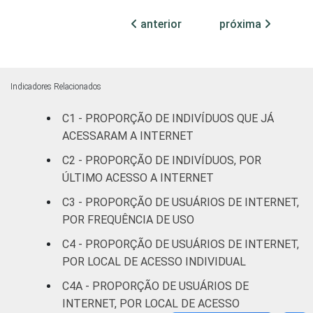
Fundamental
50
2
anterior
próxima
Médio
62
4
Superior
90
5
Indicadores Relacionados
Faixa
De 10 a 15
62
3
C1 - PROPORÇÃO DE INDIVÍDUOS QUE JÁ
etária
anos
ACESSARAM A INTERNET
De 16 a 24
C2 - PROPORÇÃO DE INDIVÍDUOS, POR
57
3
anos
ÚLTIMO ACESSO A INTERNET
C3 - PROPORÇÃO DE USUÁRIOS DE INTERNET,
De 25 a 34
63
3
POR FREQUÊNCIA DE USO
anos
C4 - PROPORÇÃO DE USUÁRIOS DE INTERNET,
De 35 a 44
POR LOCAL DE ACESSO INDIVIDUAL
68
4
anos
C4A - PROPORÇÃO DE USUÁRIOS DE
INTERNET, POR LOCAL DE ACESSO
De 45 a 59