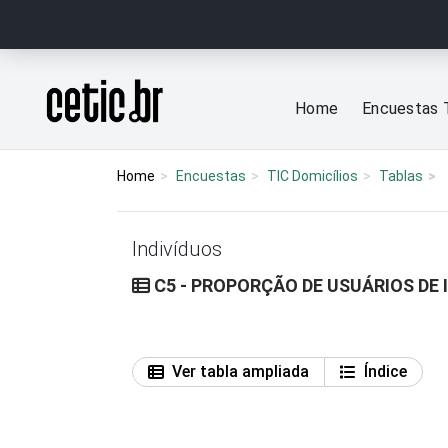
Ir para o conteúdo
Página inicial
Home
Encuestas 
Home
Encuestas
TIC Domicílios
Tablas
Indivíduos
C5 - PROPORÇÃO DE USUÁRIOS DE 
Ver tabla ampliada
Índice