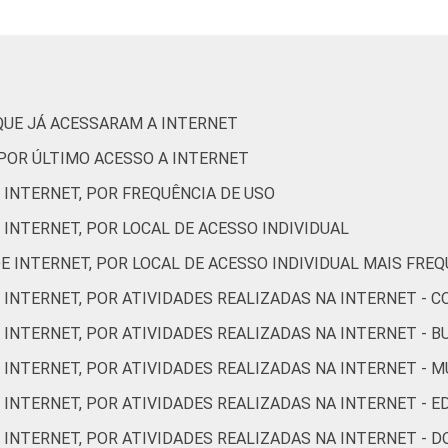
87
80
54
91
85
66
77
72
45
QUE JÁ ACESSARAM A INTERNET
 POR ÚLTIMO ACESSO A INTERNET
 INTERNET, POR FREQUÊNCIA DE USO
92
88
60
 INTERNET, POR LOCAL DE ACESSO INDIVIDUAL
E INTERNET, POR LOCAL DE ACESSO INDIVIDUAL MAIS FRE
92
81
54
 INTERNET, POR ATIVIDADES REALIZADAS NA INTERNET - 
 INTERNET, POR ATIVIDADES REALIZADAS NA INTERNET - 
83
74
57
 INTERNET, POR ATIVIDADES REALIZADAS NA INTERNET - M
 INTERNET, POR ATIVIDADES REALIZADAS NA INTERNET - 
79
64
48
 INTERNET, POR ATIVIDADES REALIZADAS NA INTERNET - 