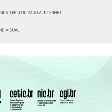
7
9
UNCA TER UTILIZADO A INTERNET
5
5
NDIVIDUAL
6
6
7
10
9
14
13
18