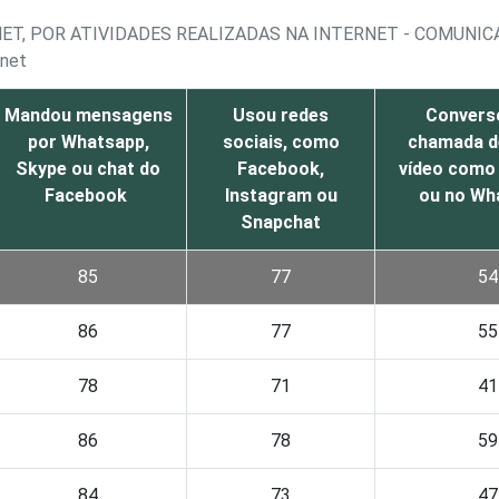
NET, POR ATIVIDADES REALIZADAS NA INTERNET - COMUNI
rnet
Mandou mensagens
Usou redes
Convers
por Whatsapp,
sociais, como
chamada d
Skype ou chat do
Facebook,
vídeo como
Facebook
Instagram ou
ou no Wh
Snapchat
85
77
54
86
77
55
78
71
41
86
78
59
84
73
47