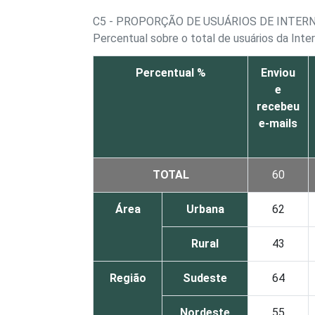
C5 - PROPORÇÃO DE USUÁRIOS DE INTER
Percentual sobre o total de usuários da Inte
Percentual %
Enviou
e
recebeu
e-mails
TOTAL
60
Área
Urbana
62
Rural
43
Região
Sudeste
64
Nordeste
55