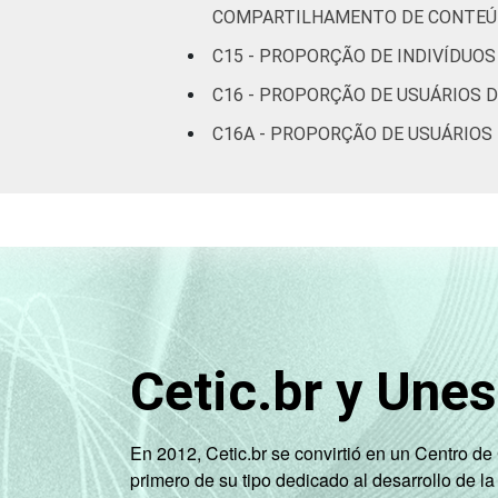
COMPARTILHAMENTO DE CONTE
De 60 anos
63
C15 - PROPORÇÃO DE INDIVÍDUOS
ou mais
C16 - PROPORÇÃO DE USUÁRIOS D
Renda
Até 1 SM
45
C16A - PROPORÇÃO DE USUÁRIOS 
Familiar
Mais de 1
48
SM até 2 SM
Mais de 2
58
SM até 3 SM
Mais de 3
69
SM até 5 SM
Cetic.br y Une
Mais de 5
SM até 10
75
En 2012, Cetic.br se convirtió en un Centro d
SM
primero de su tipo dedicado al desarrollo de la