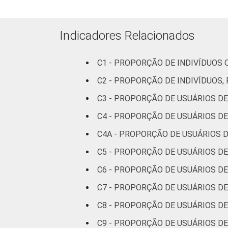
Médio
60
Superior
90
Indicadores Relacionados
Faixa
De 10 a 15
42
C1 - PROPORÇÃO DE INDIVÍDUOS 
etária
anos
C2 - PROPORÇÃO DE INDIVÍDUOS,
De 16 a 24
C3 - PROPORÇÃO DE USUÁRIOS DE
65
anos
C4 - PROPORÇÃO DE USUÁRIOS DE
De 25 a 34
C4A - PROPORÇÃO DE USUÁRIOS D
63
anos
C5 - PROPORÇÃO DE USUÁRIOS DE
De 35 a 44
C6 - PROPORÇÃO DE USUÁRIOS DE
63
anos
C7 - PROPORÇÃO DE USUÁRIOS DE
De 45 a 59
C8 - PROPORÇÃO DE USUÁRIOS DE
60
anos
C9 - PROPORÇÃO DE USUÁRIOS DE