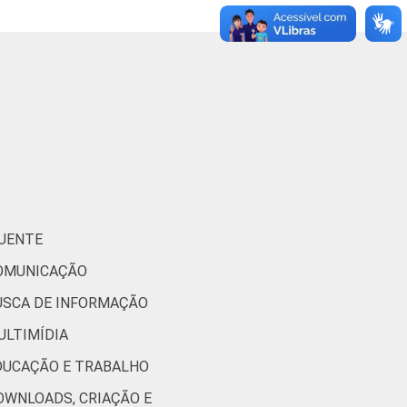
8
9
17
25
9
5
13
13
QUENTE
10
15
COMUNICAÇÃO
BUSCA DE INFORMAÇÃO
6
10
ULTIMÍDIA
EDUCAÇÃO E TRABALHO
4
7
DOWNLOADS, CRIAÇÃO E