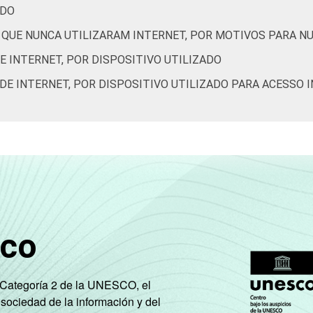
ÚDO
72
56
50
 QUE NUNCA UTILIZARAM INTERNET, POR MOTIVOS PARA N
E INTERNET, POR DISPOSITIVO UTILIZADO
77
66
39
DE INTERNET, POR DISPOSITIVO UTILIZADO PARA ACESSO I
86
75
49
87
79
55
84
78
57
sco
92
86
63
e Categoría 2 de la UNESCO, el
 sociedad de la información y del