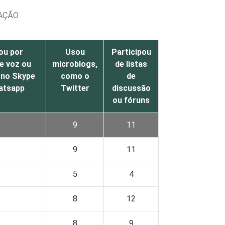
CAÇÃO
ou por
Usou
Participou
e voz ou
microblogs,
de listas
 no Skype
como o
de
atsapp
Twitter
discussão
ou fóruns
9
11
9
11
5
4
8
12
8
9