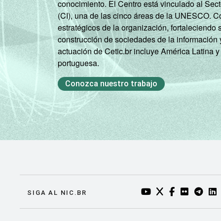
conocimiento. El Centro está vinculado al Sec
Mais de 10
(CI), una de las cinco áreas de la UNESCO. Con
88
SM
estratégicos de la organización, fortaleciendo 
construcción de sociedades de la información 
Classe
Classe A
89
actuación de Cetic.br incluye América Latina y
social
portuguesa.
2008
Classe B
71
Conozca nuestro trabajo
Classe C
52
Classe D/ E
45
Classe
Classe A
88
social
2015
Classe B
73
Classe C
52
YOUTUBE DO NIC.BR
TWITTER DO NIC
FACEBOOK DO
FLICKR DO
TELEGR
LI
SIGA AL NIC.BR
Classe D/ E
44