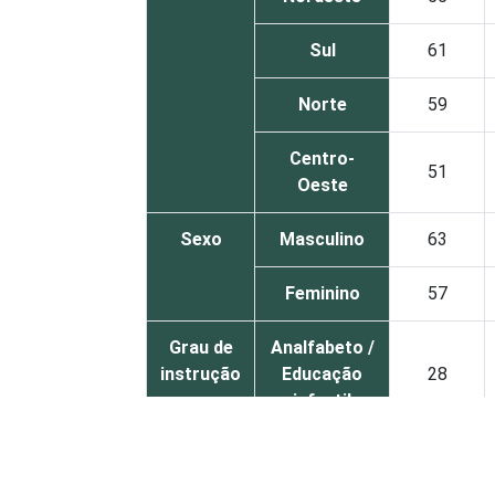
Sul
61
Norte
59
Centro-
51
Oeste
Sexo
Masculino
63
Feminino
57
Grau de
Analfabeto /
instrução
Educação
28
infantil
Fundamental
41