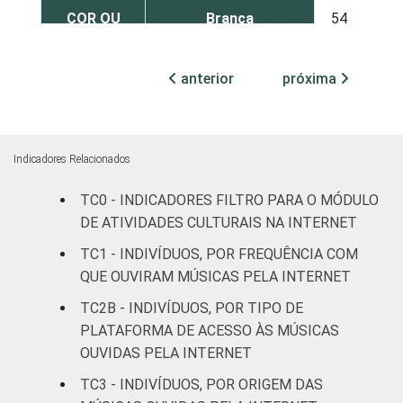
COR OU
Branca
54
11
RAÇA
Preta
57
9
anterior
próxima
Parda
54
10
Amarela
54
10
Indicadores Relacionados
Indígena
35
6
TC0 - INDICADORES FILTRO PARA O MÓDULO
DE ATIVIDADES CULTURAIS NA INTERNET
Não respondeu
24
12
TC1 - INDIVÍDUOS, POR FREQUÊNCIA COM
QUE OUVIRAM MÚSICAS PELA INTERNET
GRAU DE
Analfabeto/Educação
11
3
INSTRUÇÃO
Infantil
TC2B - INDIVÍDUOS, POR TIPO DE
PLATAFORMA DE ACESSO ÀS MÚSICAS
Fundamental
43
9
OUVIDAS PELA INTERNET
TC3 - INDIVÍDUOS, POR ORIGEM DAS
Médio
62
12