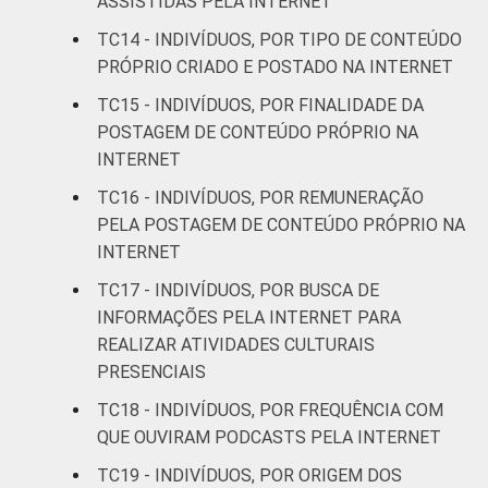
ASSISTIDAS PELA INTERNET
SM
TC14 - INDIVÍDUOS, POR TIPO DE CONTEÚDO
Mais de 2 SM até 3
PRÓPRIO CRIADO E POSTADO NA INTERNET
62
12
SM
TC15 - INDIVÍDUOS, POR FINALIDADE DA
POSTAGEM DE CONTEÚDO PRÓPRIO NA
Mais de 3 SM até 5
67
8
INTERNET
SM
TC16 - INDIVÍDUOS, POR REMUNERAÇÃO
Mais de 5 SM até 10
PELA POSTAGEM DE CONTEÚDO PRÓPRIO NA
77
11
SM
INTERNET
TC17 - INDIVÍDUOS, POR BUSCA DE
Mais de 10 SM
55
11
INFORMAÇÕES PELA INTERNET PARA
REALIZAR ATIVIDADES CULTURAIS
Não tem renda
33
7
PRESENCIAIS
Não sabe
39
11
TC18 - INDIVÍDUOS, POR FREQUÊNCIA COM
QUE OUVIRAM PODCASTS PELA INTERNET
Não respondeu
43
16
TC19 - INDIVÍDUOS, POR ORIGEM DOS