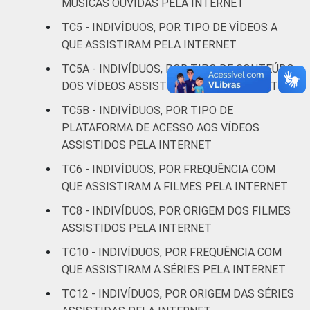
MÚSICAS OUVIDAS PELA INTERNET
Superior
69
12
TC5 - INDIVÍDUOS, POR TIPO DE VÍDEOS A
QUE ASSISTIRAM PELA INTERNET
FAIXA
De 10 a 15 anos
69
15
TC5A - INDIVÍDUOS, POR TIPO DE CONTEÚDO
ETÁRIA
DOS VÍDEOS ASSISTIDOS PELA INTERNET
De 16 a 24 anos
73
13
TC5B - INDIVÍDUOS, POR TIPO DE
PLATAFORMA DE ACESSO AOS VÍDEOS
De 25 a 34 anos
70
11
ASSISTIDOS PELA INTERNET
De 35 a 44 anos
62
9
TC6 - INDIVÍDUOS, POR FREQUÊNCIA COM
QUE ASSISTIRAM A FILMES PELA INTERNET
De 45 a 59 anos
42
10
TC8 - INDIVÍDUOS, POR ORIGEM DOS FILMES
ASSISTIDOS PELA INTERNET
De 60 anos ou mais
16
7
TC10 - INDIVÍDUOS, POR FREQUÊNCIA COM
RENDA
Até 1 SM
42
10
QUE ASSISTIRAM A SÉRIES PELA INTERNET
FAMILIAR
TC12 - INDIVÍDUOS, POR ORIGEM DAS SÉRIES
Mais de 1 SM até 2
50
10