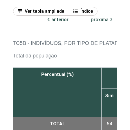
Ver tabla ampliada
Índice
anterior
próxima
TC5B - INDIVÍDUOS, POR TIPO DE PLATAFOR
Total da população
Percentual (%)
Em 
comp
Sim
Não
TOTAL
54
10