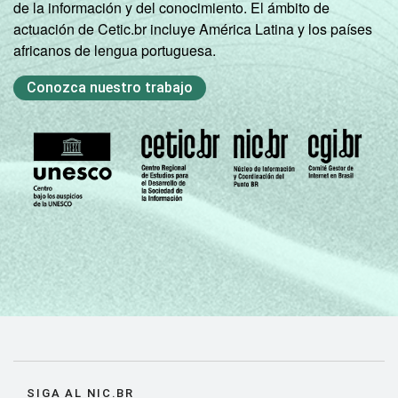
de la información y del conocimiento. El ámbito de
brasileiros - TIC Domicílios 2023.
actuación de Cetic.br incluye América Latina y los países
africanos de lengua portuguesa.
Conozca nuestro trabajo
SIGA AL NIC.BR