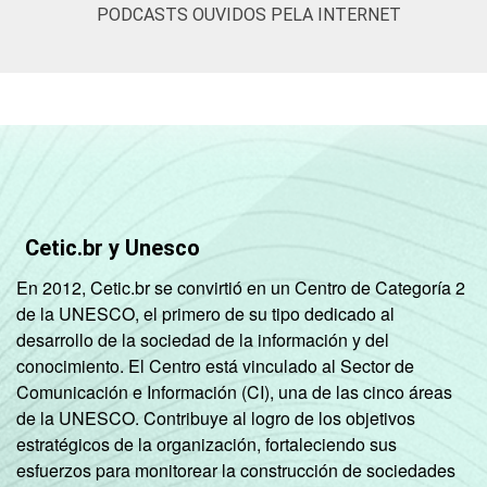
PODCASTS OUVIDOS PELA INTERNET
CLASSE
A
67
11
SOCIAL
B
71
13
C
57
10
DE
35
9
CONDIÇÃO
Na força de trabalho
60
10
Cetic.br y Unesco
DE
En 2012, Cetic.br se convirtió en un Centro de Categoría 2
ATIVIDADE
Fora da força de
45
11
de la UNESCO, el primero de su tipo dedicado al
trabalho
desarrollo de la sociedad de la información y del
conocimiento. El Centro está vinculado al Sector de
Fonte: CGI.br/NIC.br, Centro Regional de
Comunicación e Información (CI), una de las cinco áreas
Estudos para o Desenvolvimento da
de la UNESCO. Contribuye al logro de los objetivos
Sociedade da Informação (Cetic.br),
estratégicos de la organización, fortaleciendo sus
Pesquisa sobre o uso das tecnologias de
esfuerzos para monitorear la construcción de sociedades
informação e comunicação nos domicílios