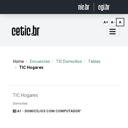
Ir para o conteúdo
A+
A-
A
Página inicial
Home
Encuestas
TIC Domicílios
Tablas
TIC Hogares
TIC Hogares
Domicílios
A1 - DOMICÍLIOS COM COMPUTADOR¹