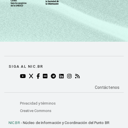
SIGA AL NIC.BR
YOUTUBE DO NIC.BR (ABRE EM NOVA ABA)
TWITTER DO NIC.BR (ABRE EM NOVA ABA)
FACEBOOK DO NIC.BR (ABRE EM NOVA AB
FLICKR DO NIC.BR (ABRE EM NOVA AB
TELEGRAM DO NIC.BR (ABRE EM N
LINKEDIN DO NIC.BR (ABRE EM
INSTAGRAM DO NIC.BR (AB
RSS DO NIC.BR (ABRE 
PÁGINA DE CO
Contáctenos
Privacidad y términos
Creative Commons
NIC.BR
- Núcleo de Información y Coordinación del Punto BR