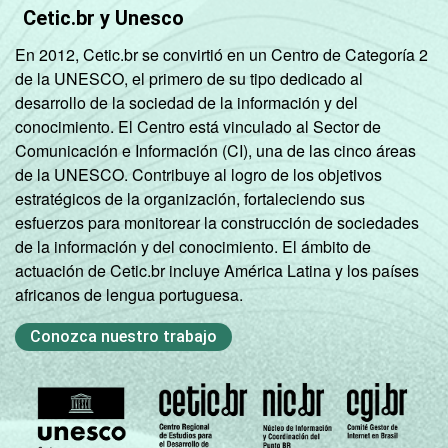
Cetic.br y Unesco
En 2012, Cetic.br se convirtió en un Centro de Categoría 2
de la UNESCO, el primero de su tipo dedicado al
desarrollo de la sociedad de la información y del
conocimiento. El Centro está vinculado al Sector de
Comunicación e Información (CI), una de las cinco áreas
de la UNESCO. Contribuye al logro de los objetivos
estratégicos de la organización, fortaleciendo sus
esfuerzos para monitorear la construcción de sociedades
de la información y del conocimiento. El ámbito de
actuación de Cetic.br incluye América Latina y los países
africanos de lengua portuguesa.
Conozca nuestro trabajo