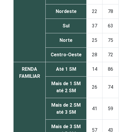
Nordeste
22
78
Sul
37
63
Norte
25
75
Centro-Oeste
28
72
RENDA
Até 1 SM
14
86
FAMILIAR
Mais de 1 SM
26
74
até 2 SM
Mais de 2 SM
41
59
até 3 SM
Mais de 3 SM
57
43