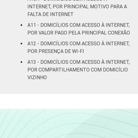
INTERNET, POR PRINCIPAL MOTIVO PARA A
FALTA DE INTERNET
A11 - DOMICÍLIOS COM ACESSO À INTERNET,
POR VALOR PAGO PELA PRINCIPAL CONEXÃO
A12 - DOMICÍLIOS COM ACESSO À INTERNET,
POR PRESENÇA DE WI-FI
A13 - DOMICÍLIOS COM ACESSO À INTERNET,
POR COMPARTILHAMENTO COM DOMICÍLIO
VIZINHO