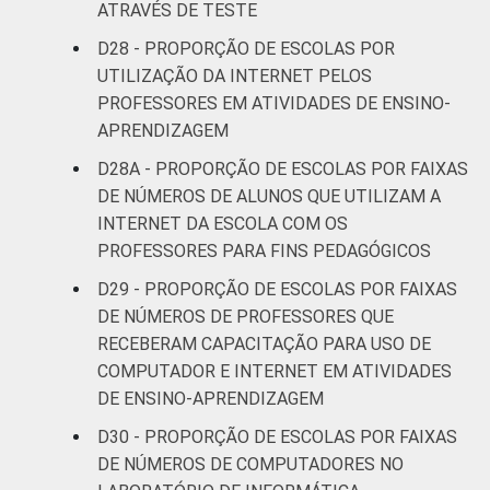
ATRAVÉS DE TESTE
D28 - PROPORÇÃO DE ESCOLAS POR
UTILIZAÇÃO DA INTERNET PELOS
PROFESSORES EM ATIVIDADES DE ENSINO-
APRENDIZAGEM
D28A - PROPORÇÃO DE ESCOLAS POR FAIXAS
DE NÚMEROS DE ALUNOS QUE UTILIZAM A
INTERNET DA ESCOLA COM OS
PROFESSORES PARA FINS PEDAGÓGICOS
D29 - PROPORÇÃO DE ESCOLAS POR FAIXAS
DE NÚMEROS DE PROFESSORES QUE
RECEBERAM CAPACITAÇÃO PARA USO DE
COMPUTADOR E INTERNET EM ATIVIDADES
DE ENSINO-APRENDIZAGEM
D30 - PROPORÇÃO DE ESCOLAS POR FAIXAS
DE NÚMEROS DE COMPUTADORES NO