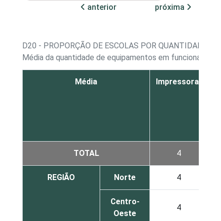
anterior
próxima
D20 - PROPORÇÃO DE ESCOLAS POR QUANTIDADE D
Média da quantidade de equipamentos em funcionament
Média
Impressora²
T
TOTAL
4
REGIÃO
Norte
4
Centro-
4
Oeste