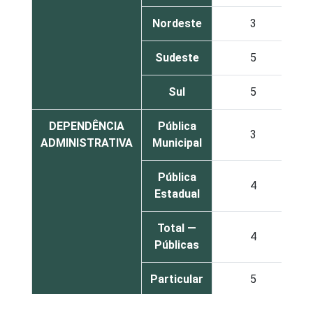
Nordeste
3
Sudeste
5
Sul
5
DEPENDÊNCIA
Pública
3
ADMINISTRATIVA
Municipal
Pública
4
Estadual
Total —
4
Públicas
Particular
5