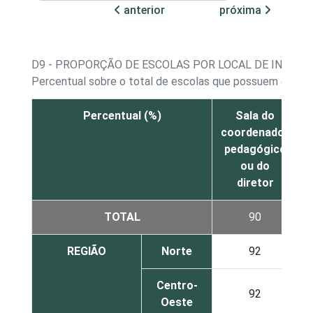
anterior
próxima
D9 - PROPORÇÃO DE ESCOLAS POR LOCAL DE INST
Percentual sobre o total de escolas que possuem comp
Percentual (%)
Sala do
L
coordenador
pedagógico
ou do
diretor
TOTAL
90
REGIÃO
Norte
92
Centro-
92
Oeste