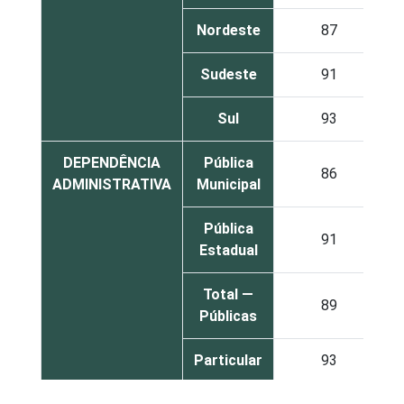
Nordeste
87
Sudeste
91
Sul
93
DEPENDÊNCIA
Pública
86
ADMINISTRATIVA
Municipal
Pública
91
Estadual
Total —
89
Públicas
Particular
93