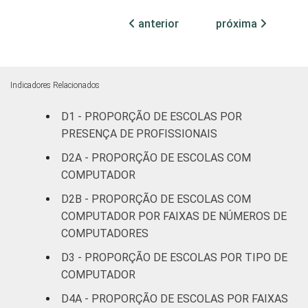
¹ Base: 929 escolas que possuem
computador. Respostas estimuladas. Cada
anterior
próxima
item apresentado se refere apenas aos
resultados da alternativa "sim". Dados
coletados entre setembro e dezembro de
2013.
Indicadores Relacionados
Fonte: NIC.br - set 2013 / dez 2013
D1 - PROPORÇÃO DE ESCOLAS POR
PRESENÇA DE PROFISSIONAIS
D2A - PROPORÇÃO DE ESCOLAS COM
COMPUTADOR
D2B - PROPORÇÃO DE ESCOLAS COM
COMPUTADOR POR FAIXAS DE NÚMEROS DE
COMPUTADORES
D3 - PROPORÇÃO DE ESCOLAS POR TIPO DE
COMPUTADOR
D4A - PROPORÇÃO DE ESCOLAS POR FAIXAS