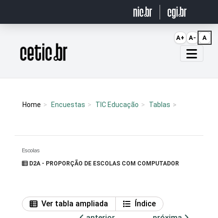
Ir para o conteúdo
A+
A-
A
Página inicial
Home
Encuestas
TIC Educação
Tablas
Escolas
D2A - PROPORÇÃO DE ESCOLAS COM COMPUTADOR
Ver tabla ampliada
Índice
anterior
próxima