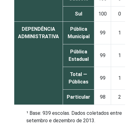
Sul
100
0
DEPENDÊNCIA
Pública
99
1
ADMINISTRATIVA
Municipal
Pública
99
1
Estadual
Total —
99
1
Públicas
Particular
98
2
¹ Base: 939 escolas. Dados coletados entre
setembro e dezembro de 2013.
Fonte: NIC.br - set 2013 / dez 2013