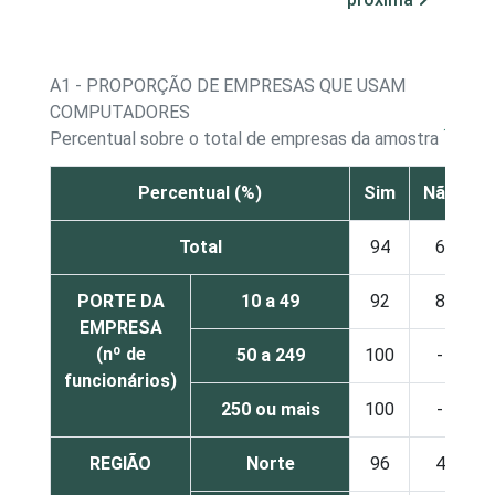
A1 - PROPORÇÃO DE EMPRESAS QUE USAM
COMPUTADORES
1
Percentual sobre o total de empresas da amostra
Percentual (%)
Sim
Não
Total
94
6
PORTE DA
10 a 49
92
8
EMPRESA
(nº de
50 a 249
100
-
funcionários)
250 ou mais
100
-
REGIÃO
Norte
96
4