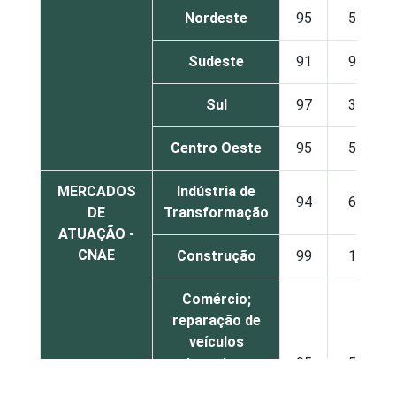
Nordeste
95
5
Sudeste
91
9
Sul
97
3
Centro Oeste
95
5
MERCADOS
Indústria de
94
6
DE
Transformação
ATUAÇÃO -
CNAE
Construção
99
1
Comércio;
reparação de
veículos
automotores,
95
5
objetos