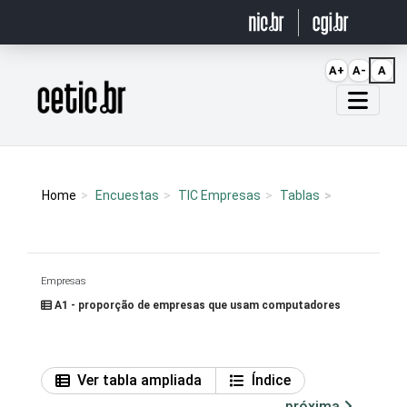
Ir para o conteúdo
A+
A-
A
Página inicial
Home
Encuestas
TIC Empresas
Tablas
Empresas
A1 - proporção de empresas que usam computadores
Ver tabla ampliada
Índice
próxima