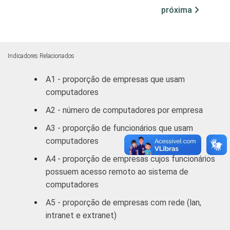
pessoais e
próxima
domésticos
Alojamento e
78
22
Alimentação
Indicadores Relacionados
A1 - proporção de empresas que usam
Transporte,
computadores
armazenagem
97
3
e
A2 - número de computadores por empresa
comunicações
A3 - proporção de funcionários que usam
computadores
Atividades
imobiliárias,
A4 - proporção de empresas cujos funcionários
aluguéis e
possuem acesso remoto ao sistema de
94
6
serviços
computadores
prestados às
A5 - proporção de empresas com rede (lan,
empresas
intranet e extranet)
Outros
89
11