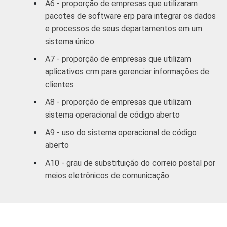
A6 - proporção de empresas que utilizaram
serviços
pacotes de software erp para integrar os dados
coletivos
e processos de seus departamentos em um
sociais e
sistema único
2
pessoais
A7 - proporção de empresas que utilizam
aplicativos crm para gerenciar informações de
1
Base: 3.500 empresas com 10 ou mais
clientes
funcionários, que constituem os seguintes
segmentos da CNAE 1.0: seção D, F, G, H, I, K
A8 - proporção de empresas que utilizam
e a seção O sem os grupos 90 e 91.
sistema operacional de código aberto
Respostas referentes a outubro/novembro
A9 - uso do sistema operacional de código
de 2008.
aberto
2
A categoria "O - Outros serviços coletivos,
sociais e pessoais" não reúne os grupos 90-
A10 - grau de substituição do correio postal por
Limpeza urbana e esgoto e Atividades
meios eletrônicos de comunicação
relacionadas e 91 atividades associativas.
Veja a tabela de
erros estatísticos
aproximados
para cada variável este
indicador.