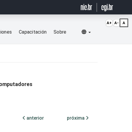
A+
A-
A
Selecionar idioma
ciones
Capacitación
Sobre
 computadores
anterior
próxima