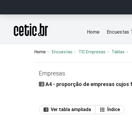
Ir para o conteúdo
Página inicial
Home
Encuestas 
Home
Encuestas
TIC Empresas
Tablas
Empresas
A4 - proporção de empresas cujos
Ver tabla ampliada
Índice