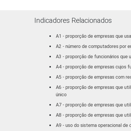
Indicadores Relacionados
1
Base: 3.273 empresas que utilizam co
G, H, I, K e a seção O sem os grupos 
A1 - proporção de empresas que u
2
Não sabe / Não respondeu.
A2 - número de computadores por 
3
A categoria "O - Outros serviços cole
atividades associativas.
A3 - proporção de funcionários qu
Veja a tabela de
erros estatísticos ap
A4 - proporção de empresas cujos 
Fonte: NIC.br - out/nov 2008
A5 - proporção de empresas com rede
A6 - proporção de empresas que uti
único
A7 - proporção de empresas que util
A8 - proporção de empresas que util
A9 - uso do sistema operacional de 