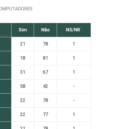
 COMPUTADORES
2
Sim
Não
NS/NR
21
78
1
18
81
1
31
67
1
58
42
-
22
78
-
22
77
1
21
78
1