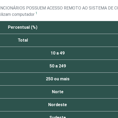
FUNCIONÁRIOS POSSUEM ACESSO REMOTO AO SISTEMA DE
1
tilizam computador
Percentual (%)
Total
10 a 49
50 a 249
250 ou mais
Norte
Nordeste
Sudeste