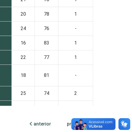
20
78
1
24
76
-
16
83
1
22
77
1
18
81
-
25
74
2
27
73
1
anterior
próxima
35
64
1