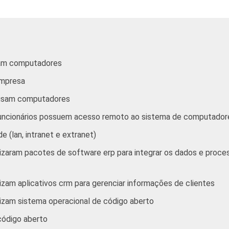
3
Outros serviços coletivos sociais e pessoais
mputadores, com 10 ou mais funcionários, que constituem os se
90 e 91. Respostas referentes a outubro/novembro de 2008.
sam computadores
empresa
tivos, sociais e pessoais" não reúne os grupos 90-Limpeza urban
e usam computadores
roximados
para cada variável este indicador.
funcionários possuem acesso remoto ao sistema de computador
 (lan, intranet e extranet)
lizaram pacotes de software erp para integrar os dados e pro
izam aplicativos crm para gerenciar informações de clientes
izam sistema operacional de código aberto
código aberto