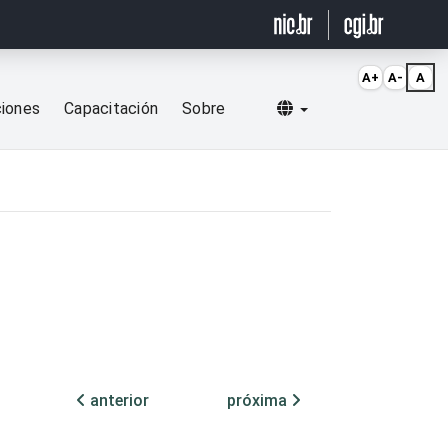
A+
A-
A
Selecionar idioma
ciones
Capacitación
Sobre
anterior
próxima