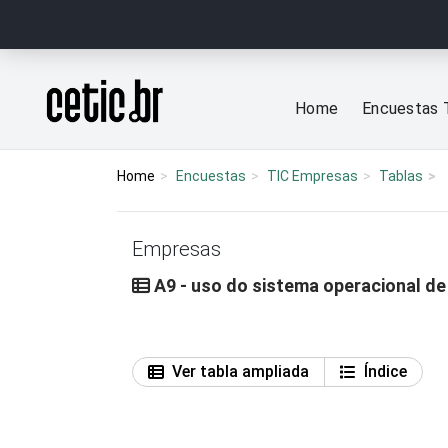
Ir para o conteúdo
Página inicial
Home
Encuestas 
Home
Encuestas
TIC Empresas
Tablas
Empresas
A9 - uso do sistema operacional de
Ver tabla ampliada
Índice