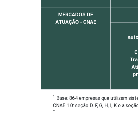
MERCADOS DE
ATUAÇÃO - CNAE
auto
C
Tra
At
p
1
Base: 864 empresas que utilizam sist
CNAE 1.0: seção D, F, G, H, I, K e a s
2
Não sabe / Não respondeu.
3
A categoria "O - Outros serviços cole
atividades associativas.
Veja a tabela de
erros estatísticos ap