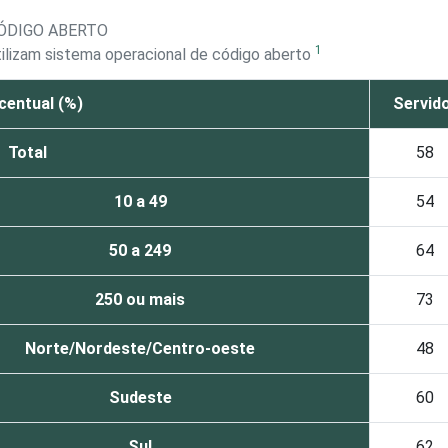
CÓDIGO ABERTO
1
ilizam sistema operacional de código aberto
centual (%)
Servid
Total
58
10 a 49
54
50 a 249
64
250 ou mais
73
Norte/Nordeste/Centro-oeste
48
Sudeste
60
Sul
62