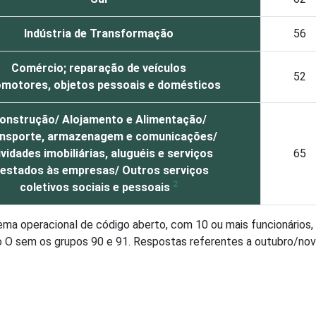
Indústria de Transformação
56
Comércio; reparação de veículos
52
motores, objetos pessoais e domésticos
onstrução/ Alojamento e Alimentação/
nsporte, armazenagem e comunicações/
ividades imobiliárias, aluguéis e serviços
65
restados às empresas/ Outros serviços
2
coletivos sociais e pessoais
ema operacional de código aberto, com 10 ou mais funcionários
eção O sem os grupos 90 e 91. Respostas referentes a outubro/n
tivos, sociais e pessoais" não reúne os grupos 90-Limpeza urban
roximados
para cada variável este indicador.