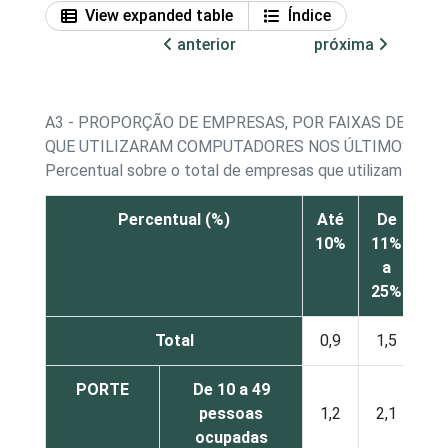
View expanded table
Índice
anterior
próxima
A3 - PROPORÇÃO DE EMPRESAS, POR FAIXAS DE PE
QUE UTILIZARAM COMPUTADORES NOS ÚLTIMOS 12 
Percentual sobre o total de empresas que utilizam comp
Percentual (%)
Até
De
D
10%
11%
26
a
a
25%
50
Total
0,9
1,5
1,
PORTE
De 10 a 49
pessoas
1,2
2,1
2,
ocupadas