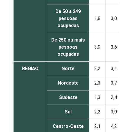
De 50 a 249
pessoas
1,8
3,0
2,
ocupadas
De 250 ou mais
pessoas
3,9
3,6
3,
ocupadas
REGIÃO
Norte
2,2
3,1
3,
Nordeste
2,3
3,7
4,
Sudeste
1,3
2,4
2,
Sul
2,2
3,0
3,
Centro-Oeste
2,1
4,2
4,