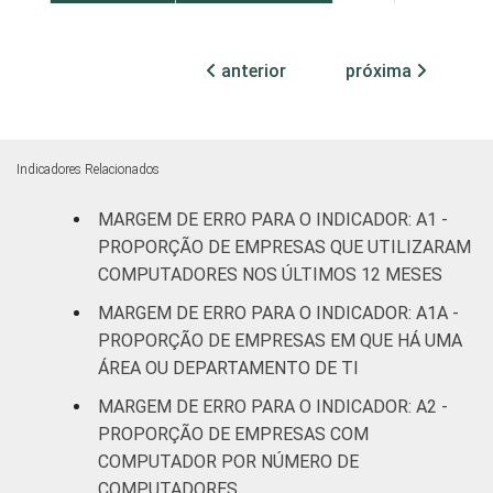
MERCADOS
Indústria de
2,1
3,2
3,
DE
transformação
anterior
próxima
ATUAÇÃO -
CNAE 2.0
Construção
3,3
4,1
4,
Comércio;
Indicadores Relacionados
reparação de
MARGEM DE ERRO PARA O INDICADOR: A1 -
veículos
1,4
2,9
3,
automotores e
PROPORÇÃO DE EMPRESAS QUE UTILIZARAM
motocicletas
COMPUTADORES NOS ÚLTIMOS 12 MESES
MARGEM DE ERRO PARA O INDICADOR: A1A -
Transporte,
PROPORÇÃO DE EMPRESAS EM QUE HÁ UMA
armazenagem
2,9
4,1
4,
ÁREA OU DEPARTAMENTO DE TI
e correio
MARGEM DE ERRO PARA O INDICADOR: A2 -
Alojamento e
PROPORÇÃO DE EMPRESAS COM
2,6
4,1
4,
alimentação
COMPUTADOR POR NÚMERO DE
COMPUTADORES