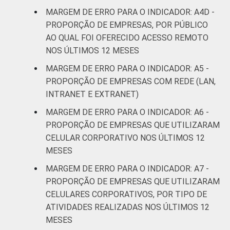
atividades de
MARGEM DE ERRO PARA O INDICADOR: A4D -
serviços
PROPORÇÃO DE EMPRESAS, POR PÚBLICO
AO QUAL FOI OFERECIDO ACESSO REMOTO
¹ Base: 7010 empresas que declararam
NOS ÚLTIMOS 12 MESES
utilizar computador, com 10 ou mais pessoas
ocupadas e que constituem os seguintes
MARGEM DE ERRO PARA O INDICADOR: A5 -
segmentos da CNAE 2.0 (C, F, G, H, I, J, L, M,
PROPORÇÃO DE EMPRESAS COM REDE (LAN,
N, R e S). Estimativa:486345 empresas.
INTRANET E EXTRANET)
Dados coletados entre setembro de 2014 e
MARGEM DE ERRO PARA O INDICADOR: A6 -
março de 2015.
PROPORÇÃO DE EMPRESAS QUE UTILIZARAM
Fonte: NIC.br - set 2014 / mar 2015
CELULAR CORPORATIVO NOS ÚLTIMOS 12
MESES
MARGEM DE ERRO PARA O INDICADOR: A7 -
PROPORÇÃO DE EMPRESAS QUE UTILIZARAM
CELULARES CORPORATIVOS, POR TIPO DE
ATIVIDADES REALIZADAS NOS ÚLTIMOS 12
MESES