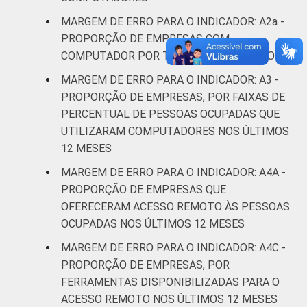
Atividades
MARGEM DE ERRO PARA O INDICADOR: A2a -
imobiliárias;
PROPORÇÃO DE EMPRESAS COM
Atividades
COMPUTADOR POR TIPO DE COMPUTADOR
profissionais,
científicas e
MARGEM DE ERRO PARA O INDICADOR: A3 -
2,2
2,9
2,
técnicas;
PROPORÇÃO DE EMPRESAS, POR FAIXAS DE
Atividades
PERCENTUAL DE PESSOAS OCUPADAS QUE
administrativas
UTILIZARAM COMPUTADORES NOS ÚLTIMOS
e serviços
12 MESES
complentares
MARGEM DE ERRO PARA O INDICADOR: A4A -
PROPORÇÃO DE EMPRESAS QUE
Informação e
0,4
1,5
2,
OFERECERAM ACESSO ‏REMOTO ÀS PESSOAS
Comunicação
OCUPADAS NOS ÚLTIMOS 12 MESES
Artes, cultura,
MARGEM DE ERRO PARA O INDICADOR: A4C -
esporte e
PROPORÇÃO DE EMPRESAS, POR
recreação;
FERRAMENTAS DISPONIBILIZADAS PARA O
2,4
3,4
3,
Outras
ACESSO REMOTO NOS ÚLTIMOS 12 MESES