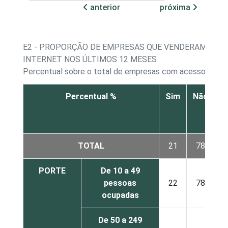
anterior
próxima
E2 - PROPORÇÃO DE EMPRESAS QUE VENDERAM PEL
INTERNET NOS ÚLTIMOS 12 MESES
Percentual sobre o total de empresas com acesso à Int
Percentual %
Sim
Não
N
r
TOTAL
21
78
PORTE
De 10 a 49
pessoas
22
78
ocupadas
De 50 a 249