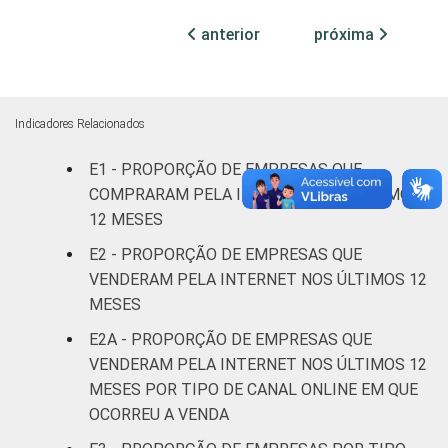
ATUAÇÃO -
anterior
próxima
CNAE 2.0
Construção
12
87
Comércio;
reparação de
Indicadores Relacionados
veículos
22
77
E1 - PROPORÇÃO DE EMPRESAS QUE
automotores e
motocicletas
COMPRARAM PELA INTERNET NOS ÚLTIMOS
12 MESES
Transporte,
E2 - PROPORÇÃO DE EMPRESAS QUE
armazenagem e
17
82
VENDERAM PELA INTERNET NOS ÚLTIMOS 12
comunicações
MESES
E2A - PROPORÇÃO DE EMPRESAS QUE
Alojamento e
28
72
alimentação
VENDERAM PELA INTERNET NOS ÚLTIMOS 12
MESES POR TIPO DE CANAL ONLINE EM QUE
Informação e
OCORREU A VENDA
29
70
Comunicação