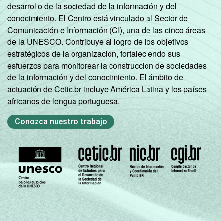
desarrollo de la sociedad de la información y del
* Base: 6929 empresas que declararam ter
conocimiento. El Centro está vinculado al Sector de
acesso à Internet, com 10 ou mais pessoas
Comunicación e Información (CI), una de las cinco áreas
ocupadas, que constituem os seguintes
de la UNESCO. Contribuye al logro de los objetivos
segmentos da CNAE 2.0 (C, F, G, H, I, J, L, M,
estratégicos de la organización, fortaleciendo sus
N, R e S). Dados coletados entre os meses
esfuerzos para monitorear la construcción de sociedades
de setembro e dezembro de 2015.
de la información y del conocimiento. El ámbito de
actuación de Cetic.br incluye América Latina y los países
africanos de lengua portuguesa.
Conozca nuestro trabajo