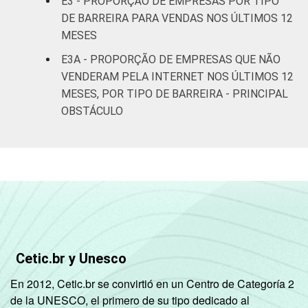
E3 - PROPORÇÃO DE EMPRESAS POR TIPO
DE BARREIRA PARA VENDAS NOS ÚLTIMOS 12
Atividades
MESES
imobiliárias;
Atividades
E3A - PROPORÇÃO DE EMPRESAS QUE NÃO
profissionais,
VENDERAM PELA INTERNET NOS ÚLTIMOS 12
científicas e
MESES, POR TIPO DE BARREIRA - PRINCIPAL
17
82
técnicas;
OBSTÁCULO
Atividades
administrativas
e serviços
complementares
Artes, cultura,
esporte e
recreação,
21
78
Cetic.br y Unesco
Outras
atividades de
En 2012, Cetic.br se convirtió en un Centro de Categoría 2
serviços
de la UNESCO, el primero de su tipo dedicado al