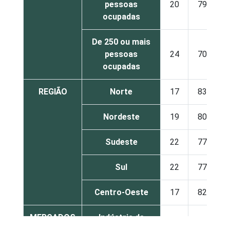
pessoas
20
79
ocupadas
De 250 ou mais
pessoas
24
70
ocupadas
REGIÃO
Norte
17
83
Nordeste
19
80
Sudeste
22
77
Sul
22
77
Centro-Oeste
17
82
MERCADOS
Indústria de
21
78
DE
transformação