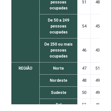
pessoas
51
48
ocupadas
De 50 a 249
pessoas
54
45
ocupadas
De 250 ou mais
pessoas
46
43
ocupadas
REGIÃO
Norte
47
51
Nordeste
48
49
Sudeste
50
49
Sul
53
46