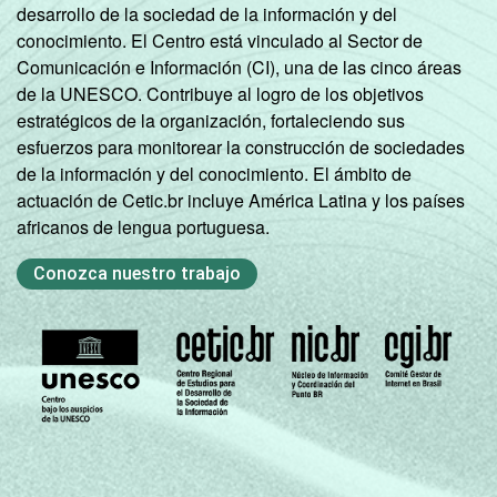
desarrollo de la sociedad de la información y del
55
44
Outras
conocimiento. El Centro está vinculado al Sector de
atividades de
Comunicación e Información (CI), una de las cinco áreas
serviços
de la UNESCO. Contribuye al logro de los objetivos
estratégicos de la organización, fortaleciendo sus
* Base: 6929 empresas que declararam ter
esfuerzos para monitorear la construcción de sociedades
acesso à Internet, com 10 ou mais pessoas
de la información y del conocimiento. El ámbito de
ocupadas, que constituem os seguintes
actuación de Cetic.br incluye América Latina y los países
segmentos da CNAE 2.0 (C, F, G, H, I, J, L, M,
africanos de lengua portuguesa.
N, R e S). Respostas estimuladas e
rodiziadas. Dados coletados entre os meses
Conozca nuestro trabajo
de setembro e dezembro de 2015.