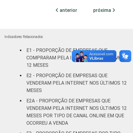
Centro-Oeste
54
46
anterior
próxima
MERCADOS
Indústria de
51
47
DE
transformação
ATUAÇÃO -
Indicadores Relacionados
CNAE 2.0
Construção
63
35
E1 - PROPORÇÃO DE EMPRESAS QUE
COMPRARAM PELA INTERNET NOS ÚLTIMOS
Comércio;
reparação de
12 MESES
veículos
44
54
E2 - PROPORÇÃO DE EMPRESAS QUE
automotores e
VENDERAM PELA INTERNET NOS ÚLTIMOS 12
motocicletas
MESES
E2A - PROPORÇÃO DE EMPRESAS QUE
Transporte,
armazenagem e
56
42
VENDERAM PELA INTERNET NOS ÚLTIMOS 12
comunicações
MESES POR TIPO DE CANAL ONLINE EM QUE
OCORREU A VENDA
Alojamento e