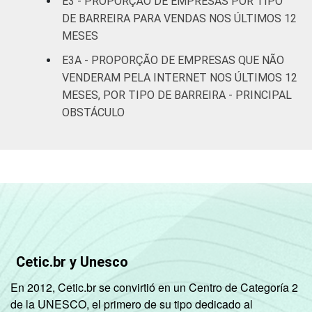
46
52
E3 - PROPORÇÃO DE EMPRESAS POR TIPO
alimentação
DE BARREIRA PARA VENDAS NOS ÚLTIMOS 12
MESES
Informação e
47
50
Comunicação
E3A - PROPORÇÃO DE EMPRESAS QUE NÃO
VENDERAM PELA INTERNET NOS ÚLTIMOS 12
Atividades
MESES, POR TIPO DE BARREIRA - PRINCIPAL
imobiliárias;
OBSTÁCULO
Atividades
profissionais,
científicas e
60
39
técnicas;
Atividades
administrativas
e serviços
complementares
Cetic.br y Unesco
Artes, cultura,
En 2012, Cetic.br se convirtió en un Centro de Categoría 2
esporte e
de la UNESCO, el primero de su tipo dedicado al
recreação,