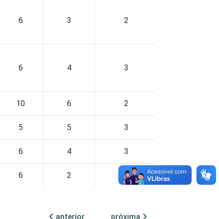
6
3
2
5
6
4
3
2
10
6
2
4
5
5
3
2
6
4
3
4
6
2
2
2
6
5
3
4
anterior
próxima