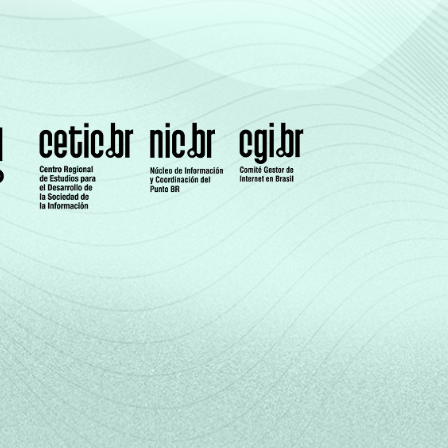
5
2
1
3
6
5
2
3
6
4
1
4