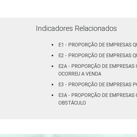
MERCADOS
Indústria de
DE
transformação
ATUAÇÃO -
CNAE 2.0
Construção
Indicadores Relacionados
Comércio;
E1 - PROPORÇÃO DE EMPRESAS Q
reparação de
veículos
E2 - PROPORÇÃO DE EMPRESAS Q
automotores e
E2A - PROPORÇÃO DE EMPRESAS 
motocicletas
OCORREU A VENDA
Transporte,
E3 - PROPORÇÃO DE EMPRESAS P
armazenagem e
E3A - PROPORÇÃO DE EMPRESAS Q
comunicações
OBSTÁCULO
Alojamento e
alimentação
Informação e