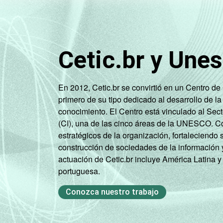
Comunicação
Atividades
imobiliárias;
Cetic.br y Une
Atividades
profissionais,
científicas e
En 2012, Cetic.br se convirtió en un Centro d
técnicas;
primero de su tipo dedicado al desarrollo de la
Atividades
conocimiento. El Centro está vinculado al Sec
administrativas
(CI), una de las cinco áreas de la UNESCO. Con
e serviços
estratégicos de la organización, fortaleciendo 
complementares
construcción de sociedades de la información 
actuación de Cetic.br incluye América Latina y
Artes, cultura,
portuguesa.
esporte e
recreação,
Conozca nuestro trabajo
Outras
atividades de