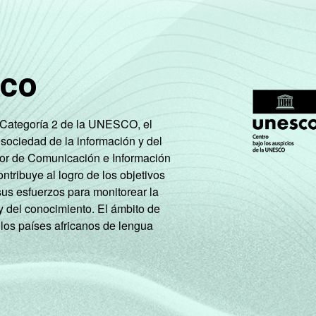
49
22
4
3
sco
e Categoría 2 de la UNESCO, el
55
12
5
6
 sociedad de la información y del
tor de Comunicación e Información
tribuye al logro de los objetivos
sus esfuerzos para monitorear la
y del conocimiento. El ámbito de
 los países africanos de lengua
52
12
5
6