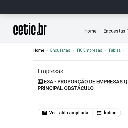
Ir para o conteúdo
Página inicial
Home
Encuestas 
Home
Encuestas
TIC Empresas
Tablas
Empresas
E3A - PROPORÇÃO DE EMPRESAS QU
PRINCIPAL OBSTÁCULO
Ver tabla ampliada
Índice