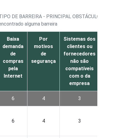
IPO DE BARREIRA - PRINCIPAL OBSTÁCULO
encontrado alguma barreira
Baixa
Por
Sistemas dos
Estrutura
E
demanda
motivos
clientes ou
do site
de
de
fornecedores
não é
compras
segurança
não são
adequada
pela
compatíveis
c
Internet
com o da
empresa
6
4
3
3
6
4
3
3