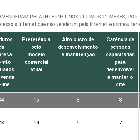
 VENDERAM PELA INTERNET NOS ÚLTIMOS 12 MESES, POR T
esso á Internet que não venderam pela Internet e afirmou ter 
dutos
Preferência
Alto custo de
Carência de
da
pelo
desenvolvimento
pessoas
presa
modelo
e manutenção
capacitadas
o são
comercial
para
quados
atual
desenvolver
 venda
e manter o
-line
site
44
15
8
8
44
14
9
7