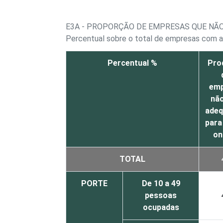
E3A - PROPORÇÃO DE EMPRESAS QUE NÃO
Percentual sobre o total de empresas com ac
Percentual %
Pro
em
nã
ade
para
on
TOTAL
PORTE
De 10 a 49
pessoas
ocupadas