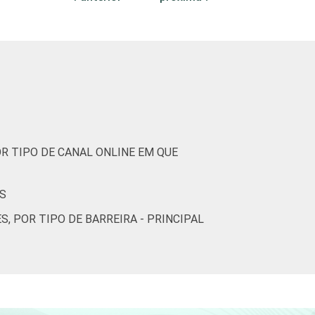
6
3
3
4
5
5
1
2
7
4
3
3
R TIPO DE CANAL ONLINE EM QUE
ES
6
4
2
3
 POR TIPO DE BARREIRA - PRINCIPAL
4
6
2
4