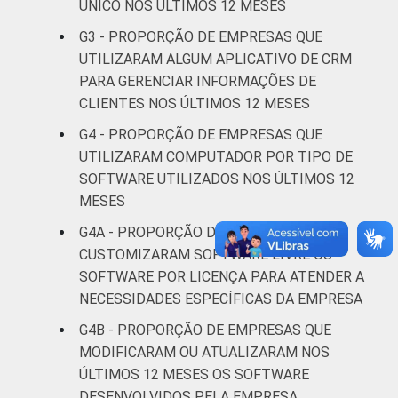
Informação e
ÚNICO NOS ÚLTIMOS 12 MESES
56
43
Comunicação
G3 - PROPORÇÃO DE EMPRESAS QUE
UTILIZARAM ALGUM APLICATIVO DE CRM
Atividades
PARA GERENCIAR INFORMAÇÕES DE
imobiliárias;
CLIENTES NOS ÚLTIMOS 12 MESES
Atividades
profissionais,
G4 - PROPORÇÃO DE EMPRESAS QUE
científicas e
UTILIZARAM COMPUTADOR POR TIPO DE
48
52
técnicas;
SOFTWARE UTILIZADOS NOS ÚLTIMOS 12
Atividades
MESES
administrativas
G4A - PROPORÇÃO DE EMPRESAS QUE
e serviços
CUSTOMIZARAM SOFTWARE LIVRE OU
complementares
SOFTWARE POR LICENÇA PARA ATENDER A
NECESSIDADES ESPECÍFICAS DA EMPRESA
Artes, cultura,
esporte e
G4B - PROPORÇÃO DE EMPRESAS QUE
recreação,
MODIFICARAM OU ATUALIZARAM NOS
56
43
Outras
ÚLTIMOS 12 MESES OS SOFTWARE
atividades de
DESENVOLVIDOS PELA EMPRESA