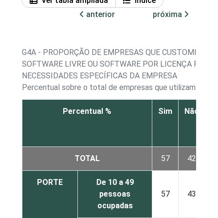
Ver tabla ampliada
Índice
anterior
próxima
G4A - PROPORÇÃO DE EMPRESAS QUE CUSTOMIZAR
SOFTWARE LIVRE OU SOFTWARE POR LICENÇA PARA 
NECESSIDADES ESPECÍFICAS DA EMPRESA
Percentual sobre o total de empresas que utilizam comp
Percentual %
Sim
Não
N
r
TOTAL
57
42
PORTE
De 10 a 49
pessoas
57
43
ocupadas