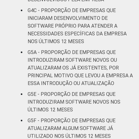
serviços
G4C - PROPORÇÃO DE EMPRESAS QUE
INICIARAM DESENVOLVIMENTO DE
* Base: 6977 empresas que declararam usar
SOFTWARE PRÓPRIO PARA ATENDER A
computador com 10 ou mais pessoas
NECESSIDADES ESPECÍFICAS DA EMPRESA
ocupadas, que constituem os seguintes
NOS ÚLTIMOS 12 MESES
segmentos da CNAE 2.0 (C, F, G, H, I, J, L, M,
N, R e S). Dados coletados entre os meses
G5A - PROPORÇÃO DE EMPRESAS QUE
de setembro e dezembro de 2015.
INTRODUZIRAM SOFTWARE NOVOS OU
ATUALIZARAM OS JÁ EXISTENTES, POR
PRINCIPAL MOTIVO QUE LEVOU A EMPRESA A
ESSA INTRODUÇÃO OU ATUALIZAÇÃO
G5E - PROPORÇÃO DE EMPRESAS QUE
INTRODUZIRAM SOFTWARE NOVOS NOS
ÚLTIMOS 12 MESES
G5F - PROPORÇÃO DE EMPRESAS QUE
ATUALIZARAM ALGUM SOFTWARE JÁ
UTILIZADO NOS ÚLTIMOS 12 MESES