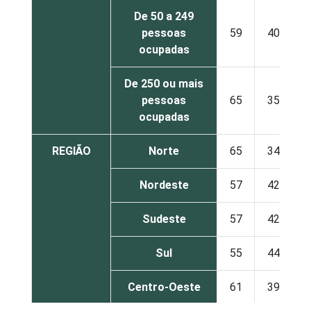
De 50 a 249
pessoas
59
40
ocupadas
De 250 ou mais
pessoas
65
35
ocupadas
REGIÃO
Norte
65
34
Nordeste
57
42
Sudeste
57
42
Sul
55
44
Centro-Oeste
61
39