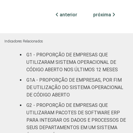
MERCADOS
Indústria de
54
45
DE
transformação
anterior
próxima
ATUAÇÃO -
CNAE 2.0
Construção
57
42
Comércio;
Indicadores Relacionados
reparação de
G1 - PROPORÇÃO DE EMPRESAS QUE
veículos
61
39
automotores e
UTILIZARAM SISTEMA OPERACIONAL DE
motocicletas
CÓDIGO ABERTO NOS ÚLTIMOS 12 MESES
G1A - PROPORÇÃO DE EMPRESAS, POR FIM
Transporte,
DE UTILIZAÇÃO DO SISTEMA OPERACIONAL
armazenagem e
64
36
DE CÓDIGO ABERTO
comunicações
G2 - PROPORÇÃO DE EMPRESAS QUE
Alojamento e
UTILIZARAM PACOTES DE SOFTWARE ERP
60
38
alimentação
PARA INTEGRAR OS DADOS E PROCESSOS DE
SEUS DEPARTAMENTOS EM UM SISTEMA