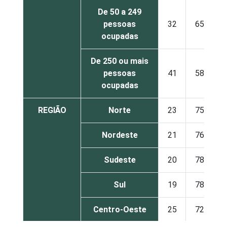
De 50 a 249
pessoas
32
65
ocupadas
De 250 ou mais
pessoas
41
58
ocupadas
REGIÃO
Norte
23
75
Nordeste
21
76
Sudeste
20
78
Sul
19
78
Centro-Oeste
25
72