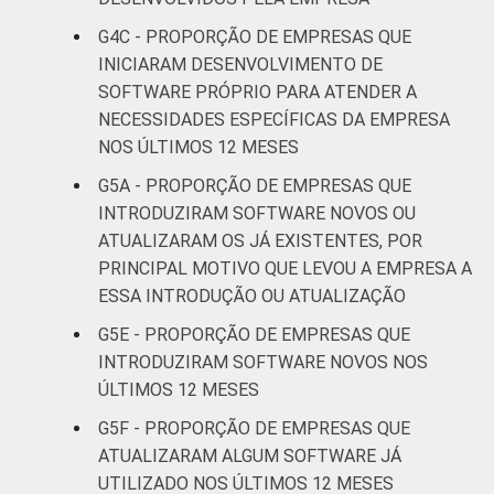
serviços
G4C - PROPORÇÃO DE EMPRESAS QUE
INICIARAM DESENVOLVIMENTO DE
* Base: 6977 empresas que declararam usar
SOFTWARE PRÓPRIO PARA ATENDER A
computador, com 10 ou mais pessoas
NECESSIDADES ESPECÍFICAS DA EMPRESA
ocupadas, que constituem os seguintes
NOS ÚLTIMOS 12 MESES
segmentos da CNAE 2.0 (C, F, G, H, I, J, L, M,
N, R e S). Dados coletados entre os meses
G5A - PROPORÇÃO DE EMPRESAS QUE
de setembro e dezembro de 2015.
INTRODUZIRAM SOFTWARE NOVOS OU
ATUALIZARAM OS JÁ EXISTENTES, POR
PRINCIPAL MOTIVO QUE LEVOU A EMPRESA A
ESSA INTRODUÇÃO OU ATUALIZAÇÃO
G5E - PROPORÇÃO DE EMPRESAS QUE
INTRODUZIRAM SOFTWARE NOVOS NOS
ÚLTIMOS 12 MESES
G5F - PROPORÇÃO DE EMPRESAS QUE
ATUALIZARAM ALGUM SOFTWARE JÁ
UTILIZADO NOS ÚLTIMOS 12 MESES