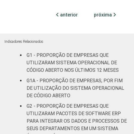
MERCADOS
Indústria de
20
78
DE
transformação
anterior
próxima
ATUAÇÃO -
CNAE 2.0
Construção
16
83
Comércio;
Indicadores Relacionados
reparação de
G1 - PROPORÇÃO DE EMPRESAS QUE
veículos
19
77
automotores e
UTILIZARAM SISTEMA OPERACIONAL DE
motocicletas
CÓDIGO ABERTO NOS ÚLTIMOS 12 MESES
G1A - PROPORÇÃO DE EMPRESAS, POR FIM
Transporte,
DE UTILIZAÇÃO DO SISTEMA OPERACIONAL
armazenagem e
17
81
DE CÓDIGO ABERTO
comunicações
G2 - PROPORÇÃO DE EMPRESAS QUE
Alojamento e
UTILIZARAM PACOTES DE SOFTWARE ERP
14
84
alimentação
PARA INTEGRAR OS DADOS E PROCESSOS DE
SEUS DEPARTAMENTOS EM UM SISTEMA