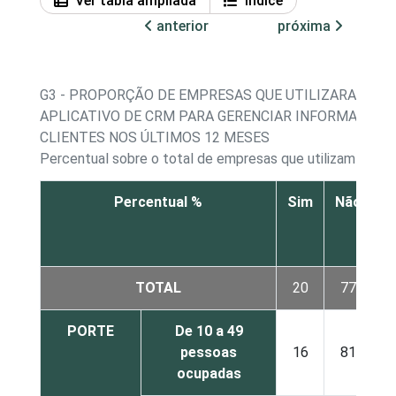
Ver tabla ampliada
Índice
anterior
próxima
G3 - PROPORÇÃO DE EMPRESAS QUE UTILIZARAM AL
APLICATIVO DE CRM PARA GERENCIAR INFORMAÇÕES
CLIENTES NOS ÚLTIMOS 12 MESES
Percentual sobre o total de empresas que utilizam comp
Percentual %
Sim
Não
N
r
TOTAL
20
77
PORTE
De 10 a 49
pessoas
16
81
ocupadas