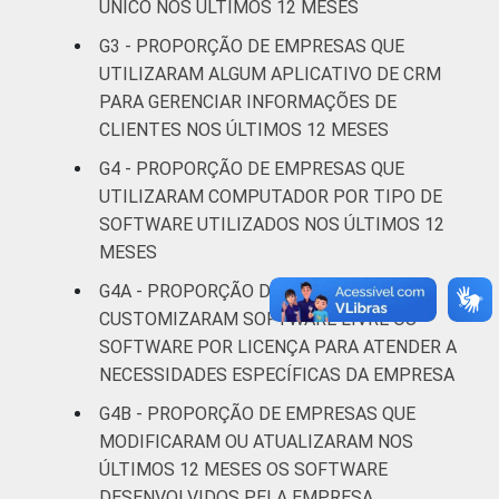
Informação e
ÚNICO NOS ÚLTIMOS 12 MESES
52
45
Comunicação
G3 - PROPORÇÃO DE EMPRESAS QUE
UTILIZARAM ALGUM APLICATIVO DE CRM
Atividades
PARA GERENCIAR INFORMAÇÕES DE
imobiliárias;
CLIENTES NOS ÚLTIMOS 12 MESES
Atividades
profissionais,
G4 - PROPORÇÃO DE EMPRESAS QUE
científicas e
UTILIZARAM COMPUTADOR POR TIPO DE
27
70
técnicas;
SOFTWARE UTILIZADOS NOS ÚLTIMOS 12
Atividades
MESES
administrativas
G4A - PROPORÇÃO DE EMPRESAS QUE
e serviços
CUSTOMIZARAM SOFTWARE LIVRE OU
complementares
SOFTWARE POR LICENÇA PARA ATENDER A
NECESSIDADES ESPECÍFICAS DA EMPRESA
Artes, cultura,
esporte e
G4B - PROPORÇÃO DE EMPRESAS QUE
recreação,
MODIFICARAM OU ATUALIZARAM NOS
27
71
Outras
ÚLTIMOS 12 MESES OS SOFTWARE
atividades de
DESENVOLVIDOS PELA EMPRESA