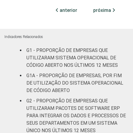
ATUAÇÃO -
anterior
próxima
CNAE 2.0
Construção
26
73
Comércio;
reparação de
Indicadores Relacionados
veículos
28
71
G1 - PROPORÇÃO DE EMPRESAS QUE
automotores e
motocicletas
UTILIZARAM SISTEMA OPERACIONAL DE
CÓDIGO ABERTO NOS ÚLTIMOS 12 MESES
Transporte,
G1A - PROPORÇÃO DE EMPRESAS, POR FIM
armazenagem e
33
67
DE UTILIZAÇÃO DO SISTEMA OPERACIONAL
comunicações
DE CÓDIGO ABERTO
G2 - PROPORÇÃO DE EMPRESAS QUE
Alojamento e
25
74
alimentação
UTILIZARAM PACOTES DE SOFTWARE ERP
PARA INTEGRAR OS DADOS E PROCESSOS DE
Informação e
SEUS DEPARTAMENTOS EM UM SISTEMA
58
40
Comunicação
ÚNICO NOS ÚLTIMOS 12 MESES