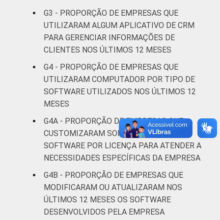
G3 - PROPORÇÃO DE EMPRESAS QUE
Atividades
UTILIZARAM ALGUM APLICATIVO DE CRM
imobiliárias;
PARA GERENCIAR INFORMAÇÕES DE
Atividades
CLIENTES NOS ÚLTIMOS 12 MESES
profissionais,
científicas e
G4 - PROPORÇÃO DE EMPRESAS QUE
43
56
técnicas;
UTILIZARAM COMPUTADOR POR TIPO DE
Atividades
SOFTWARE UTILIZADOS NOS ÚLTIMOS 12
administrativas
MESES
e serviços
G4A - PROPORÇÃO DE EMPRESAS QUE
complementares
CUSTOMIZARAM SOFTWARE LIVRE OU
SOFTWARE POR LICENÇA PARA ATENDER A
Artes, cultura,
NECESSIDADES ESPECÍFICAS DA EMPRESA
esporte e
recreação,
G4B - PROPORÇÃO DE EMPRESAS QUE
31
68
Outras
MODIFICARAM OU ATUALIZARAM NOS
atividades de
ÚLTIMOS 12 MESES OS SOFTWARE
serviços
DESENVOLVIDOS PELA EMPRESA