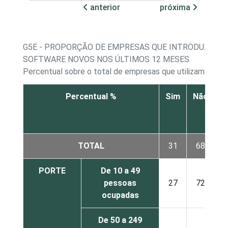
anterior
próxima
G5E - PROPORÇÃO DE EMPRESAS QUE INTRODUZIRA
SOFTWARE NOVOS NOS ÚLTIMOS 12 MESES
Percentual sobre o total de empresas que utilizam comp
Percentual %
Sim
Não
N
r
TOTAL
31
68
PORTE
De 10 a 49
pessoas
27
72
ocupadas
De 50 a 249