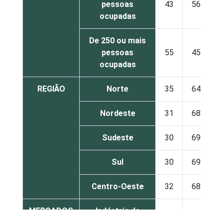
pessoas
43
56
ocupadas
De 250 ou mais
pessoas
55
45
ocupadas
REGIÃO
Norte
35
64
Nordeste
31
68
Sudeste
30
69
Sul
30
69
Centro-Oeste
32
68
MERCADOS
Indústria de
29
70
DE
transformação