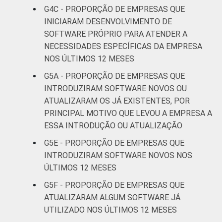
G4C - PROPORÇÃO DE EMPRESAS QUE
* Base: 6977 empresas que declararam usar
INICIARAM DESENVOLVIMENTO DE
computador, com 10 ou mais pessoas
SOFTWARE PRÓPRIO PARA ATENDER A
ocupadas, que constituem os seguintes
NECESSIDADES ESPECÍFICAS DA EMPRESA
segmentos da CNAE 2.0 (C, F, G, H, I, J, L, M,
NOS ÚLTIMOS 12 MESES
N, R e S). Dados coletados entre os meses
de setembro e dezembro de 2015.
G5A - PROPORÇÃO DE EMPRESAS QUE
INTRODUZIRAM SOFTWARE NOVOS OU
ATUALIZARAM OS JÁ EXISTENTES, POR
PRINCIPAL MOTIVO QUE LEVOU A EMPRESA A
ESSA INTRODUÇÃO OU ATUALIZAÇÃO
G5E - PROPORÇÃO DE EMPRESAS QUE
INTRODUZIRAM SOFTWARE NOVOS NOS
ÚLTIMOS 12 MESES
G5F - PROPORÇÃO DE EMPRESAS QUE
ATUALIZARAM ALGUM SOFTWARE JÁ
UTILIZADO NOS ÚLTIMOS 12 MESES