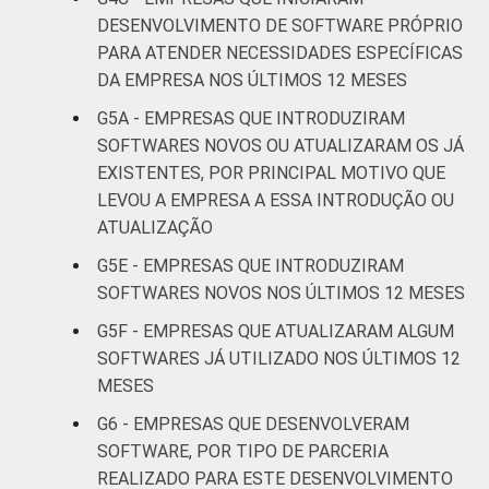
recreação,
5
DESENVOLVIMENTO DE SOFTWARE PRÓPRIO
outras
PARA ATENDER NECESSIDADES ESPECÍFICAS
atividades de
DA EMPRESA NOS ÚLTIMOS 12 MESES
serviços
G5A - EMPRESAS QUE INTRODUZIRAM
Fonte: CGI.br/NIC.br, Centro Regional de
SOFTWARES NOVOS OU ATUALIZARAM OS JÁ
Estudos para o Desenvolvimento da
EXISTENTES, POR PRINCIPAL MOTIVO QUE
Sociedade da Informação (Cetic.br),
LEVOU A EMPRESA A ESSA INTRODUÇÃO OU
Pesquisa sobre o uso das tecnologias de
ATUALIZAÇÃO
informação e comunicação nas empresas
G5E - EMPRESAS QUE INTRODUZIRAM
brasileiras - TIC Empresas 2017.
SOFTWARES NOVOS NOS ÚLTIMOS 12 MESES
Atualizado em 04 de junho de 2019. Para
mais detalhes, veja a Nota:
G5F - EMPRESAS QUE ATUALIZARAM ALGUM
https://cetic.br/noticia/correcao-das-
SOFTWARES JÁ UTILIZADO NOS ÚLTIMOS 12
tabelas-de-resultados-da-pesquisa-tic-
MESES
empresas-2017
G6 - EMPRESAS QUE DESENVOLVERAM
SOFTWARE, POR TIPO DE PARCERIA
REALIZADO PARA ESTE DESENVOLVIMENTO