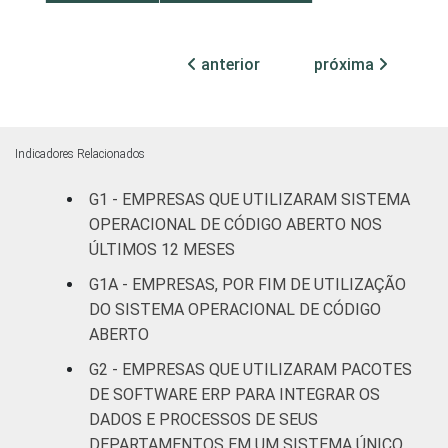
Centro-Oeste
3
anterior
próxima
MERCADOS
Indústria de
4
DE
transformação
ATUAÇÃO -
CNAE 2.0
Construção
5
Indicadores Relacionados
G1 - EMPRESAS QUE UTILIZARAM SISTEMA
Comércio,
reparação de
OPERACIONAL DE CÓDIGO ABERTO NOS
veículos
6
ÚLTIMOS 12 MESES
automotores e
G1A - EMPRESAS, POR FIM DE UTILIZAÇÃO
motocicletas
DO SISTEMA OPERACIONAL DE CÓDIGO
ABERTO
Transporte,
armazenagem e
3
G2 - EMPRESAS QUE UTILIZARAM PACOTES
correio
DE SOFTWARE ERP PARA INTEGRAR OS
DADOS E PROCESSOS DE SEUS
Alojamento e
DEPARTAMENTOS EM UM SISTEMA ÚNICO