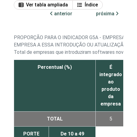
Ver tabla ampliada
Índice
anterior
próxima
PROPORÇÃO PARA O INDICADOR G5A - EMPRESAS QU
EMPRESA A ESSA INTRODUÇÃO OU ATUALIZAÇÃO
Total de empresas que introduziram softwares novos ou a
Percentual (%)
É
integrado
p
ao
pr
produto
da
empresa
TOTAL
5
PORTE
De 10 a 49