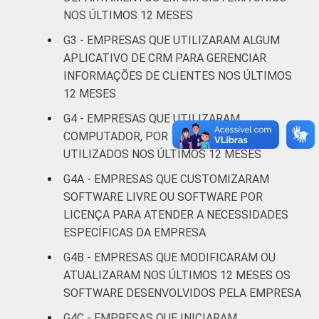
5
alimentação
NOS ÚLTIMOS 12 MESES
G3 - EMPRESAS QUE UTILIZARAM ALGUM
Informação e
4
APLICATIVO DE CRM PARA GERENCIAR
comunicação
INFORMAÇÕES DE CLIENTES NOS ÚLTIMOS
12 MESES
Atividades
imobiliárias
G4 - EMPRESAS QUE UTILIZARAM
atividades
COMPUTADOR, POR TIPO DE SOFTWARE
profissionais,
UTILIZADOS NOS ÚLTIMOS 12 MESES
científicas e
4
G4A - EMPRESAS QUE CUSTOMIZARAM
técnicas,
SOFTWARE LIVRE OU SOFTWARE POR
atividades
LICENÇA PARA ATENDER A NECESSIDADES
administrativas
ESPECÍFICAS DA EMPRESA
e serviços
complementares
G4B - EMPRESAS QUE MODIFICARAM OU
ATUALIZARAM NOS ÚLTIMOS 12 MESES OS
Artes, cultura,
SOFTWARE DESENVOLVIDOS PELA EMPRESA
esporte e
G4C - EMPRESAS QUE INICIARAM