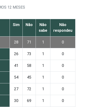
MOS 12 MESES
Sim
Não
Não
Não
sabe
respondeu
28
71
1
0
26
73
1
0
41
58
1
0
54
45
1
0
27
72
1
0
30
69
1
0