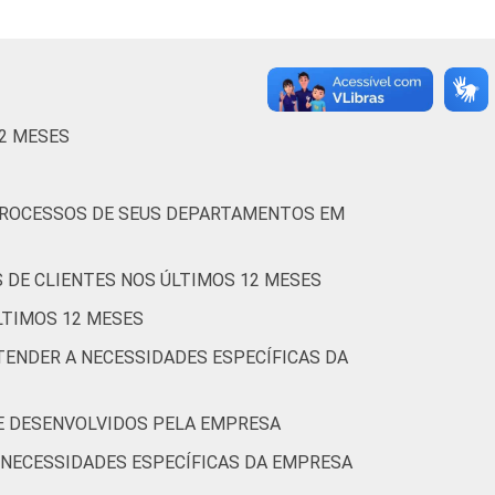
37
62
0
0
27
71
1
0
12 MESES
(Cetic.br), Pesquisa sobre o uso das
-das-tabelas-de-resultados-da-pesquisa-tic-
 PROCESSOS DE SEUS DEPARTAMENTOS EM
 DE CLIENTES NOS ÚLTIMOS 12 MESES
LTIMOS 12 MESES
ENDER A NECESSIDADES ESPECÍFICAS DA
E DESENVOLVIDOS PELA EMPRESA
 NECESSIDADES ESPECÍFICAS DA EMPRESA