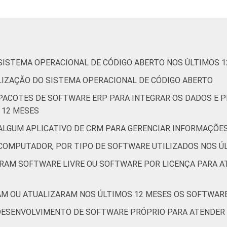
imobiliárias atividades profissionais, científicas e técnicas,
ividades administrativas e serviços complementares
ultura, esporte e recreação, outras atividades de serviços
 SISTEMA OPERACIONAL DE CÓDIGO ABERTO NOS ÚLTIMOS 
de Estudos para o Desenvolvimento da Sociedade da Informação 
ILIZAÇÃO DO SISTEMA OPERACIONAL DE CÓDIGO ABERTO
ão nas empresas brasileiras - TIC Empresas 2017.
a mais detalhes, veja a Nota:
https://cetic.br/noticia/correcao
 PACOTES DE SOFTWARE ERP PARA INTEGRAR OS DADOS E
 12 MESES
 ALGUM APLICATIVO DE CRM PARA GERENCIAR INFORMAÇÕES
 COMPUTADOR, POR TIPO DE SOFTWARE UTILIZADOS NOS Ú
RAM SOFTWARE LIVRE OU SOFTWARE POR LICENÇA PARA AT
AM OU ATUALIZARAM NOS ÚLTIMOS 12 MESES OS SOFTWAR
 DESENVOLVIMENTO DE SOFTWARE PRÓPRIO PARA ATENDER