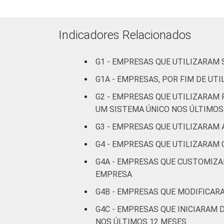
Atividades 
at
Indicadores Relacionados
Artes, c
G1 - EMPRESAS QUE UTILIZARAM
Fonte: CGI.br/NIC.br, Centro Regional 
G1A - EMPRESAS, POR FIM DE UT
tecnologias de informação e comunicaç
Atualizado em 04 de junho de 2019. Par
G2 - EMPRESAS QUE UTILIZARAM
empresas-2017
UM SISTEMA ÚNICO NOS ÚLTIMOS
G3 - EMPRESAS QUE UTILIZARAM
G4 - EMPRESAS QUE UTILIZARAM
G4A - EMPRESAS QUE CUSTOMIZA
EMPRESA
G4B - EMPRESAS QUE MODIFICAR
G4C - EMPRESAS QUE INICIARAM
NOS ÚLTIMOS 12 MESES