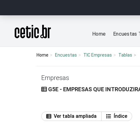
Ir para o conteúdo
Página inicial
Home
Encuestas 
Home
Encuestas
TIC Empresas
Tablas
Empresas
G5E - EMPRESAS QUE INTRODUZI
Ver tabla ampliada
Índice