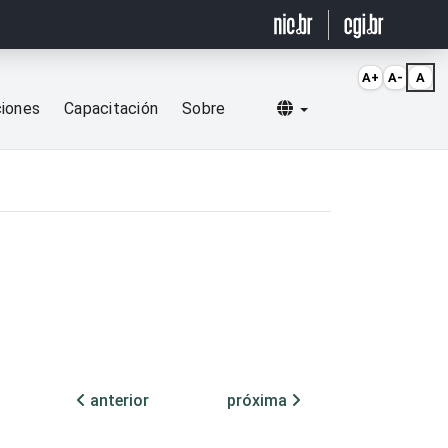
A+
A-
A
Selecionar idioma
ciones
Capacitación
Sobre
anterior
próxima