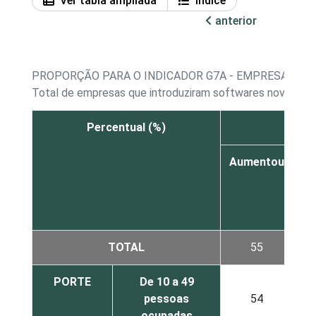
Ver tabla ampliada
Índice
anterior
PROPORÇÃO PARA O INDICADOR G7A - EMPRESAS QU
Total de empresas que introduziram softwares novos ou a
Percentual (%)
N
Aumentou
au
d
TOTAL
55
PORTE
De 10 a 49
pessoas
54
ocupadas