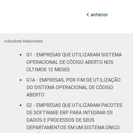
MERCADOS
Indústria de
anterior
47
DE
transformação
ATUAÇÃO -
CNAE 2.0
Construção
53
Indicadores Relacionados
Comércio,
G1 - EMPRESAS QUE UTILIZARAM SISTEMA
reparação de
OPERACIONAL DE CÓDIGO ABERTO NOS
veículos
57
automotores e
ÚLTIMOS 12 MESES
motocicletas
G1A - EMPRESAS, POR FIM DE UTILIZAÇÃO
DO SISTEMA OPERACIONAL DE CÓDIGO
Transporte,
ABERTO
armazenagem e
61
G2 - EMPRESAS QUE UTILIZARAM PACOTES
correio
DE SOFTWARE ERP PARA INTEGRAR OS
Alojamento e
DADOS E PROCESSOS DE SEUS
50
alimentação
DEPARTAMENTOS EM UM SISTEMA ÚNICO