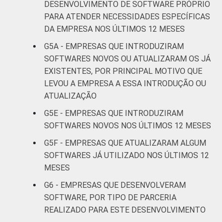
DESENVOLVIMENTO DE SOFTWARE PRÓPRIO
atividades de
PARA ATENDER NECESSIDADES ESPECÍFICAS
serviços
DA EMPRESA NOS ÚLTIMOS 12 MESES
Fonte: CGI.br/NIC.br, Centro Regional de
G5A - EMPRESAS QUE INTRODUZIRAM
Estudos para o Desenvolvimento da
SOFTWARES NOVOS OU ATUALIZARAM OS JÁ
Sociedade da Informação (Cetic.br),
EXISTENTES, POR PRINCIPAL MOTIVO QUE
Pesquisa sobre o uso das tecnologias de
LEVOU A EMPRESA A ESSA INTRODUÇÃO OU
informação e comunicação nas empresas
ATUALIZAÇÃO
brasileiras - TIC Empresas 2017.
G5E - EMPRESAS QUE INTRODUZIRAM
Atualizado em 04 de junho de 2019. Para
SOFTWARES NOVOS NOS ÚLTIMOS 12 MESES
mais detalhes, veja a Nota:
https://cetic.br/noticia/correcao-das-
G5F - EMPRESAS QUE ATUALIZARAM ALGUM
tabelas-de-resultados-da-pesquisa-tic-
SOFTWARES JÁ UTILIZADO NOS ÚLTIMOS 12
empresas-2017
MESES
G6 - EMPRESAS QUE DESENVOLVERAM
SOFTWARE, POR TIPO DE PARCERIA
REALIZADO PARA ESTE DESENVOLVIMENTO