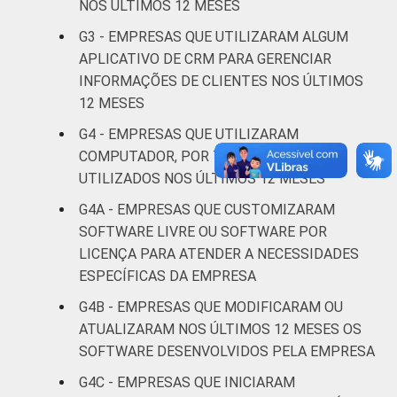
NOS ÚLTIMOS 12 MESES
Informação e
70
G3 - EMPRESAS QUE UTILIZARAM ALGUM
comunicação
APLICATIVO DE CRM PARA GERENCIAR
INFORMAÇÕES DE CLIENTES NOS ÚLTIMOS
Atividades
12 MESES
imobiliárias
atividades
G4 - EMPRESAS QUE UTILIZARAM
profissionais,
COMPUTADOR, POR TIPO DE SOFTWARE
científicas e
UTILIZADOS NOS ÚLTIMOS 12 MESES
63
técnicas,
G4A - EMPRESAS QUE CUSTOMIZARAM
atividades
SOFTWARE LIVRE OU SOFTWARE POR
administrativas
LICENÇA PARA ATENDER A NECESSIDADES
e serviços
ESPECÍFICAS DA EMPRESA
complementares
G4B - EMPRESAS QUE MODIFICARAM OU
Artes, cultura,
ATUALIZARAM NOS ÚLTIMOS 12 MESES OS
esporte e
SOFTWARE DESENVOLVIDOS PELA EMPRESA
recreação,
61
G4C - EMPRESAS QUE INICIARAM
outras