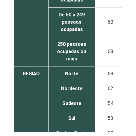
De 50 a 249
pessoas
60
ocupadas
250 pessoas
ocupadas ou
68
mais
REGIÃO
Norte
58
Nordeste
62
Sudeste
54
Sul
53
Centro-Oeste
58