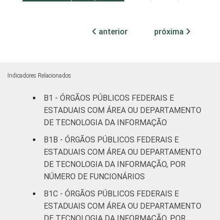
Não
47
50
2
anterior
próxima
declarado
Fonte: CGI.br/NIC.br, Centro Regional de
Estudos para o Desenvolvimento da
Indicadores Relacionados
Sociedade da Informação (Cetic.br),
Pesquisa sobre o uso das tecnologias de
B1 - ÓRGÃOS PÚBLICOS FEDERAIS E
informação e comunicação no setor público
ESTADUAIS COM ÁREA OU DEPARTAMENTO
brasileiro - TIC Governo Eletrônico 2019.
DE TECNOLOGIA DA INFORMAÇÃO
B1B - ÓRGÃOS PÚBLICOS FEDERAIS E
ESTADUAIS COM ÁREA OU DEPARTAMENTO
DE TECNOLOGIA DA INFORMAÇÃO, POR
NÚMERO DE FUNCIONÁRIOS
B1C - ÓRGÃOS PÚBLICOS FEDERAIS E
ESTADUAIS COM ÁREA OU DEPARTAMENTO
DE TECNOLOGIA DA INFORMAÇÃO, POR