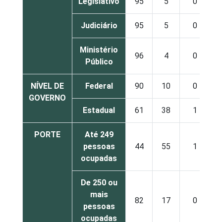
Legislativo
95
5
0
Judiciário
95
5
0
Ministério
96
4
0
Público
NÍVEL DE
Federal
90
10
0
GOVERNO
Estadual
61
38
1
PORTE
Até 249
pessoas
44
55
1
ocupadas
De 250 ou
mais
82
17
0
pessoas
ocupadas