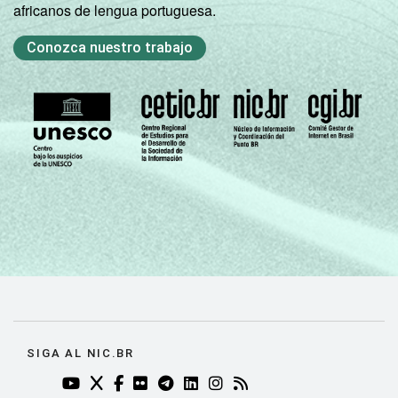
africanos de lengua portuguesa.
Conozca nuestro trabajo
SIGA AL NIC.BR
YOUTUBE DO NIC.BR (ABRE EM NOVA ABA)
TWITTER DO NIC.BR (ABRE EM NOVA ABA)
FACEBOOK DO NIC.BR (ABRE EM NOVA AB
FLICKR DO NIC.BR (ABRE EM NOVA AB
TELEGRAM DO NIC.BR (ABRE EM N
LINKEDIN DO NIC.BR (ABRE EM
INSTAGRAM DO NIC.BR (AB
RSS DO NIC.BR (ABRE 