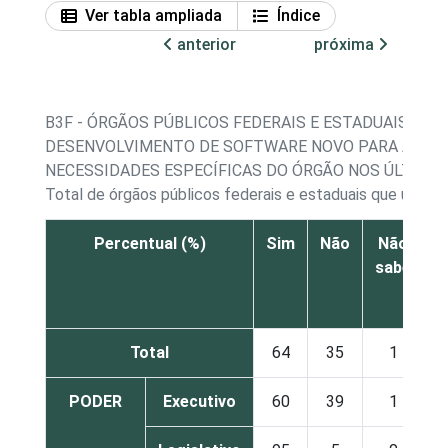
Ver tabla ampliada
Índice
anterior
próxima
B3F - ÓRGÃOS PÚBLICOS FEDERAIS E ESTADUAIS QUE
DESENVOLVIMENTO DE SOFTWARE NOVO PARA ATEN
NECESSIDADES ESPECÍFICAS DO ÓRGÃO NOS ÚLTIMO
Total de órgãos públicos federais e estaduais que utili
Percentual (%)
Sim
Não
Não
sabe
r
Total
64
35
1
PODER
Executivo
60
39
1