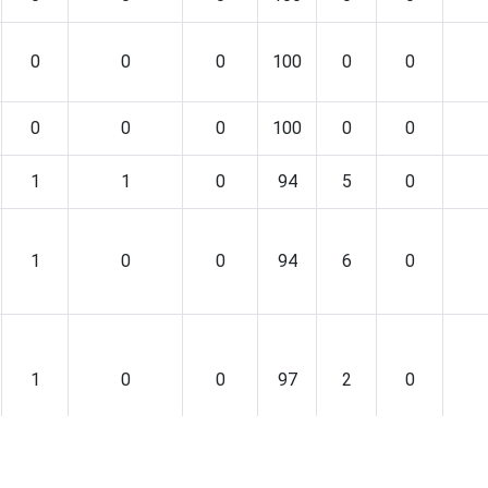
0
0
0
100
0
0
0
0
0
100
0
0
1
1
0
94
5
0
1
0
0
94
6
0
1
0
0
97
2
0
0
5
0
86
10
2