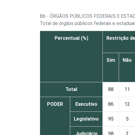
B6 - ÓRGÃOS PÚBLICOS FEDERAIS E EST
Total de órgãos públicos federais e estadua
Percentual (%)
Restrição de
Sim
Não
Total
88
11
PODER
Executivo
86
12
Legislativo
95
5
Judiciário
98
2