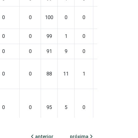
0
0
100
0
0
-
0
0
0
99
1
0
-
0
0
0
91
9
0
-
0
0
0
88
11
1
-
0
0
0
95
5
0
-
0
anterior
próxima
2
0
86
12
2
-
0