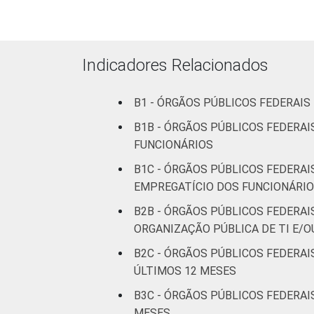
declarado
Fonte: CGI.br/NIC.br, Centro Regional 
tecnologias de informação e comunicaçã
Indicadores Relacionados
B1 - ÓRGÃOS PÚBLICOS FEDERAI
B1B - ÓRGÃOS PÚBLICOS FEDERA
FUNCIONÁRIOS
B1C - ÓRGÃOS PÚBLICOS FEDERA
EMPREGATÍCIO DOS FUNCIONÁRI
B2B - ÓRGÃOS PÚBLICOS FEDERAI
ORGANIZAÇÃO PÚBLICA DE TI E/O
B2C - ÓRGÃOS PÚBLICOS FEDERA
ÚLTIMOS 12 MESES
B3C - ÓRGÃOS PÚBLICOS FEDERAI
MESES