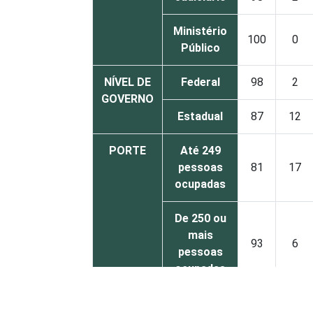
Ministério
100
0
Público
NÍVEL DE
Federal
98
2
GOVERNO
Estadual
87
12
PORTE
Até 249
pessoas
81
17
ocupadas
De 250 ou
mais
93
6
pessoas
ocupadas
Não
85
10