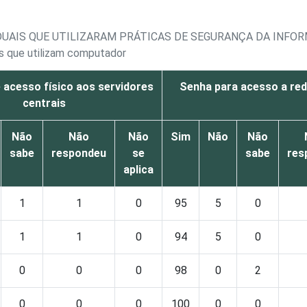
ADUAIS QUE UTILIZARAM PRÁTICAS DE SEGURANÇA DA INFO
is que utilizam computador
 acesso físico aos servidores
Senha para acesso a red
centrais
Não
Não
Não
Sim
Não
Não
sabe
respondeu
se
sabe
res
aplica
1
1
0
95
5
0
1
1
0
94
5
0
0
0
0
98
0
2
0
0
0
100
0
0