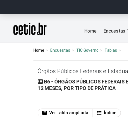
Ir para o conteúdo
Página inicial
Home
Encuestas 
Home
Encuestas
TIC Governo
Tablas
Órgãos Públicos Federais e Estadua
B6 - ÓRGÃOS PÚBLICOS FEDERAIS
12 MESES, POR TIPO DE PRÁTICA
Ver tabla ampliada
Índice