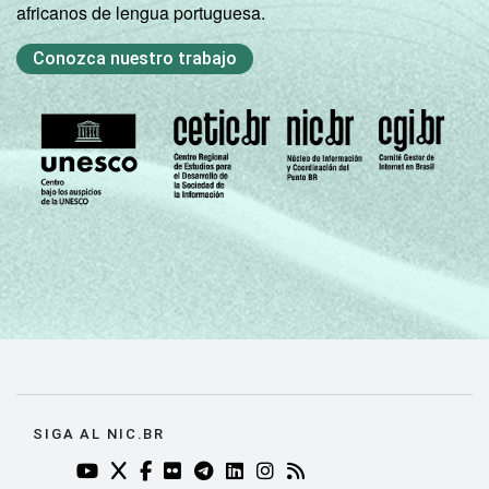
africanos de lengua portuguesa.
Conozca nuestro trabajo
SIGA AL NIC.BR
YOUTUBE DO NIC.BR (ABRE EM NOVA ABA)
TWITTER DO NIC.BR (ABRE EM NOVA ABA)
FACEBOOK DO NIC.BR (ABRE EM NOVA AB
FLICKR DO NIC.BR (ABRE EM NOVA AB
TELEGRAM DO NIC.BR (ABRE EM N
LINKEDIN DO NIC.BR (ABRE EM
INSTAGRAM DO NIC.BR (AB
RSS DO NIC.BR (ABRE 