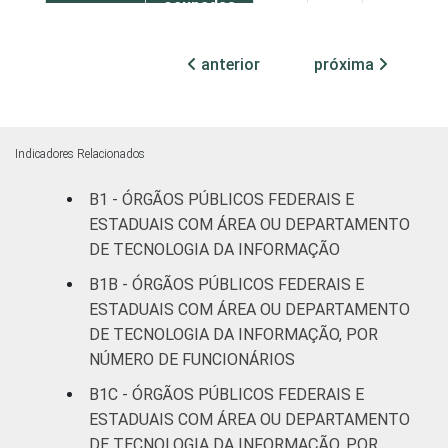
ocupadas
Não
anterior
próxima
13
87
0
declarado
Fonte: CGI.br/NIC.br, Centro Regional de
Estudos para o Desenvolvimento da
Indicadores Relacionados
Sociedade da Informação (Cetic.br),
B1 - ÓRGÃOS PÚBLICOS FEDERAIS E
Pesquisa sobre o uso das tecnologias de
ESTADUAIS COM ÁREA OU DEPARTAMENTO
informação e comunicação no setor público
DE TECNOLOGIA DA INFORMAÇÃO
brasileiro - TIC Governo Eletrônico 2019.
B1B - ÓRGÃOS PÚBLICOS FEDERAIS E
ESTADUAIS COM ÁREA OU DEPARTAMENTO
DE TECNOLOGIA DA INFORMAÇÃO, POR
NÚMERO DE FUNCIONÁRIOS
B1C - ÓRGÃOS PÚBLICOS FEDERAIS E
ESTADUAIS COM ÁREA OU DEPARTAMENTO
DE TECNOLOGIA DA INFORMAÇÃO, POR