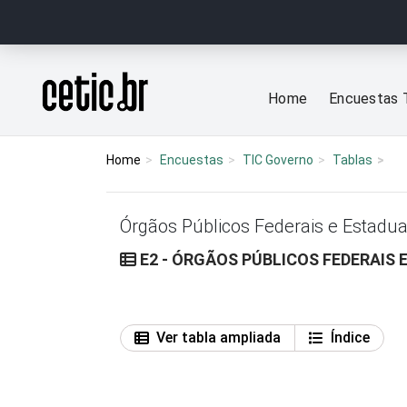
Ir para o conteúdo
Página inicial
Home
Encuestas 
Home
Encuestas
TIC Governo
Tablas
Órgãos Públicos Federais e Estadua
E2 - ÓRGÃOS PÚBLICOS FEDERAIS 
Ver tabla ampliada
Índice