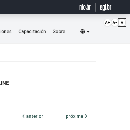
A+
A-
A
Selecionar idioma
ciones
Capacitación
Sobre
LINE
anterior
próxima