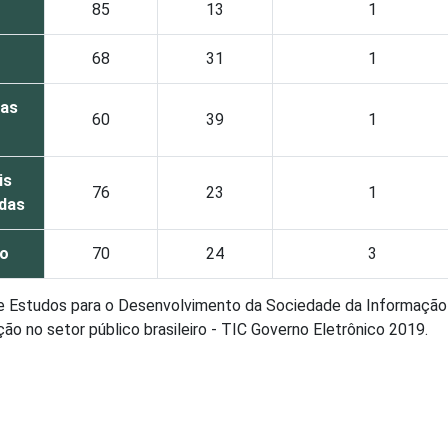
85
13
1
68
31
1
oas
60
39
1
is
76
23
1
das
do
70
24
3
de Estudos para o Desenvolvimento da Sociedade da Informação 
o no setor público brasileiro - TIC Governo Eletrônico 2019.