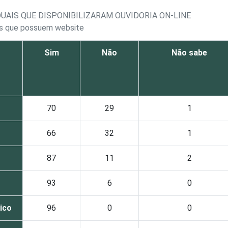
DUAIS QUE DISPONIBILIZARAM OUVIDORIA ON-LINE
ais que possuem website
Sim
Não
Não sabe
70
29
1
66
32
1
87
11
2
93
6
0
lico
96
0
0