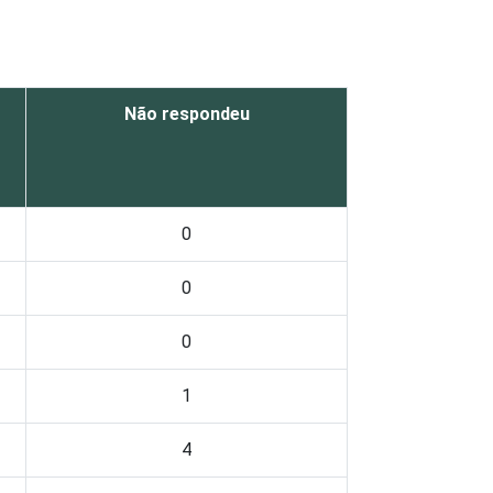
Não respondeu
0
0
0
1
4