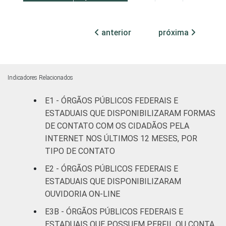
ocupadas
anterior
próxima
Não
79
18
3
declarado
Fonte: CGI.br/NIC.br, Centro Regional de
Indicadores Relacionados
Estudos para o Desenvolvimento da
Sociedade da Informação (Cetic.br),
E1 - ÓRGÃOS PÚBLICOS FEDERAIS E
Pesquisa sobre o uso das tecnologias de
ESTADUAIS QUE DISPONIBILIZARAM FORMAS
informação e comunicação no setor público
DE CONTATO COM OS CIDADÃOS PELA
brasileiro - TIC Governo Eletrônico 2019.
INTERNET NOS ÚLTIMOS 12 MESES, POR
TIPO DE CONTATO
E2 - ÓRGÃOS PÚBLICOS FEDERAIS E
ESTADUAIS QUE DISPONIBILIZARAM
OUVIDORIA ON-LINE
E3B - ÓRGÃOS PÚBLICOS FEDERAIS E
ESTADUAIS QUE POSSUEM PERFIL OU CONTA