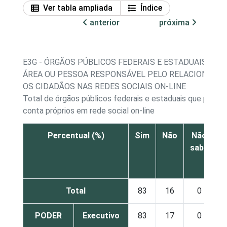
Ver tabla ampliada
Índice
anterior
próxima
E3G - ÓRGÃOS PÚBLICOS FEDERAIS E ESTADUAIS QU
ÁREA OU PESSOA RESPONSÁVEL PELO RELACIONAM
OS CIDADÃOS NAS REDES SOCIAIS ON-LINE
Total de órgãos públicos federais e estaduais que possue
conta próprios em rede social on-line
Percentual (%)
Sim
Não
Não
sabe
r
Total
83
16
0
PODER
Executivo
83
17
0