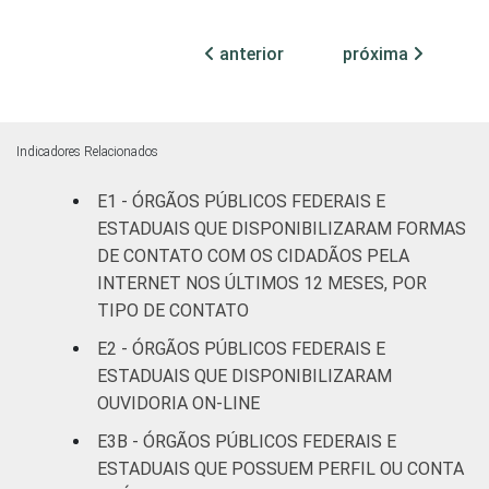
ocupadas
anterior
próxima
Não
73
27
declarado
Fonte: CGI.br/NIC.br, Centro Regional de
Indicadores Relacionados
Estudos para o Desenvolvimento da
Sociedade da Informação (Cetic.br),
E1 - ÓRGÃOS PÚBLICOS FEDERAIS E
Pesquisa sobre o uso das tecnologias de
ESTADUAIS QUE DISPONIBILIZARAM FORMAS
informação e comunicação no setor público
DE CONTATO COM OS CIDADÃOS PELA
brasileiro - TIC Governo Eletrônico 2019.
INTERNET NOS ÚLTIMOS 12 MESES, POR
TIPO DE CONTATO
E2 - ÓRGÃOS PÚBLICOS FEDERAIS E
ESTADUAIS QUE DISPONIBILIZARAM
OUVIDORIA ON-LINE
E3B - ÓRGÃOS PÚBLICOS FEDERAIS E
ESTADUAIS QUE POSSUEM PERFIL OU CONTA