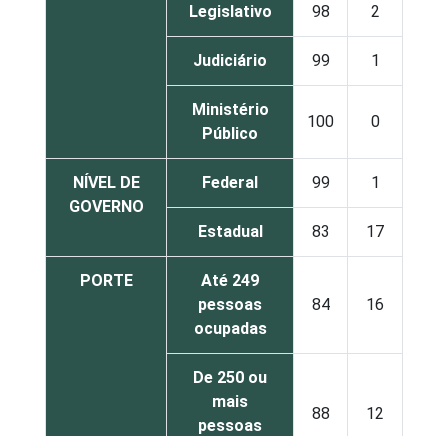
Legislativo
98
2
Judiciário
99
1
Ministério
100
0
Público
NÍVEL DE
Federal
99
1
GOVERNO
Estadual
83
17
PORTE
Até 249
pessoas
84
16
ocupadas
De 250 ou
mais
88
12
pessoas