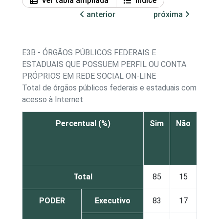
Ver tabla ampliada
Índice
anterior
próxima
E3B - ÓRGÃOS PÚBLICOS FEDERAIS E
ESTADUAIS QUE POSSUEM PERFIL OU CONTA
PRÓPRIOS EM REDE SOCIAL ON-LINE
Total de órgãos públicos federais e estaduais com
acesso à Internet
Percentual (%)
Sim
Não
Total
85
15
PODER
Executivo
83
17