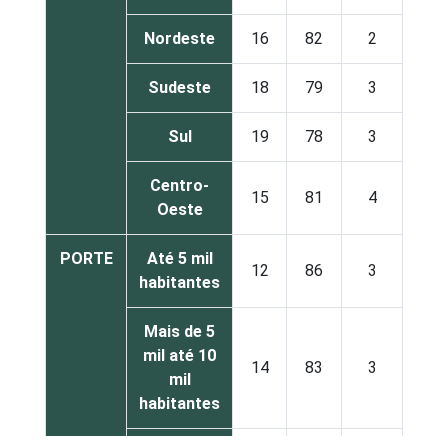
Nordeste
16
82
2
Sudeste
18
79
3
Sul
19
78
3
Centro-
15
81
4
Oeste
PORTE
Até 5 mil
12
86
3
habitantes
Mais de 5
mil até 10
14
83
3
mil
habitantes