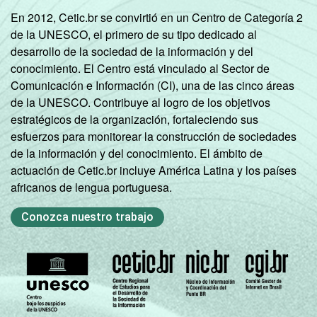
mil até 20
9
86
5
En 2012, Cetic.br se convirtió en un Centro de Categoría 2
mil
de la UNESCO, el primero de su tipo dedicado al
habitantes
desarrollo de la sociedad de la información y del
conocimiento. El Centro está vinculado al Sector de
Norte -
Comunicación e Información (CI), una de las cinco áreas
Mais de 20
de la UNESCO. Contribuye al logro de los objetivos
mil até 50
13
83
4
estratégicos de la organización, fortaleciendo sus
mil
esfuerzos para monitorear la construcción de sociedades
habitantes
de la información y del conocimiento. El ámbito de
actuación de Cetic.br incluye América Latina y los países
Norte -
africanos de lengua portuguesa.
Mais de 50
mil até
26
74
0
Conozca nuestro trabajo
100 mil
habitantes
Norte -
Mais de
29
71
0
100 mil