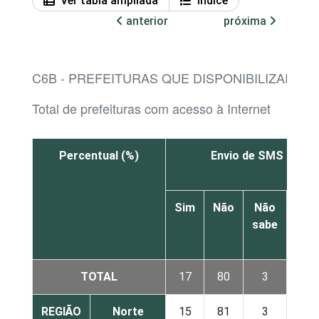
Ver tabla ampliada
Índice
anterior
próxima
C6B - PREFEITURAS QUE DISPONIBILIZARAM
Total de prefeituras com acesso à Internet
Percentual (%)
Envio de SMS para 
Sim
Não
Não
sabe
res
TOTAL
17
80
3
REGIÃO
Norte
15
81
3