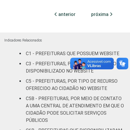
Mais de 10
mil até 20
14
84
2
anterior
próxima
mil
habitantes
Mais de 20
Indicadores Relacionados
mil até 50
22
76
3
mil
C1 - PREFEITURAS QUE POSSUEM WEBSITE
habitantes
C3 - PREFEITURAS, POR TIPO DE SERVIÇO
DISPONIBILIZADO NO WEBSITE
Mais de 50
mil até
C5 - PREFEITURAS, POR TIPO DE RECURSO
24
72
4
100 mil
OFERECIDO AO CIDADÃO NO WEBSITE
habitantes
C5B - PREFEITURAS, POR MEIO DE CONTATO
A UMA CENTRAL DE ATENDIMENTO EM QUE O
Mais de
CIDADÃO PODE SOLICITAR SERVIÇOS
100 mil
PÚBLICOS
até 500
37
58
5
mil