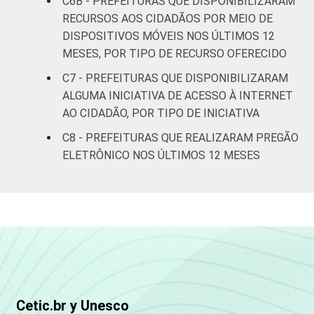
C6B - PREFEITURAS QUE DISPONIBILIZARAM
habitantes
RECURSOS AOS CIDADÃOS POR MEIO DE
DISPOSITIVOS MÓVEIS NOS ÚLTIMOS 12
Mais de
MESES, POR TIPO DE RECURSO OFERECIDO
500 mil
56
44
0
C7 - PREFEITURAS QUE DISPONIBILIZARAM
habitantes
ALGUMA INICIATIVA DE ACESSO À INTERNET
REGIÃO
AO CIDADÃO, POR TIPO DE INICIATIVA
Norte -
E
Até 5 mil
18
78
4
C8 - PREFEITURAS QUE REALIZARAM PREGÃO
PORTE
habitantes
ELETRÔNICO NOS ÚLTIMOS 12 MESES
Norte -
Mais de 5
mil até 10
12
86
2
mil
habitantes
Norte -
Mais de 10
Cetic.br y Unesco