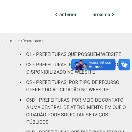
Mais de 10
anterior
próxima
mil até 20
46
52
2
mil
habitantes
Indicadores Relacionados
Mais de 20
mil até 50
C1 - PREFEITURAS QUE POSSUEM WEBSITE
47
52
1
mil
C3 - PREFEITURAS, POR TIPO DE SERVIÇO
habitantes
DISPONIBILIZADO NO WEBSITE
Mais de 50
C5 - PREFEITURAS, POR TIPO DE RECURSO
mil até
OFERECIDO AO CIDADÃO NO WEBSITE
53
45
2
100 mil
C5B - PREFEITURAS, POR MEIO DE CONTATO
habitantes
A UMA CENTRAL DE ATENDIMENTO EM QUE O
CIDADÃO PODE SOLICITAR SERVIÇOS
Mais de
PÚBLICOS
100 mil
até 500
58
39
2