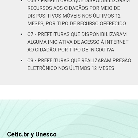
C6B - PREFEITURAS QUE DISPONIBILIZARAM
mil
RECURSOS AOS CIDADÃOS POR MEIO DE
habitantes
DISPOSITIVOS MÓVEIS NOS ÚLTIMOS 12
MESES, POR TIPO DE RECURSO OFERECIDO
Mais de
C7 - PREFEITURAS QUE DISPONIBILIZARAM
500 mil
58
36
6
ALGUMA INICIATIVA DE ACESSO À INTERNET
habitantes
AO CIDADÃO, POR TIPO DE INICIATIVA
REGIÃO
Norte -
C8 - PREFEITURAS QUE REALIZARAM PREGÃO
E
Até 5 mil
37
59
4
ELETRÔNICO NOS ÚLTIMOS 12 MESES
PORTE
habitantes
Norte -
Mais de 5
mil até 10
22
74
4
mil
habitantes
Norte -
Cetic.br y Unesco