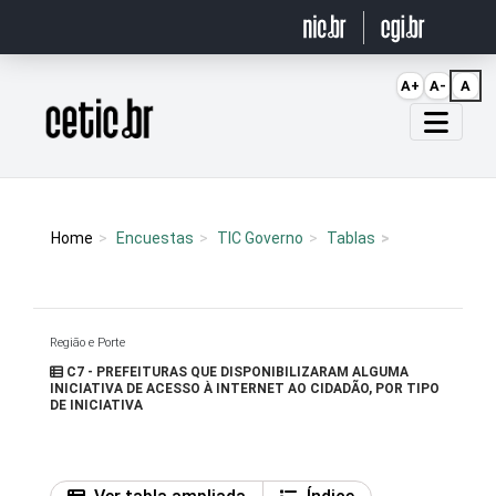
Ir para o conteúdo
A+
A-
A
Página inicial
Home
Encuestas
TIC Governo
Tablas
Região e Porte
C7 - PREFEITURAS QUE DISPONIBILIZARAM ALGUMA
INICIATIVA DE ACESSO À INTERNET AO CIDADÃO, POR TIPO
DE INICIATIVA