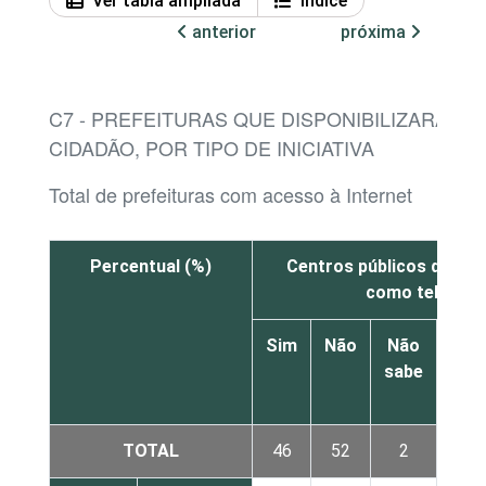
Ver tabla ampliada
Índice
anterior
próxima
C7 - PREFEITURAS QUE DISPONIBILIZARAM A
CIDADÃO, POR TIPO DE INICIATIVA
Total de prefeituras com acesso à Internet
Percentual (%)
Centros públicos de ace
como telecent
Sim
Não
Não
sabe
res
TOTAL
46
52
2