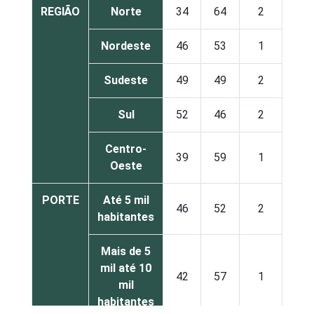
REGIÃO
Norte
34
64
2
Nordeste
46
53
1
Sudeste
49
49
2
Sul
52
46
2
Centro-
39
59
1
Oeste
PORTE
Até 5 mil
46
52
2
habitantes
Mais de 5
mil até 10
42
57
1
mil
habitantes