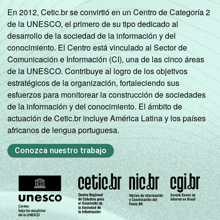
Mais de 10
En 2012, Cetic.br se convirtió en un Centro de Categoría 2
mil até 20
38
60
2
de la UNESCO, el primero de su tipo dedicado al
mil
desarrollo de la sociedad de la información y del
habitantes
conocimiento. El Centro está vinculado al Sector de
Comunicación e Información (CI), una de las cinco áreas
Norte -
de la UNESCO. Contribuye al logro de los objetivos
Mais de 20
estratégicos de la organización, fortaleciendo sus
mil até 50
32
68
0
esfuerzos para monitorear la construcción de sociedades
mil
de la información y del conocimiento. El ámbito de
habitantes
actuación de Cetic.br incluye América Latina y los países
africanos de lengua portuguesa.
Norte -
Mais de 50
Conozca nuestro trabajo
mil até
42
58
0
100 mil
habitantes
Norte -
Mais de