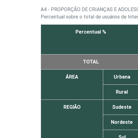
A4 - PROPORÇÃO DE CRIANÇAS E ADOLES
Percentual sobre o total de usuários de Inte
Percentual %
TOTAL
ÁREA
Urbana
Rural
REGIÃO
Sudeste
Nordeste
Sul