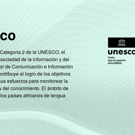
73
15
9
2
sco
79
10
8
1
e Categoría 2 de la UNESCO, el
80
10
8
1
 sociedad de la información y del
tor de Comunicación e Información
67
17
11
3
tribuye al logro de los objetivos
sus esfuerzos para monitorear la
51
24
17
3
y del conocimiento. El ámbito de
 los países africanos de lengua
83
10
5
0
70
15
11
2
49
24
19
4