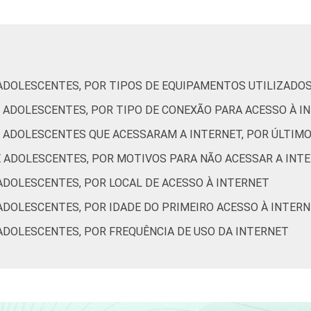
75
13
9
2
55
22
12
5
 ADOLESCENTES, POR TIPOS DE EQUIPAMENTOS UTILIZADOS
58
17
17
3
 ADOLESCENTES, POR TIPO DE CONEXÃO PARA ACESSO À I
E ADOLESCENTES QUE ACESSARAM A INTERNET, POR ÚLTIM
70
15
12
2
E ADOLESCENTES, POR MOTIVOS PARA NÃO ACESSAR A INT
ADOLESCENTES, POR LOCAL DE ACESSO À INTERNET
78
14
7
1
ADOLESCENTES, POR IDADE DO PRIMEIRO ACESSO À INTER
ADOLESCENTES, POR FREQUÊNCIA DE USO DA INTERNET
55
22
19
3
63
18
12
3