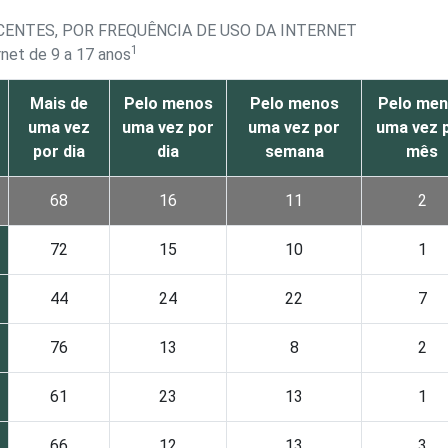
CENTES, POR FREQUÊNCIA DE USO DA INTERNET
1
rnet de 9 a 17 anos
Mais de
Pelo menos
Pelo menos
Pelo me
uma vez
uma vez por
uma vez por
uma vez 
por dia
dia
semana
mês
68
16
11
2
72
15
10
1
44
24
22
7
76
13
8
2
61
23
13
1
66
12
13
3