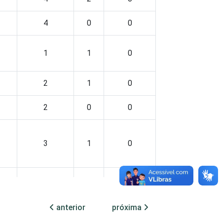
4
0
0
1
1
0
2
1
0
2
0
0
3
1
0
3
0
0
anterior
próxima