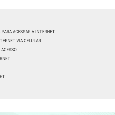
1
0
0
4
2
0
 PARA ACESSAR A INTERNET
4
1
0
NTERNET VIA CELULAR
O ACESSO
2
0
0
ERNET
1
0
0
NET
2
0
0
3
1
0