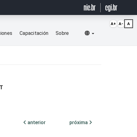
A+
A-
A
Selecionar idioma
ciones
Capacitación
Sobre
ET
anterior
próxima