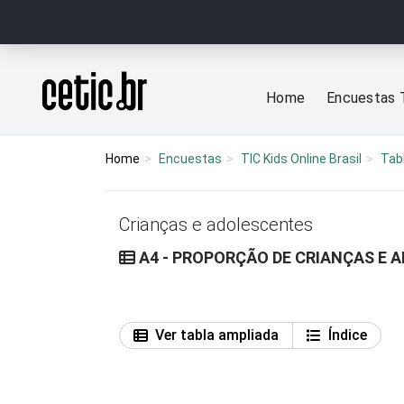
Ir para o conteúdo
Página inicial
Home
Encuestas 
Home
Encuestas
TIC Kids Online Brasil
Tab
Crianças e adolescentes
A4 - PROPORÇÃO DE CRIANÇAS E 
Ver tabla ampliada
Índice