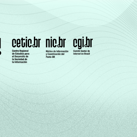
1
1
0
1
1
0
1
0
0
2
1
0
5
0
0
0
0
0
2
1
0
4
0
0