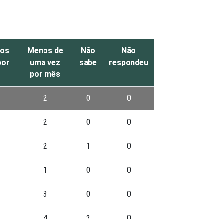
nos
Menos de
Não
Não
por
uma vez
sabe
respondeu
por mês
2
0
0
2
0
0
2
1
0
1
0
0
3
0
0
4
2
0