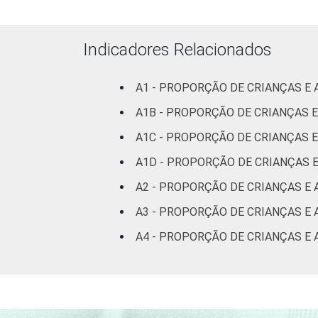
mais
FAIXA ETÁRIA DA
De 9 a 10
Indicadores Relacionados
CRIANÇA OU DO
anos
ADOLESCENTE
A1 - PROPORÇÃO DE CRIANÇAS E
De 11 a 12
A1B - PROPORÇÃO DE CRIANÇAS E
anos
A1C - PROPORÇÃO DE CRIANÇAS 
De 13 a 14
A1D - PROPORÇÃO DE CRIANÇAS 
anos
A2 - PROPORÇÃO DE CRIANÇAS E 
De 15 a 17
A3 - PROPORÇÃO DE CRIANÇAS E 
anos
A4 - PROPORÇÃO DE CRIANÇAS E 
RENDA FAMILIAR
Até 1 SM
Mais de 1
SM até 2 SM