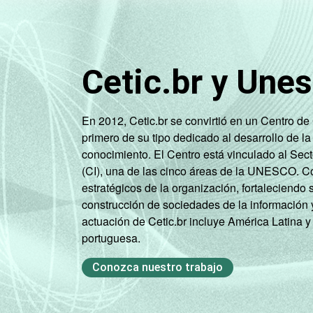
Mais de 2
SM até 3 SM
Cetic.br y Une
Mais de 3
SM
En 2012, Cetic.br se convirtió en un Centro d
CLASSE SOCIAL 2008
AB
primero de su tipo dedicado al desarrollo de la
conocimiento. El Centro está vinculado al Sec
C
(CI), una de las cinco áreas de la UNESCO. Con
estratégicos de la organización, fortaleciendo 
DE
construcción de sociedades de la información 
actuación de Cetic.br incluye América Latina y
CLASSE SOCIAL 2015
AB
portuguesa.
C
Conozca nuestro trabajo
DE