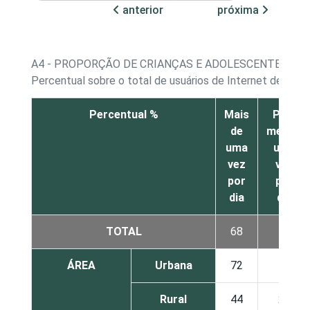
anterior
próxima
A4 - PROPORÇÃO DE CRIANÇAS E ADOLESCENTES, PO
Percentual sobre o total de usuários de Internet de 9 a 
Percentual %
Mais
Pelo
de
menos
uma
uma
vez
vez
por
por
dia
dia
TOTAL
68
16
ÁREA
Urbana
72
15
Rural
44
24