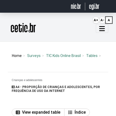
Ir para o conteúdo
A+
A-
A
Página inicial
Home
Surveys
TIC Kids Online Brasil
Tables
Crianças e adolescentes
A4 - PROPORÇÃO DE CRIANÇAS E ADOLESCENTES, POR
FREQUÊNCIA DE USO DA INTERNET
View expanded table
Índice