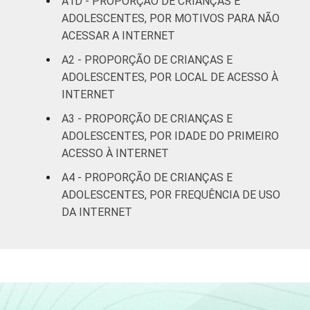
A1D - PROPORÇÃO DE CRIANÇAS E
78
14
anos
ADOLESCENTES, POR MOTIVOS PARA NÃO
ACESSAR A INTERNET
RENDA
Até 1 SM
55
22
FAMILIAR
A2 - PROPORÇÃO DE CRIANÇAS E
ADOLESCENTES, POR LOCAL DE ACESSO À
Mais de 1
63
18
SM até 2 SM
INTERNET
A3 - PROPORÇÃO DE CRIANÇAS E
Mais de 2
ADOLESCENTES, POR IDADE DO PRIMEIRO
73
15
SM até 3 SM
ACESSO À INTERNET
A4 - PROPORÇÃO DE CRIANÇAS E
Mais de 3
79
10
ADOLESCENTES, POR FREQUÊNCIA DE USO
SM
DA INTERNET
CLASSE
AB
80
10
SOCIAL 2008
C
67
17
DE
51
24