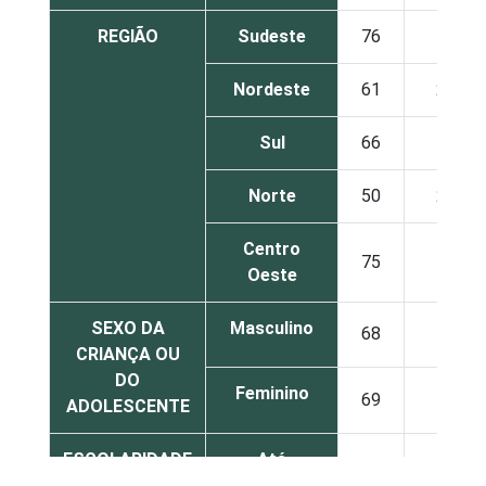
REGIÃO
Sudeste
76
13
Nordeste
61
23
Sul
66
12
Norte
50
23
Centro
75
9
Oeste
SEXO DA
Masculino
68
17
CRIANÇA OU
DO
Feminino
69
15
ADOLESCENTE
ESCOLARIDADE
Até
DOS PAIS OU
fundamental
56
23