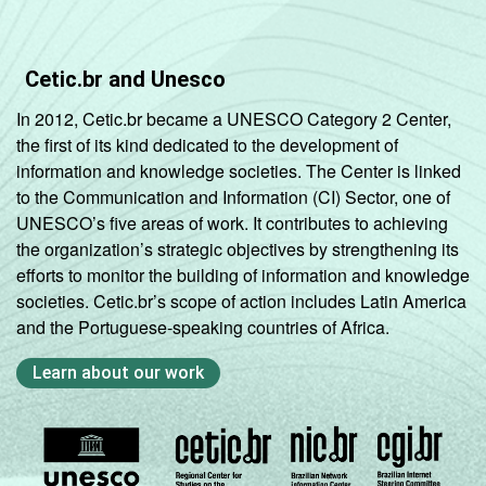
CLASSE
AB
83
10
SOCIAL 2015
Cetic.br and Unesco
C
70
15
In 2012, Cetic.br became a UNESCO Category 2 Center,
DE
49
24
the first of its kind dedicated to the development of
information and knowledge societies. The Center is linked
1
to the Communication and Information (CI) Sector, one of
Base: 23.380.494 usuários de Internet de 9
UNESCO’s five areas of work. It contributes to achieving
a 17 anos. Respostas estimuladas. Dados
the organization’s strategic objectives by strengthening its
coletados entre novembro de 2015 e junho
efforts to monitor the building of information and knowledge
de 2016.
societies. Cetic.br’s scope of action includes Latin America
Publicação dos dados em: 10/10/2016.
and the Portuguese-speaking countries of Africa.
Correção dos dados em: 28/10/2016. Mais
informações em:
Learn about our work
https://cetic.br/noticia/cetic-br-informa-
correcao-dos-resultados-da-pesquisa-tic-
kids-online-brasil-2015/