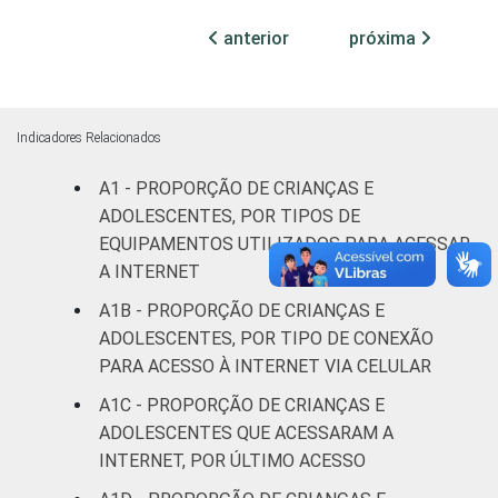
RESPONSÁVEIS
I
anterior
próxima
Fundamental
65
16
II
Indicadores Relacionados
Médio ou
75
13
A1 - PROPORÇÃO DE CRIANÇAS E
mais
ADOLESCENTES, POR TIPOS DE
FAIXA ETÁRIA
De 9 a 10
EQUIPAMENTOS UTILIZADOS PARA ACESSAR
55
22
DA CRIANÇA
anos
A INTERNET
OU DO
A1B - PROPORÇÃO DE CRIANÇAS E
ADOLESCENTE
De 11 a 12
58
17
ADOLESCENTES, POR TIPO DE CONEXÃO
anos
PARA ACESSO À INTERNET VIA CELULAR
A1C - PROPORÇÃO DE CRIANÇAS E
De 13 a 14
70
15
anos
ADOLESCENTES QUE ACESSARAM A
INTERNET, POR ÚLTIMO ACESSO
De 15 a 17