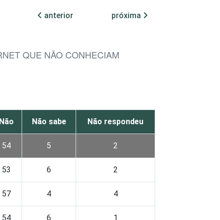
anterior
próxima
ERNET QUE NÃO CONHECIAM
Não
Não sabe
Não respondeu
54
5
2
53
6
2
57
4
4
54
6
1