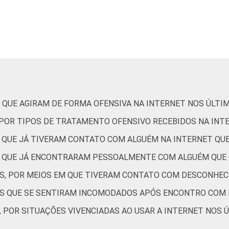
 ADOLESCENTE
De 9 a 10 anos
11
De 11 a 12 anos
31
De 13 a 14 anos
44
De 15 a 17 anos
54
 QUE AGIRAM DE FORMA OFENSIVA NA INTERNET NOS ÚLTI
Até 1 SM
37
, POR TIPOS DE TRATAMENTO OFENSIVO RECEBIDOS NA INT
S QUE JÁ TIVERAM CONTATO COM ALGUÉM NA INTERNET Q
Mais de 1 SM até 2 SM
34
ES QUE JÁ ENCONTRARAM PESSOALMENTE COM ALGUÉM QUE
Mais de 2 SM até 3 SM
38
ES, POR MEIOS EM QUE TIVERAM CONTATO COM DESCONHEC
TES QUE SE SENTIRAM INCOMODADOS APÓS ENCONTRO COM
Mais de 3 SM
45
, POR SITUAÇÕES VIVENCIADAS AO USAR A INTERNET NOS 
Não tem renda
30