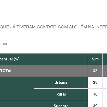
 QUE JÁ TIVERAM CONTATO COM ALGUÉM NA INT
 anos
centual (%)
Sim
TOTAL
38
Urbana
39
Rural
36
Sudeste
39