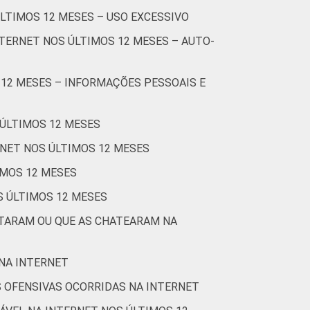
ÚLTIMOS 12 MESES – USO EXCESSIVO
47
5
0
TERNET NOS ÚLTIMOS 12 MESES – AUTO-
56
2
1
 12 MESES – INFORMAÇÕES PESSOAIS E
50
5
1
52
6
2
 ÚLTIMOS 12 MESES
RNET NOS ÚLTIMOS 12 MESES
58
4
4
IMOS 12 MESES
54
6
2
S ÚLTIMOS 12 MESES
STARAM OU QUE AS CHATEARAM NA
51
4
8
Cetic.br), Pesquisa sobre o uso da Internet
 NA INTERNET
 OFENSIVAS OCORRIDAS NA INTERNET