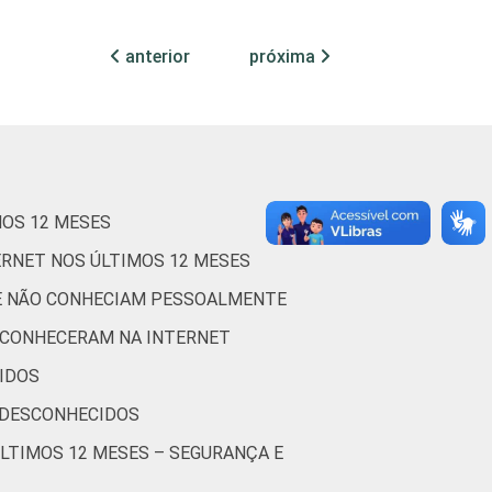
72
14
3
anterior
próxima
64
5
1
52
3
1
39
3
4
MOS 12 MESES
56
4
4
ERNET NOS ÚLTIMOS 12 MESES
UE NÃO CONHECIAM PESSOALMENTE
61
3
3
 CONHECERAM NA INTERNET
56
3
2
IDOS
 DESCONHECIDOS
43
12
1
ÚLTIMOS 12 MESES – SEGURANÇA E
70
0
0