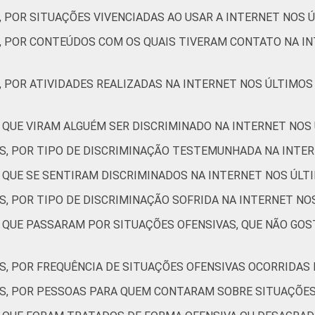
, POR SITUAÇÕES VIVENCIADAS AO USAR A INTERNET NOS 
Não sabe
48
S, POR CONTEÚDOS COM OS QUAIS TIVERAM CONTATO NA IN
Não respondeu
42
, POR ATIVIDADES REALIZADAS NA INTERNET NOS ÚLTIMOS
AB
44
C
40
 QUE VIRAM ALGUÉM SER DISCRIMINADO NA INTERNET NOS
ES, POR TIPO DE DISCRIMINAÇÃO TESTEMUNHADA NA INTE
DE
34
S QUE SE SENTIRAM DISCRIMINADOS NA INTERNET NOS ÚLT
NTERNET
Sim
38
S, POR TIPO DE DISCRIMINAÇÃO SOFRIDA NA INTERNET NO
S QUE PASSARAM POR SITUAÇÕES OFENSIVAS, QUE NÃO GO
Não
37
de Estudos para o Desenvolvimento da Sociedade da Informação (
S, POR FREQUÊNCIA DE SITUAÇÕES OFENSIVAS OCORRIDAS
 TIC Kids Online Brasil 2022.
ES, POR PESSOAS PARA QUEM CONTARAM SOBRE SITUAÇÕES