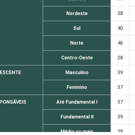
Nordeste
38
Sul
40
Norte
46
Centro-Oeste
28
LESCENTE
Masculino
39
Feminino
37
SPONSÁVEIS
Até Fundamental I
37
Fundamental II
39
Médio ou mais
38