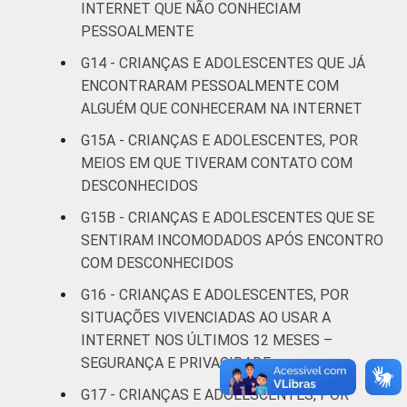
INTERNET QUE NÃO CONHECIAM
11
19
anos
PESSOALMENTE
G14 - CRIANÇAS E ADOLESCENTES QUE JÁ
De 15 a 17
11
25
ENCONTRARAM PESSOALMENTE COM
anos
ALGUÉM QUE CONHECERAM NA INTERNET
RENDA
Até 1 SM
10
14
G15A - CRIANÇAS E ADOLESCENTES, POR
FAMILIAR
MEIOS EM QUE TIVERAM CONTATO COM
Mais de 1
DESCONHECIDOS
10
16
SM até 2 SM
G15B - CRIANÇAS E ADOLESCENTES QUE SE
SENTIRAM INCOMODADOS APÓS ENCONTRO
Mais de 2
10
17
COM DESCONHECIDOS
SM até 3 SM
G16 - CRIANÇAS E ADOLESCENTES, POR
Mais de 3
SITUAÇÕES VIVENCIADAS AO USAR A
8
21
SM
INTERNET NOS ÚLTIMOS 12 MESES –
SEGURANÇA E PRIVACIDADE
Não tem
3
1
G17 - CRIANÇAS E ADOLESCENTES, POR
renda