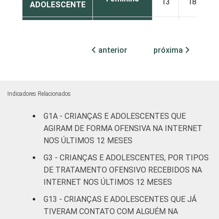
13
18
ADOLESCENTE
ESCOLARIDADE
Até
DOS PAIS OU
Fundamental
11
15
anterior
próxima
RESPONSÁVEIS
I
Fundamental
6
16
II
Indicadores Relacionados
Médio ou
G1A - CRIANÇAS E ADOLESCENTES QUE
11
16
mais
AGIRAM DE FORMA OFENSIVA NA INTERNET
NOS ÚLTIMOS 12 MESES
FAIXA ETÁRIA
De 9 a 10
0
0
G3 - CRIANÇAS E ADOLESCENTES, POR TIPOS
DA CRIANÇA
anos
DE TRATAMENTO OFENSIVO RECEBIDOS NA
OU DO
INTERNET NOS ÚLTIMOS 12 MESES
ADOLESCENTE
De 11 a 12
14
13
anos
G13 - CRIANÇAS E ADOLESCENTES QUE JÁ
TIVERAM CONTATO COM ALGUÉM NA
De 13 a 14