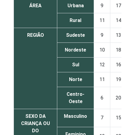
ÁREA
Urbana
9
17
Rural
11
14
REGIÃO
Sudeste
9
13
Nordeste
10
18
Sul
12
16
Norte
11
19
Centro-
6
20
Oeste
SEXO DA
Masculino
7
15
CRIANÇA OU
DO
Feminino