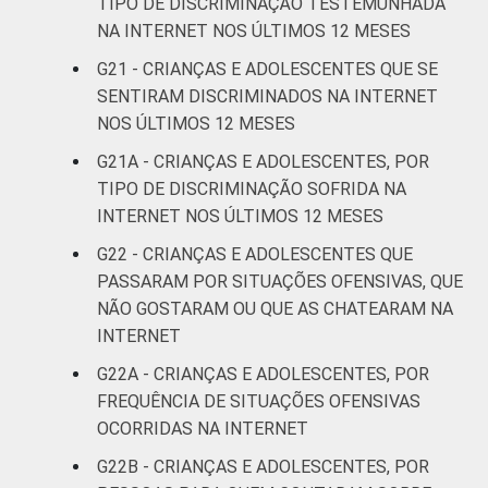
TIPO DE DISCRIMINAÇÃO TESTEMUNHADA
Sociedade da Informação (Cetic.br),
NA INTERNET NOS ÚLTIMOS 12 MESES
Pesquisa sobre o uso da Internet por
crianças e adolescentes no Brasil – TIC Kids
G21 - CRIANÇAS E ADOLESCENTES QUE SE
Online Brasil 2022.
SENTIRAM DISCRIMINADOS NA INTERNET
NOS ÚLTIMOS 12 MESES
G21A - CRIANÇAS E ADOLESCENTES, POR
TIPO DE DISCRIMINAÇÃO SOFRIDA NA
INTERNET NOS ÚLTIMOS 12 MESES
G22 - CRIANÇAS E ADOLESCENTES QUE
PASSARAM POR SITUAÇÕES OFENSIVAS, QUE
NÃO GOSTARAM OU QUE AS CHATEARAM NA
INTERNET
G22A - CRIANÇAS E ADOLESCENTES, POR
FREQUÊNCIA DE SITUAÇÕES OFENSIVAS
OCORRIDAS NA INTERNET
G22B - CRIANÇAS E ADOLESCENTES, POR