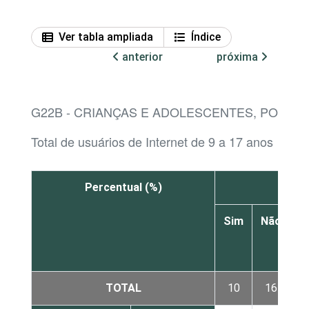
Ver tabla ampliada
Índice
anterior
próxima
G22B - CRIANÇAS E ADOLESCENTES, POR 
Total de usuários de Internet de 9 a 17 anos
Percentual (%)
Pais 
Sim
Não
N
s
TOTAL
10
16