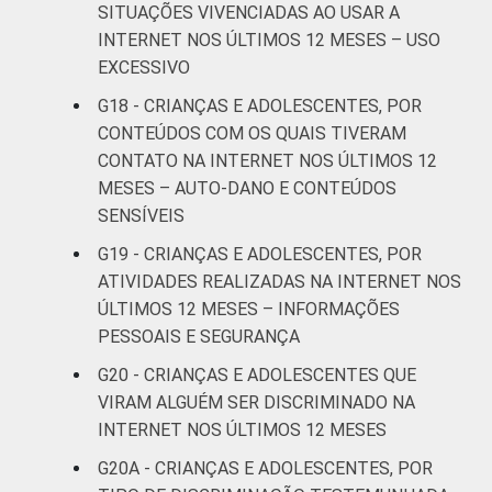
SITUAÇÕES VIVENCIADAS AO USAR A
INTERNET NOS ÚLTIMOS 12 MESES – USO
Não sabe
8
9
EXCESSIVO
Não
G18 - CRIANÇAS E ADOLESCENTES, POR
11
7
respondeu
CONTEÚDOS COM OS QUAIS TIVERAM
CONTATO NA INTERNET NOS ÚLTIMOS 12
CLASSE
AB
8
25
MESES – AUTO-DANO E CONTEÚDOS
SOCIAL
SENSÍVEIS
C
9
14
G19 - CRIANÇAS E ADOLESCENTES, POR
ATIVIDADES REALIZADAS NA INTERNET NOS
DE
11
14
ÚLTIMOS 12 MESES – INFORMAÇÕES
PESSOAIS E SEGURANÇA
DOMICÍLIO
Sim
9
16
COM ACESSO
G20 - CRIANÇAS E ADOLESCENTES QUE
À INTERNET
Não
10
14
VIRAM ALGUÉM SER DISCRIMINADO NA
INTERNET NOS ÚLTIMOS 12 MESES
Fonte: CGI.br/NIC.br, Centro Regional de
G20A - CRIANÇAS E ADOLESCENTES, POR
Estudos para o Desenvolvimento da