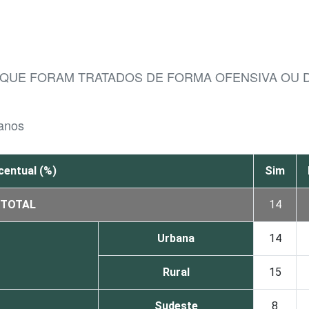
S QUE FORAM TRATADOS DE FORMA OFENSIVA OU 
 anos
centual (%)
Sim
TOTAL
14
Urbana
14
Rural
15
Sudeste
8