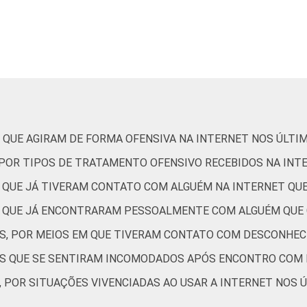
 ADOLESCENTE
De 9 a 10 anos
6
De 11 a 12 anos
15
De 13 a 14 anos
15
De 15 a 17 anos
17
 QUE AGIRAM DE FORMA OFENSIVA NA INTERNET NOS ÚLTI
Até 1 SM
12
, POR TIPOS DE TRATAMENTO OFENSIVO RECEBIDOS NA INT
S QUE JÁ TIVERAM CONTATO COM ALGUÉM NA INTERNET Q
Mais de 1 SM até 2 SM
13
ES QUE JÁ ENCONTRARAM PESSOALMENTE COM ALGUÉM QUE
Mais de 2 SM até 3 SM
11
ES, POR MEIOS EM QUE TIVERAM CONTATO COM DESCONHEC
TES QUE SE SENTIRAM INCOMODADOS APÓS ENCONTRO COM
Mais de 3 SM
16
, POR SITUAÇÕES VIVENCIADAS AO USAR A INTERNET NOS 
Não tem renda
4