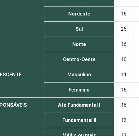
Nordeste
16
Sul
25
Norte
16
Centro-Oeste
10
LESCENTE
Masculino
11
Feminino
16
SPONSÁVEIS
Até Fundamental I
16
Fundamental II
12
Médio ou mais
13