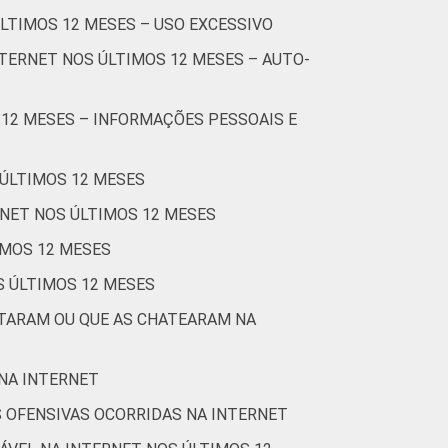
ÚLTIMOS 12 MESES – USO EXCESSIVO
74
1
0
TERNET NOS ÚLTIMOS 12 MESES – AUTO-
75
0
1
 12 MESES – INFORMAÇÕES PESSOAIS E
77
2
1
81
7
2
 ÚLTIMOS 12 MESES
RNET NOS ÚLTIMOS 12 MESES
74
4
4
IMOS 12 MESES
78
6
2
S ÚLTIMOS 12 MESES
STARAM OU QUE AS CHATEARAM NA
77
2
7
Cetic.br), Pesquisa sobre o uso da Internet
 NA INTERNET
 OFENSIVAS OCORRIDAS NA INTERNET