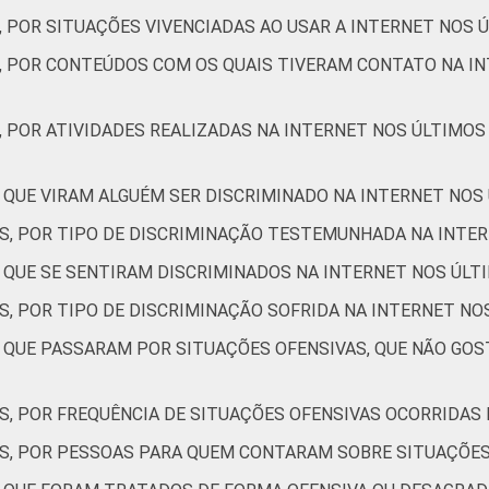
, POR SITUAÇÕES VIVENCIADAS AO USAR A INTERNET NOS 
Não sabe
25
S, POR CONTEÚDOS COM OS QUAIS TIVERAM CONTATO NA IN
Não respondeu
23
, POR ATIVIDADES REALIZADAS NA INTERNET NOS ÚLTIMOS
AB
20
C
9
 QUE VIRAM ALGUÉM SER DISCRIMINADO NA INTERNET NOS
ES, POR TIPO DE DISCRIMINAÇÃO TESTEMUNHADA NA INTE
DE
17
S QUE SE SENTIRAM DISCRIMINADOS NA INTERNET NOS ÚLT
NTERNET
Sim
14
S, POR TIPO DE DISCRIMINAÇÃO SOFRIDA NA INTERNET NO
S QUE PASSARAM POR SITUAÇÕES OFENSIVAS, QUE NÃO GO
Não
14
de Estudos para o Desenvolvimento da Sociedade da Informação (
S, POR FREQUÊNCIA DE SITUAÇÕES OFENSIVAS OCORRIDAS
 TIC Kids Online Brasil 2022.
ES, POR PESSOAS PARA QUEM CONTARAM SOBRE SITUAÇÕES