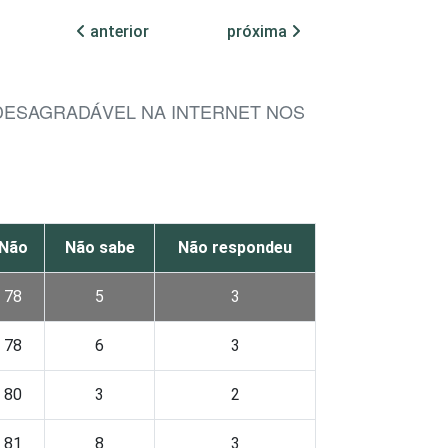
anterior
próxima
DESAGRADÁVEL NA INTERNET NOS
Não
Não sabe
Não respondeu
78
5
3
78
6
3
80
3
2
81
8
3