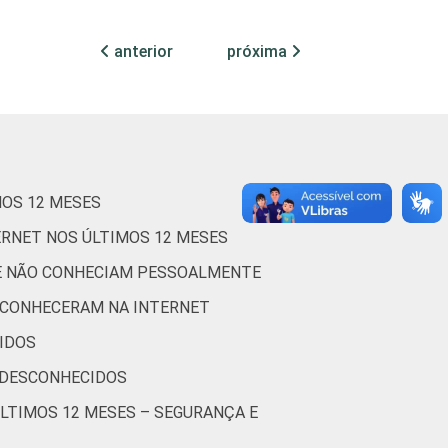
78
13
2
anterior
próxima
80
3
2
79
3
3
76
4
3
MOS 12 MESES
77
6
5
ERNET NOS ÚLTIMOS 12 MESES
UE NÃO CONHECIAM PESSOALMENTE
83
2
2
 CONHECERAM NA INTERNET
84
4
1
IDOS
 DESCONHECIDOS
72
9
2
ÚLTIMOS 12 MESES – SEGURANÇA E
96
0
0