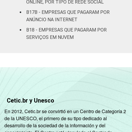
ONLINE, POR TIPO DE REDE SOCIAL
esporte e
B17B - EMPRESAS QUE PAGARAM POR
recreação,
6
outras
ANÚNCIO NA INTERNET
atividades de
B18 - EMPRESAS QUE PAGARAM POR
serviços
SERVIÇOS EM NUVEM
Fonte: CGI.br/NIC.br, Centro Regional de
Estudos para o Desenvolvimento da
Sociedade da Informação (Cetic.br),
Pesquisa sobre o uso das tecnologias de
Informação e comunicação nas empresas
brasileiras - TIC Empresas 2023.
Cetic.br y Unesco
En 2012, Cetic.br se convirtió en un Centro de Categoría 2
de la UNESCO, el primero de su tipo dedicado al
desarrollo de la sociedad de la información y del