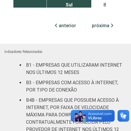
Sul
8
Centro-Oeste
10
anterior
próxima
MERCADOS
Indústria de
9
DE
transformação
ATUAÇÃO
Indicadores Relacionados
Construção
8
B1 - EMPRESAS QUE UTILIZARAM INTERNET
Comércio,
NOS ÚLTIMOS 12 MESES
reparação de
B3 - EMPRESAS COM ACESSO À INTERNET,
veículos
9
POR TIPO DE CONEXÃO
automotores e
motocicletas
B4B - EMPRESAS QUE POSSUEM ACESSO À
INTERNET, POR FAIXA DE VELOCIDADE
Transporte,
MÁXIMA PARA DOWNLOAD
armazenagem e
8
CONTRATUALMENTE FORNECIDA PELO
correio
PROVEDOR DE INTERNET NOS ÚLTIMOS 12