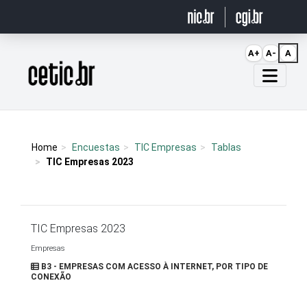
Ir para o conteúdo
A+
A-
A
Página inicial
Home
Encuestas
TIC Empresas
Tablas
TIC Empresas 2023
TIC Empresas 2023
Empresas
B3 - EMPRESAS COM ACESSO À INTERNET, POR TIPO DE
CONEXÃO