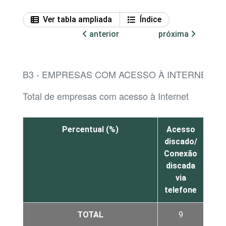
Ver tabla ampliada
Índice
anterior
próxima
B3 - EMPRESAS COM ACESSO À INTERNET, 
Total de empresas com acesso à Internet
Percentual (%)
Acesso
Co
discado/
via
Conexão
tele
discada
(
via
telefone
TOTAL
9