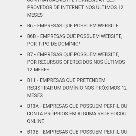
armazenagem e
3
1
PROVEDOR DE INTERNET NOS ÚLTIMOS 12
correio
MESES
B6 - EMPRESAS QUE POSSUEM WEBSITE
Alojamento e
4
4
alimentação
B6B - EMPRESAS QUE POSSUEM WEBSITE,
POR TIPO DE DOMÍNIO¹
Informação e
0
3
B7 - EMPRESAS QUE POSSUEM WEBSITE,
comunicação
POR RECURSOS OFERECIDOS NOS ÚLTIMOS
12 MESES
Atividades
imobiliárias,
B11 - EMPRESAS QUE PRETENDEM
atividades
REGISTRAR UM DOMÍNIO NOS PRÓXIMOS 12
profissionais,
MESES
científicas e
1
1
B13A - EMPRESAS QUE POSSUEM PERFIL OU
técnicas,
CONTA PRÓPRIOS EM ALGUMA REDE SOCIAL
atividades
ONLINE
administrativas
e serviços
B13B - EMPRESAS QUE POSSUEM PERFIL OU