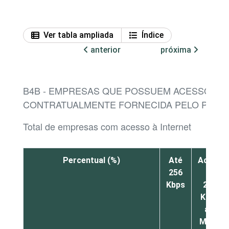
Ver tabla ampliada
Índice
anterior
próxima
B4B - EMPRESAS QUE POSSUEM ACESSO À I
CONTRATUALMENTE FORNECIDA PELO PROVE
Total de empresas com acesso à Internet
Percentual (%)
Até
Acima
256
de
Kbps
256
Kbps
a 1
Mbps