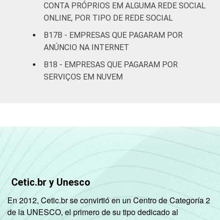
complementares
CONTA PRÓPRIOS EM ALGUMA REDE SOCIAL
ONLINE, POR TIPO DE REDE SOCIAL
Artes, cultura,
B17B - EMPRESAS QUE PAGARAM POR
esporte e
ANÚNCIO NA INTERNET
recreação,
3
1
outras
B18 - EMPRESAS QUE PAGARAM POR
atividades de
SERVIÇOS EM NUVEM
serviços
Fonte: CGI.br/NIC.br, Centro Regional de
Estudos para o Desenvolvimento da
Sociedade da Informação (Cetic.br),
Pesquisa sobre o uso das tecnologias de
Informação e comunicação nas empresas
brasileiras - TIC Empresas 2023.
Cetic.br y Unesco
En 2012, Cetic.br se convirtió en un Centro de Categoría 2
de la UNESCO, el primero de su tipo dedicado al