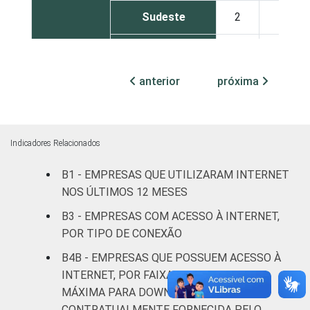
Sudeste
2
2
Sul
2
3
anterior
próxima
Centro-Oeste
2
1
MERCADOS
Indústria de
2
3
DE
transformação
Indicadores Relacionados
ATUAÇÃO
Construção
2
1
B1 - EMPRESAS QUE UTILIZARAM INTERNET
NOS ÚLTIMOS 12 MESES
Comércio,
B3 - EMPRESAS COM ACESSO À INTERNET,
reparação de
POR TIPO DE CONEXÃO
veículos
2
2
automotores e
B4B - EMPRESAS QUE POSSUEM ACESSO À
motocicletas
INTERNET, POR FAIXA DE VELOCIDADE
MÁXIMA PARA DOWNLOAD
Transporte,
CONTRATUALMENTE FORNECIDA PELO