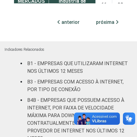
MERCADOS
Indústria de
66
30
DE
transformação
ATUAÇÃO
anterior
próxima
Construção
58
38
Comércio,
reparação de
Indicadores Relacionados
veículos
44
51
automotores e
B1 - EMPRESAS QUE UTILIZARAM INTERNET
motocicletas
NOS ÚLTIMOS 12 MESES
B3 - EMPRESAS COM ACESSO À INTERNET,
Transporte,
POR TIPO DE CONEXÃO
armazenagem e
47
50
correio
B4B - EMPRESAS QUE POSSUEM ACESSO À
INTERNET, POR FAIXA DE VELOCIDADE
Alojamento e
MÁXIMA PARA DOWNLOAD
53
43
alimentação
CONTRATUALMENTE FORNECIDA PELO
PROVEDOR DE INTERNET NOS ÚLTIMOS 12
Informação e