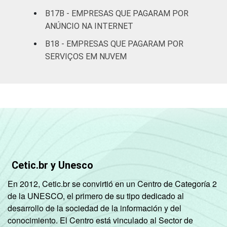
serviços
B17B - EMPRESAS QUE PAGARAM POR
ANÚNCIO NA INTERNET
Fonte: CGI.br/NIC.br, Centro Regional de
Estudos para o Desenvolvimento da
B18 - EMPRESAS QUE PAGARAM POR
Sociedade da Informação (Cetic.br),
SERVIÇOS EM NUVEM
Pesquisa sobre o uso das tecnologias de
Informação e comunicação nas empresas
brasileiras - TIC Empresas 2023.
Cetic.br y Unesco
En 2012, Cetic.br se convirtió en un Centro de Categoría 2
de la UNESCO, el primero de su tipo dedicado al
desarrollo de la sociedad de la información y del
conocimiento. El Centro está vinculado al Sector de