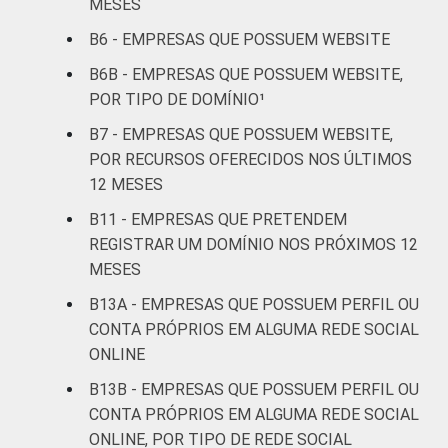
MESES
91
7
comunicação
B6 - EMPRESAS QUE POSSUEM WEBSITE
Atividades
B6B - EMPRESAS QUE POSSUEM WEBSITE,
imobiliárias,
POR TIPO DE DOMÍNIO¹
atividades
B7 - EMPRESAS QUE POSSUEM WEBSITE,
profissionais,
POR RECURSOS OFERECIDOS NOS ÚLTIMOS
científicas e
70
27
12 MESES
técnicas,
atividades
B11 - EMPRESAS QUE PRETENDEM
administrativas
REGISTRAR UM DOMÍNIO NOS PRÓXIMOS 12
e serviços
MESES
complementares
B13A - EMPRESAS QUE POSSUEM PERFIL OU
CONTA PRÓPRIOS EM ALGUMA REDE SOCIAL
Artes, cultura,
ONLINE
esporte e
recreação,
B13B - EMPRESAS QUE POSSUEM PERFIL OU
60
37
outras
CONTA PRÓPRIOS EM ALGUMA REDE SOCIAL
atividades de
ONLINE, POR TIPO DE REDE SOCIAL