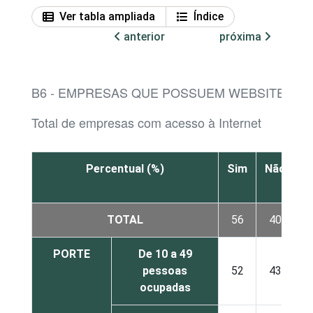
Ver tabla ampliada
Índice
anterior
próxima
B6 - EMPRESAS QUE POSSUEM WEBSITE
Total de empresas com acesso à Internet
Percentual (%)
Sim
Não
N
s
TOTAL
56
40
PORTE
De 10 a 49
pessoas
52
43
ocupadas