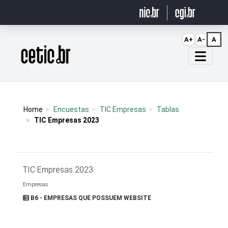
Ir para o conteúdo
A+
A-
A
Página inicial
Home
Encuestas
TIC Empresas
Tablas
TIC Empresas 2023
TIC Empresas 2023
Empresas
B6 - EMPRESAS QUE POSSUEM WEBSITE