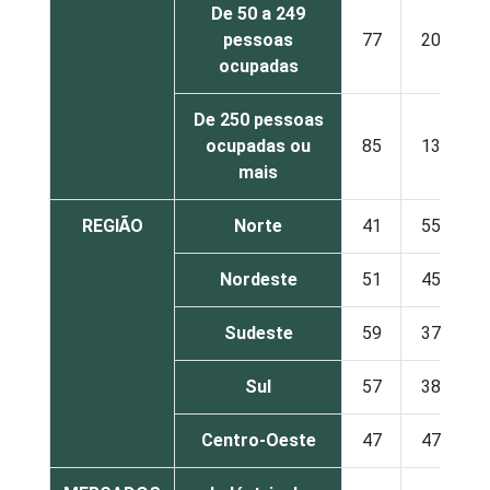
De 50 a 249
pessoas
77
20
ocupadas
De 250 pessoas
ocupadas ou
85
13
mais
REGIÃO
Norte
41
55
Nordeste
51
45
Sudeste
59
37
Sul
57
38
Centro-Oeste
47
47