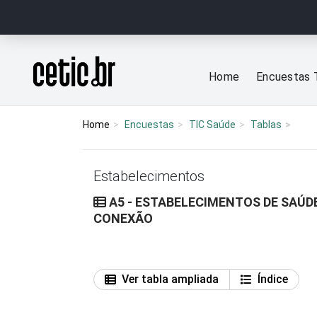
Ir para o conteúdo
Página inicial
Home
Encuestas 
Home
Encuestas
TIC Saúde
Tablas
Estabelecimentos
A5 - ESTABELECIMENTOS DE SAÚDE
CONEXÃO
Ver tabla ampliada
Índice