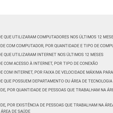
apoio
e e
1
2
26
41
2
6
27
13
DE QUE UTILIZARAM COMPUTADORES NOS ÚLTIMOS 12 MES
S
1
9
21
39
AÚDE COM COMPUTADOR, POR QUANTIDADE E TIPO DE COM
1
15
24
35
DE QUE UTILIZARAM INTERNET NOS ÚLTIMOS 12 MESES
r
1
6
23
29
E COM ACESSO À INTERNET, POR TIPO DE CONEXÃO
DE COM INTERNET, POR FAIXA DE VELOCIDADE MÁXIMA PA
 Estudos para o Desenvolvimento da Sociedade da Informação (Ce
DE QUE POSSUEM DEPARTAMENTO OU ÁREA DE TECNOLOGIA
ão nos estabelecimentos de saúde brasileiros - TIC Saúde 201
ÚDE, POR QUANTIDADE DE PESSOAS QUE TRABALHAM NA Á
ÚDE, POR EXISTÊNCIA DE PESSOAS QUE TRABALHAM NA ÁR
ÁREA DE SAÚDE