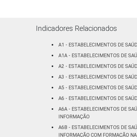
Serviço de 
à diagnos
terapia
Indicadores Relacionados
IDENTIFICAÇÃO DE
UBS
UNIDADE BÁSICA DE
A1 - ESTABELECIMENTOS DE SAÚ
SAÚDE
Não UB
A1A - ESTABELECIMENTOS DE S
LOCALIZAÇÃO
Capital
A2 - ESTABELECIMENTOS DE SAÚ
Interio
A3 - ESTABELECIMENTOS DE SAÚD
A5 - ESTABELECIMENTOS DE SAÚ
Fonte: CGI/NIC.br, Centro Regional de
A6 - ESTABELECIMENTOS DE SAÚ
tecnologias de informação e comunicaç
A6A - ESTABELECIMENTOS DE SA
INFORMAÇÃO
A6B - ESTABELECIMENTOS DE SA
INFORMAÇÃO COM FORMAÇÃO NA 