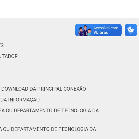
14
15
1
4
48
0
ES
15
15
0
PUTADOR
13
12
0
11
30
0
RA DOWNLOAD DA PRINCIPAL CONEXÃO
tic.br), Pesquisa sobre o uso das
 DA INFORMAÇÃO
9.
REA OU DEPARTAMENTO DE TECNOLOGIA DA
EA OU DEPARTAMENTO DE TECNOLOGIA DA