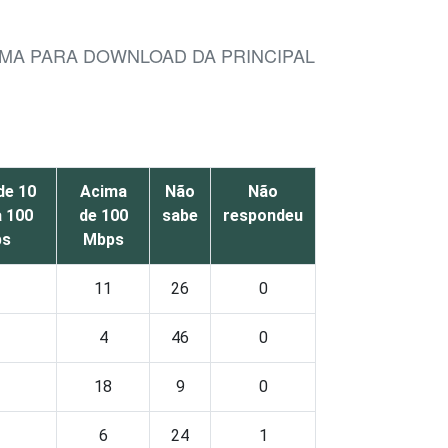
IMA PARA DOWNLOAD DA PRINCIPAL
de 10
Acima
Não
Não
 100
de 100
sabe
respondeu
ps
Mbps
11
26
0
4
46
0
18
9
0
6
24
1