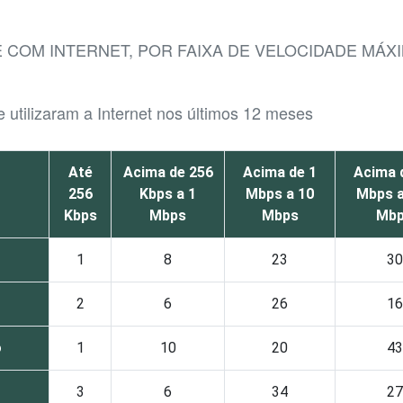
E COM INTERNET, POR FAIXA DE VELOCIDADE MÁX
 utilizaram a Internet nos últimos 12 meses
Até
Acima de 256
Acima de 1
Acima 
256
Kbps a 1
Mbps a 10
Mbps a
Kbps
Mbps
Mbps
Mb
1
8
23
30
o
2
6
26
16
o
1
10
20
43
3
6
34
27