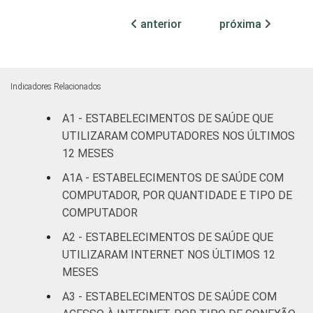
anterior
próxima
Com
internação
80
19
(mais de
50 leitos)
Indicadores Relacionados
Serviço de
A1 - ESTABELECIMENTOS DE SAÚDE QUE
apoio à
UTILIZARAM COMPUTADORES NOS ÚLTIMOS
35
64
diagnose e
12 MESES
terapia
A1A - ESTABELECIMENTOS DE SAÚDE COM
COMPUTADOR, POR QUANTIDADE E TIPO DE
IDENTIFICAÇÃO DE
UBS
10
89
COMPUTADOR
UNIDADE BÁSICA
DE SAÚDE
Não UBS
35
64
A2 - ESTABELECIMENTOS DE SAÚDE QUE
UTILIZARAM INTERNET NOS ÚLTIMOS 12
LOCALIZAÇÃO
Capital
33
67
MESES
A3 - ESTABELECIMENTOS DE SAÚDE COM
Interior
25
74