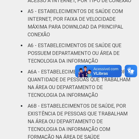
ACESSO À INTERNET, POR TIPO DE CONEXÃO
A5 - ESTABELECIMENTOS DE SAÚDE COM
Fonte: CGI/NIC.br, Centro Regional de
INTERNET, POR FAIXA DE VELOCIDADE
Estudos para o Desenvolvimento da
Sociedade da Informação (Cetic.br),
MÁXIMA PARA DOWNLOAD DA PRINCIPAL
Pesquisa sobre o uso das tecnologias de
CONEXÃO
informação e comunicação nos
A6 - ESTABELECIMENTOS DE SAÚDE QUE
estabelecimentos de saúde brasileiros - TIC
POSSUEM DEPARTAMENTO OU ÁREA DE
Saúde 2019.
TECNOLOGIA DA INFORMAÇÃO
A6A - ESTABELECIMENTOS DE SAÚDE, POR
QUANTIDADE DE PESSOAS QUE TRABALHAM
NA ÁREA OU DEPARTAMENTO DE
TECNOLOGIA DA INFORMAÇÃO
A6B - ESTABELECIMENTOS DE SAÚDE, POR
EXISTÊNCIA DE PESSOAS QUE TRABALHAM
NA ÁREA OU DEPARTAMENTO DE
TECNOLOGIA DA INFORMAÇÃO COM
FORMAÇÃO NA ÁREA DE SAÚDE