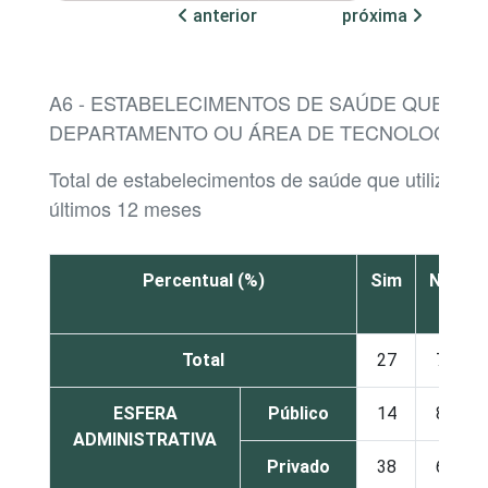
anterior
próxima
A6 - ESTABELECIMENTOS DE SAÚDE QUE P
DEPARTAMENTO OU ÁREA DE TECNOLOGIA 
Total de estabelecimentos de saúde que utilizaram
últimos 12 meses
Percentual (%)
Sim
Não
Total
27
72
ESFERA
Público
14
85
ADMINISTRATIVA
Privado
38
62