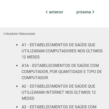
21
71
(até 50
leitos)
anterior
próxima
Com
internação
56
41
(mais de
Indicadores Relacionados
50 leitos)
A1 - ESTABELECIMENTOS DE SAÚDE QUE
Serviço de
UTILIZARAM COMPUTADORES NOS ÚLTIMOS
apoio à
12 MESES
37
54
diagnose e
A1A - ESTABELECIMENTOS DE SAÚDE COM
terapia
COMPUTADOR, POR QUANTIDADE E TIPO DE
COMPUTADOR
IDENTIFICAÇÃO DE
UBS
15
71
UNIDADE BÁSICA
A2 - ESTABELECIMENTOS DE SAÚDE QUE
DE SAÚDE
Não UBS
40
55
UTILIZARAM INTERNET NOS ÚLTIMOS 12
MESES
LOCALIZAÇÃO
Capital
46
52
A3 - ESTABELECIMENTOS DE SAÚDE COM