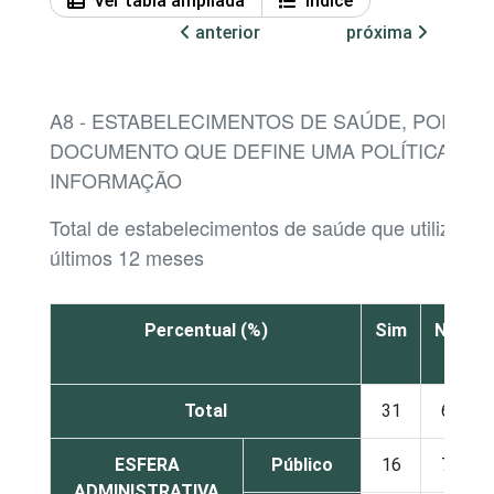
Ver tabla ampliada
Índice
anterior
próxima
A8 - ESTABELECIMENTOS DE SAÚDE, POR EX
DOCUMENTO QUE DEFINE UMA POLÍTICA DE
INFORMAÇÃO
Total de estabelecimentos de saúde que utilizaram
últimos 12 meses
Percentual (%)
Sim
Não
Total
31
60
ESFERA
Público
16
71
ADMINISTRATIVA