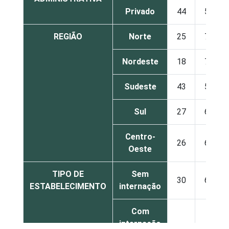
Privado
44
52
REGIÃO
Norte
25
70
Nordeste
18
71
Sudeste
43
50
Sul
27
62
Centro-
26
69
Oeste
TIPO DE
Sem
30
62
ESTABELECIMENTO
internação
Com
internação