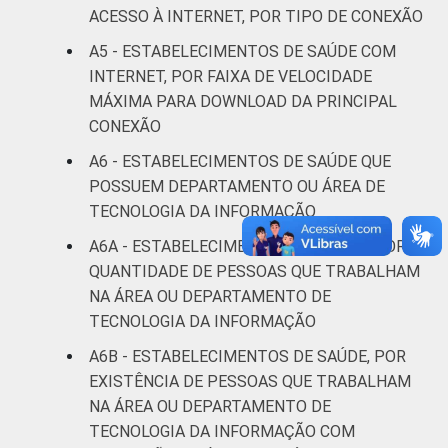
ACESSO À INTERNET, POR TIPO DE CONEXÃO
Interior
27
63
A5 - ESTABELECIMENTOS DE SAÚDE COM
INTERNET, POR FAIXA DE VELOCIDADE
Fonte: CGI/NIC.br, Centro Regional de
MÁXIMA PARA DOWNLOAD DA PRINCIPAL
Estudos para o Desenvolvimento da
CONEXÃO
Sociedade da Informação (Cetic.br),
Pesquisa sobre o uso das tecnologias de
A6 - ESTABELECIMENTOS DE SAÚDE QUE
informação e comunicação nos
POSSUEM DEPARTAMENTO OU ÁREA DE
estabelecimentos de saúde brasileiros - TIC
TECNOLOGIA DA INFORMAÇÃO
Saúde 2019.
A6A - ESTABELECIMENTOS DE SAÚDE, POR
QUANTIDADE DE PESSOAS QUE TRABALHAM
NA ÁREA OU DEPARTAMENTO DE
TECNOLOGIA DA INFORMAÇÃO
A6B - ESTABELECIMENTOS DE SAÚDE, POR
EXISTÊNCIA DE PESSOAS QUE TRABALHAM
NA ÁREA OU DEPARTAMENTO DE
TECNOLOGIA DA INFORMAÇÃO COM