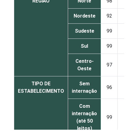
REGIÃO
Norte
98
2
Nordeste
92
8
Sudeste
99
1
Sul
99
1
Centro-
97
3
Oeste
TIPO DE
Sem
96
4
ESTABELECIMENTO
internação
Com
internação
99
1
(até 50
leitos)