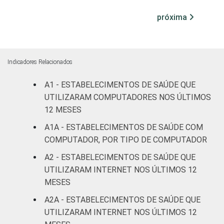
Com
próxima
internação
100
0
(mais de
50 leitos)
Indicadores Relacionados
Serviço de
apoio à
A1 - ESTABELECIMENTOS DE SAÚDE QUE
99
1
diagnose e
UTILIZARAM COMPUTADORES NOS ÚLTIMOS
terapia
12 MESES
A1A - ESTABELECIMENTOS DE SAÚDE COM
IDENTIFICAÇÃO DE
UBS
94
6
COMPUTADOR, POR TIPO DE COMPUTADOR
UNIDADE BÁSICA
DE SAÚDE
Não UBS
98
2
A2 - ESTABELECIMENTOS DE SAÚDE QUE
UTILIZARAM INTERNET NOS ÚLTIMOS 12
LOCALIZAÇÃO
Capital
100
0
MESES
A2A - ESTABELECIMENTOS DE SAÚDE QUE
Interior
96
4
UTILIZARAM INTERNET NOS ÚLTIMOS 12