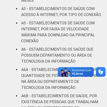
MESES
Fonte: CGI/NIC.br, Centro Regional de
Estudos para o Desenvolvimento da
A3 - ESTABELECIMENTOS DE SAÚDE COM
Sociedade da Informação (Cetic.br),
ACESSO À INTERNET, POR TIPO DE CONEXÃO
Pesquisa sobre o uso das tecnologias de
A5 - ESTABELECIMENTOS DE SAÚDE COM
informação e comunicação nos
INTERNET, POR FAIXA DE VELOCIDADE
estabelecimentos de saúde brasileiros – TIC
MÁXIMA PARA DOWNLOAD DA PRINCIPAL
Saúde 2021.
CONEXÃO
A6 - ESTABELECIMENTOS DE SAÚDE QUE
POSSUEM DEPARTAMENTO OU ÁREA DE
TECNOLOGIA DA INFORMAÇÃO
A6A - ESTABELECIMENTOS DE SAÚDE, POR
QUANTIDADE DE PESSOAS QUE TRABALHAM
NA ÁREA OU DEPARTAMENTO DE
TECNOLOGIA DA INFORMAÇÃO
A6B - ESTABELECIMENTOS DE SAÚDE, POR
EXISTÊNCIA DE PESSOAS QUE TRABALHAM