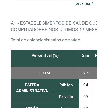
próxima
A1 - ESTABELECIMENTOS DE SAÚDE QUE UTI
COMPUTADORES NOS ÚLTIMOS 12 MESES
Total de estabelecimentos de saúde
Percentual (%)
Sim
Não
TOTAL
97
3
ESFERA
Público
94
6
ADMINISTRATIVA
Privado
99
1