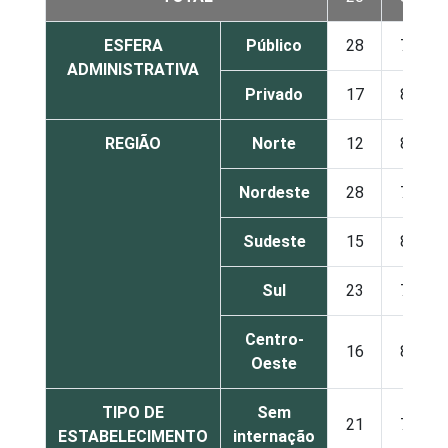
ESFERA
Público
28
72
ADMINISTRATIVA
Privado
17
83
REGIÃO
Norte
12
88
Nordeste
28
72
Sudeste
15
85
Sul
23
77
Centro-
16
84
Oeste
TIPO DE
Sem
21
79
ESTABELECIMENTO
internação