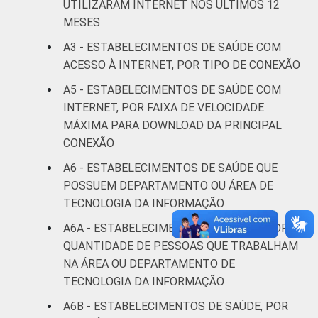
DE SAÚDE
Não UBS
18
82
UTILIZARAM INTERNET NOS ÚLTIMOS 12
MESES
LOCALIZAÇÃO
Capital
14
86
A3 - ESTABELECIMENTOS DE SAÚDE COM
ACESSO À INTERNET, POR TIPO DE CONEXÃO
Interior
22
78
A5 - ESTABELECIMENTOS DE SAÚDE COM
INTERNET, POR FAIXA DE VELOCIDADE
Fonte: CGI/NIC.br, Centro Regional de
Estudos para o Desenvolvimento da
MÁXIMA PARA DOWNLOAD DA PRINCIPAL
Sociedade da Informação (Cetic.br),
CONEXÃO
Pesquisa sobre o uso das tecnologias de
A6 - ESTABELECIMENTOS DE SAÚDE QUE
informação e comunicação nos
POSSUEM DEPARTAMENTO OU ÁREA DE
estabelecimentos de saúde brasileiros – TIC
TECNOLOGIA DA INFORMAÇÃO
Saúde 2021.
A6A - ESTABELECIMENTOS DE SAÚDE, POR
QUANTIDADE DE PESSOAS QUE TRABALHAM
NA ÁREA OU DEPARTAMENTO DE
TECNOLOGIA DA INFORMAÇÃO
A6B - ESTABELECIMENTOS DE SAÚDE, POR