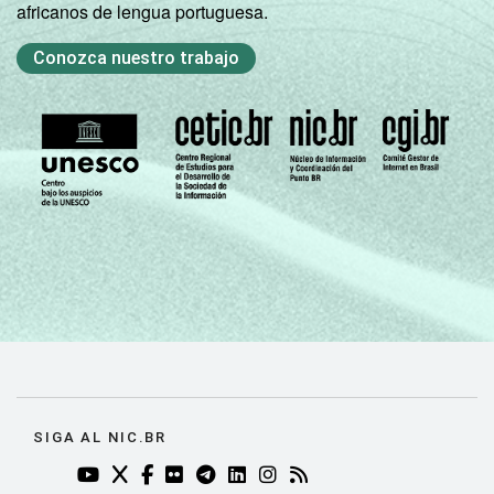
africanos de lengua portuguesa.
Conozca nuestro trabajo
SIGA AL NIC.BR
YOUTUBE DO NIC.BR (ABRE EM NOVA ABA)
TWITTER DO NIC.BR (ABRE EM NOVA ABA)
FACEBOOK DO NIC.BR (ABRE EM NOVA AB
FLICKR DO NIC.BR (ABRE EM NOVA AB
TELEGRAM DO NIC.BR (ABRE EM N
LINKEDIN DO NIC.BR (ABRE EM
INSTAGRAM DO NIC.BR (AB
RSS DO NIC.BR (ABRE 