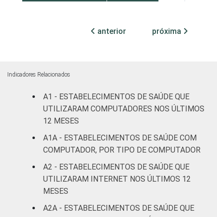
Com
internação
anterior
próxima
11
89
(até 50
leitos)
Indicadores Relacionados
Com
internação
12
88
A1 - ESTABELECIMENTOS DE SAÚDE QUE
(mais de
UTILIZARAM COMPUTADORES NOS ÚLTIMOS
50 leitos)
12 MESES
Serviço de
A1A - ESTABELECIMENTOS DE SAÚDE COM
apoio à
COMPUTADOR, POR TIPO DE COMPUTADOR
21
79
diagnose e
A2 - ESTABELECIMENTOS DE SAÚDE QUE
terapia
UTILIZARAM INTERNET NOS ÚLTIMOS 12
MESES
IDENTIFICAÇÃO DE
UBS
28
72
UNIDADE BÁSICA
A2A - ESTABELECIMENTOS DE SAÚDE QUE