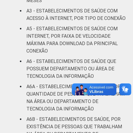
DE SAÚDE
MESES
Não UBS
48
A3 - ESTABELECIMENTOS DE SAÚDE COM
LOCALIZAÇÃO
Capital
57
ACESSO À INTERNET, POR TIPO DE CONEXÃO
A5 - ESTABELECIMENTOS DE SAÚDE COM
Interior
32
INTERNET, POR FAIXA DE VELOCIDADE
MÁXIMA PARA DOWNLOAD DA PRINCIPAL
Fonte: CGI/NIC.br, Centro Regional de
CONEXÃO
Estudos para o Desenvolvimento da
Sociedade da Informação (Cetic.br),
A6 - ESTABELECIMENTOS DE SAÚDE QUE
Pesquisa sobre o uso das tecnologias de
POSSUEM DEPARTAMENTO OU ÁREA DE
informação e comunicação nos
TECNOLOGIA DA INFORMAÇÃO
estabelecimentos de saúde brasileiros – TIC
A6A - ESTABELECIMENTOS DE SAÚDE, POR
Saúde 2021. ¹Cada item apresentado se
QUANTIDADE DE PESSOAS QUE TRABALHAM
refere apenas aos resultados da alternativa
NA ÁREA OU DEPARTAMENTO DE
'sim'.
TECNOLOGIA DA INFORMAÇÃO
A6B - ESTABELECIMENTOS DE SAÚDE, POR
EXISTÊNCIA DE PESSOAS QUE TRABALHAM