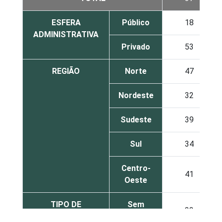
ESFERA
Público
18
ADMINISTRATIVA
Privado
53
REGIÃO
Norte
47
Nordeste
32
Sudeste
39
Sul
34
Centro-
41
Oeste
TIPO DE
Sem
33
ESTABELECIMENTO
internação