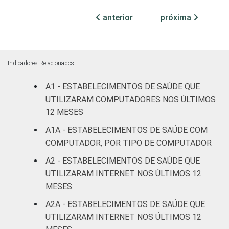
anterior
próxima
Com
internação
30
(até 50
leitos)
Indicadores Relacionados
Com
A1 - ESTABELECIMENTOS DE SAÚDE QUE
internação
UTILIZARAM COMPUTADORES NOS ÚLTIMOS
49
(mais de
12 MESES
50 leitos)
A1A - ESTABELECIMENTOS DE SAÚDE COM
COMPUTADOR, POR TIPO DE COMPUTADOR
Serviço de
apoio à
A2 - ESTABELECIMENTOS DE SAÚDE QUE
63
diagnose e
UTILIZARAM INTERNET NOS ÚLTIMOS 12
terapia
MESES
A2A - ESTABELECIMENTOS DE SAÚDE QUE
IDENTIFICAÇÃO DE
UBS
17
UNIDADE BÁSICA
UTILIZARAM INTERNET NOS ÚLTIMOS 12