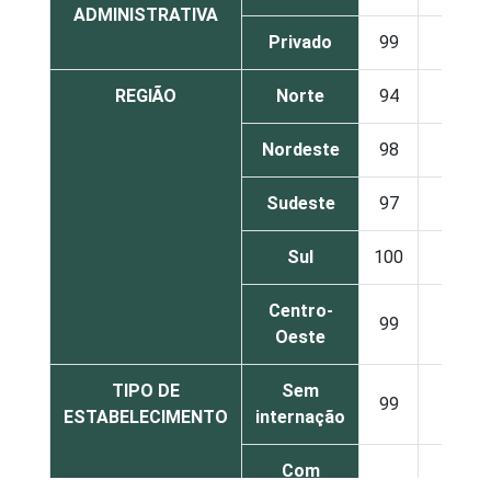
ADMINISTRATIVA
Privado
99
1
REGIÃO
Norte
94
6
Nordeste
98
2
Sudeste
97
3
Sul
100
0
Centro-
99
1
Oeste
TIPO DE
Sem
99
1
ESTABELECIMENTO
internação
Com