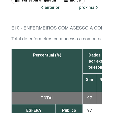
Ver tabla ampliada
Índice
anterior
próxima
E10 - ENFERMEIROS COM ACESSO A COMPUT
Total de enfermeiros com acesso a computador n
Percentual (%)
Dados cadast
por exemplo
telefone e d
Sim
Não
TOTAL
97
3
ESFERA
Público
97
3