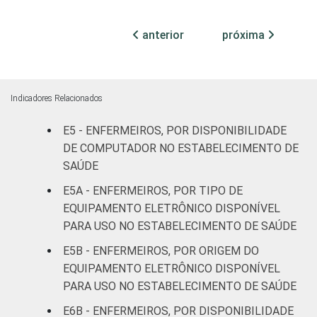
internação
91
9
(até 50
anterior
próxima
leitos)
Com
internação
98
2
Indicadores Relacionados
(mais de
50 leitos)
E5 - ENFERMEIROS, POR DISPONIBILIDADE
DE COMPUTADOR NO ESTABELECIMENTO DE
Serviço de
SAÚDE
apoio à
-
-
E5A - ENFERMEIROS, POR TIPO DE
diagnose e
EQUIPAMENTO ELETRÔNICO DISPONÍVEL
terapia
PARA USO NO ESTABELECIMENTO DE SAÚDE
IDENTIFICAÇÃO DE
UBS
100
0
E5B - ENFERMEIROS, POR ORIGEM DO
UNIDADE BÁSICA
EQUIPAMENTO ELETRÔNICO DISPONÍVEL
DE SAÚDE
Não UBS
97
3
PARA USO NO ESTABELECIMENTO DE SAÚDE
E6B - ENFERMEIROS, POR DISPONIBILIDADE
FAIXA ETÁRIA
Até 30