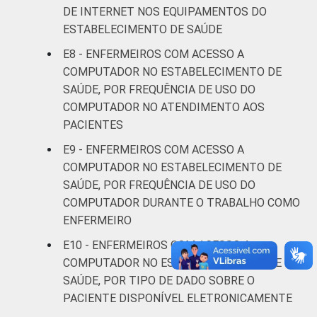
99
1
DE INTERNET NOS EQUIPAMENTOS DO
anos
ESTABELECIMENTO DE SAÚDE
De 31 a 40
E8 - ENFERMEIROS COM ACESSO A
96
4
anos
COMPUTADOR NO ESTABELECIMENTO DE
SAÚDE, POR FREQUÊNCIA DE USO DO
De 41
COMPUTADOR NO ATENDIMENTO AOS
anos ou
98
2
PACIENTES
mais
E9 - ENFERMEIROS COM ACESSO A
COMPUTADOR NO ESTABELECIMENTO DE
LOCALIZAÇÃO
Capital
100
0
SAÚDE, POR FREQUÊNCIA DE USO DO
COMPUTADOR DURANTE O TRABALHO COMO
Interior
96
4
ENFERMEIRO
Fonte: Núcleo de Informação e Coordenação
E10 - ENFERMEIROS COM ACESSO A
do Ponto BR. (2024). Pesquisa sobre o uso
COMPUTADOR NO ESTABELECIMENTO DE
das tecnologias de informação e
SAÚDE, POR TIPO DE DADO SOBRE O
comunicação nos estabelecimentos de
PACIENTE DISPONÍVEL ELETRONICAMENTE
saúde brasileiros: TIC Saúde 2024 [Tabelas].