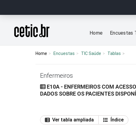
Ir para o conteúdo
Página inicial
Home
Encuestas 
Home
Encuestas
TIC Saúde
Tablas
Enfermeiros
E10A - ENFERMEIROS COM ACESSO
DADOS SOBRE OS PACIENTES DISPON
Ver tabla ampliada
Índice