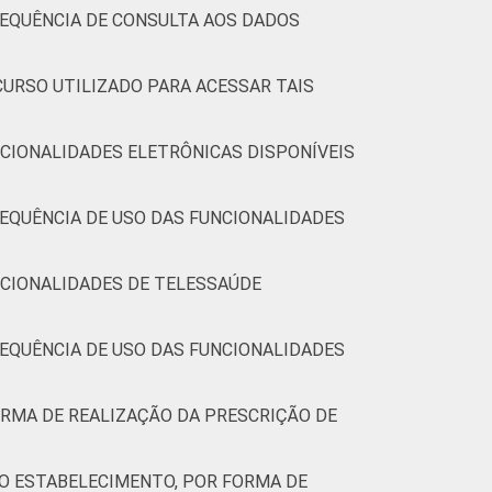
65
16
1
18
0
REQUÊNCIA DE CONSULTA AOS DADOS
CURSO UTILIZADO PARA ACESSAR TAIS
61
24
1
13
0
CIONALIDADES ELETRÔNICAS DISPONÍVEIS
73
22
2
4
0
EQUÊNCIA DE USO DAS FUNCIONALIDADES
61
16
1
21
0
NCIONALIDADES DE TELESSAÚDE
ias de informação e comunicação nos
lararam não consultar o dado, apesar de ele
dado, aos que declararam não saber se o dado
EQUÊNCIA DE USO DAS FUNCIONALIDADES
RMA DE REALIZAÇÃO DA PRESCRIÇÃO DE
O ESTABELECIMENTO, POR FORMA DE