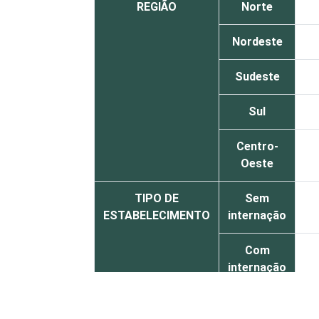
REGIÃO
Norte
Nordeste
Sudeste
Sul
Centro-
Oeste
TIPO DE
Sem
ESTABELECIMENTO
internação
Com
internação
(até 50
leitos)