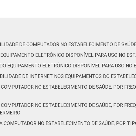
68
28
2
2
-
0
IBILIDADE DE COMPUTADOR NO ESTABELECIMENTO DE SAÚD
DE EQUIPAMENTO ELETRÔNICO DISPONÍVEL PARA USO NO ES
-
-
-
-
-
-
M DO EQUIPAMENTO ELETRÔNICO DISPONÍVEL PARA USO NO
NIBILIDADE DE INTERNET NOS EQUIPAMENTOS DO ESTABELE
87
11
1
0
-
0
A COMPUTADOR NO ESTABELECIMENTO DE SAÚDE, POR FRE
64
30
2
3
-
0
A COMPUTADOR NO ESTABELECIMENTO DE SAÚDE, POR FRE
FERMEIRO
56
41
2
1
-
0
 A COMPUTADOR NO ESTABELECIMENTO DE SAÚDE, POR TIP