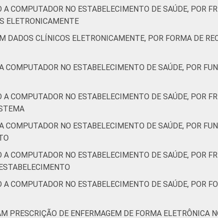
71
23
2
4
-
0
O A COMPUTADOR NO ESTABELECIMENTO DE SAÚDE, POR F
IS ELETRONICAMENTE
AM DADOS CLÍNICOS ELETRONICAMENTE, POR FORMA DE RE
76
20
2
2
-
0
 A COMPUTADOR NO ESTABELECIMENTO DE SAÚDE, POR FUN
55
41
3
0
-
0
O A COMPUTADOR NO ESTABELECIMENTO DE SAÚDE, POR FR
78
17
1
4
-
0
ISTEMA
 A COMPUTADOR NO ESTABELECIMENTO DE SAÚDE, POR FU
nação do Ponto BR. (2024). Pesquisa sobre o uso das tecnolog
TO
 TIC Saúde 2024 [Tabelas]. ¹Refere-se aos profissionais que dec
sionais que declararam não haver disponibilidade eletrônica do 
O A COMPUTADOR NO ESTABELECIMENTO DE SAÚDE, POR FR
eram à pergunta sobre a disponibilidade.
 ESTABELECIMENTO
O A COMPUTADOR NO ESTABELECIMENTO DE SAÚDE, POR FO
ZAM PRESCRIÇÃO DE ENFERMAGEM DE FORMA ELETRÔNICA N