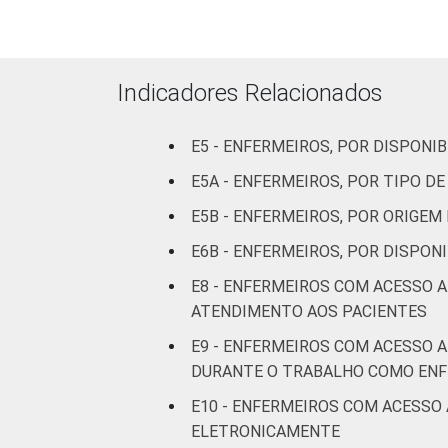
Com
internação
(mais de
Indicadores Relacionados
50 leitos)
Serviço de
E5 - ENFERMEIROS, POR DISPON
apoio à
E5A - ENFERMEIROS, POR TIPO 
diagnose e
E5B - ENFERMEIROS, POR ORIGE
terapia
E6B - ENFERMEIROS, POR DISPO
IDENTIFICAÇÃO DE
UBS
E8 - ENFERMEIROS COM ACESSO 
UNIDADE BÁSICA
ATENDIMENTO AOS PACIENTES
DE SAÚDE
Não UBS
E9 - ENFERMEIROS COM ACESSO 
FAIXA ETÁRIA
Até 30
DURANTE O TRABALHO COMO EN
anos
E10 - ENFERMEIROS COM ACESSO
ELETRONICAMENTE
De 31 a 40