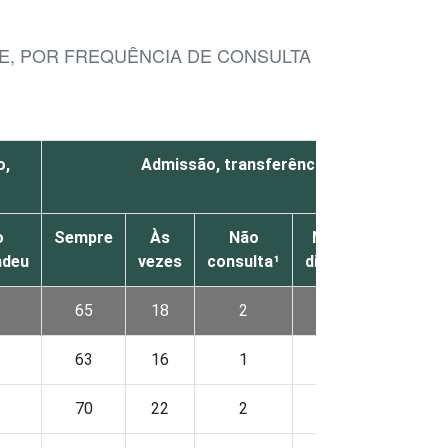
, POR FREQUÊNCIA DE CONSULTA AOS DADOS SO
o,
Admissão, transferência e alta do pacie
o
Sempre
Às
Não
Não está
Não
ndeu
vezes
consulta¹
disponível²
sabe
65
18
2
14
0
63
16
1
19
0
70
22
2
5
0