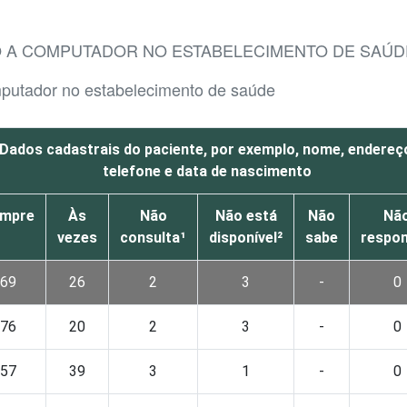
O A COMPUTADOR NO ESTABELECIMENTO DE SAÚDE
mputador no estabelecimento de saúde
Dados cadastrais do paciente, por exemplo, nome, endereç
telefone e data de nascimento
mpre
Às
Não
Não está
Não
Nã
vezes
consulta¹
disponível²
sabe
respo
69
26
2
3
-
0
76
20
2
3
-
0
57
39
3
1
-
0