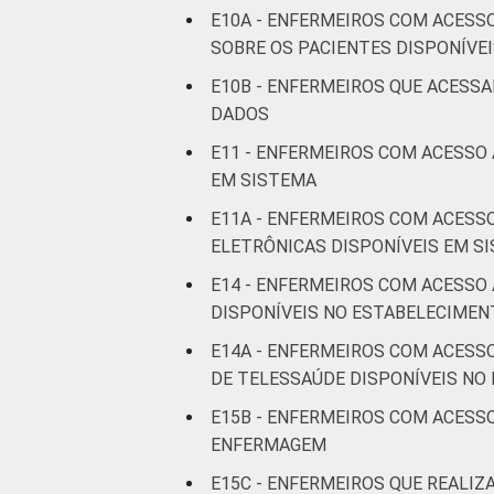
anos
E10A - ENFERMEIROS COM ACESS
SOBRE OS PACIENTES DISPONÍVE
De 41
E10B - ENFERMEIROS QUE ACESS
anos ou
DADOS
mais
E11 - ENFERMEIROS COM ACESSO
LOCALIZAÇÃO
Capital
EM SISTEMA
E11A - ENFERMEIROS COM ACESS
Interior
ELETRÔNICAS DISPONÍVEIS EM S
E14 - ENFERMEIROS COM ACESSO
Fonte: Núcleo de Informação e Coorde
DISPONÍVEIS NO ESTABELECIMEN
estabelecimentos de saúde brasileiros:
estar disponível. ²Refere-se aos profis
E14A - ENFERMEIROS COM ACESS
está disponível ou aos que não respond
DE TELESSAÚDE DISPONÍVEIS NO
E15B - ENFERMEIROS COM ACESS
ENFERMAGEM
E15C - ENFERMEIROS QUE REALI