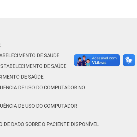
70
23
2
5
0
E
TABELECIMENTO DE SAÚDE
-
-
-
-
-
 ESTABELECIMENTO DE SAÚDE
CIMENTO DE SAÚDE
56
13
0
31
0
QUÊNCIA DE USO DO COMPUTADOR NO
68
20
2
10
0
QUÊNCIA DE USO DO COMPUTADOR
73
13
3
11
0
O DE DADO SOBRE O PACIENTE DISPONÍVEL