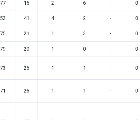
77
15
2
6
-
0
52
41
4
2
-
0
75
21
1
3
-
0
79
20
1
0
-
0
73
25
1
1
-
0
71
26
1
1
-
0
68
17
6
9
-
0