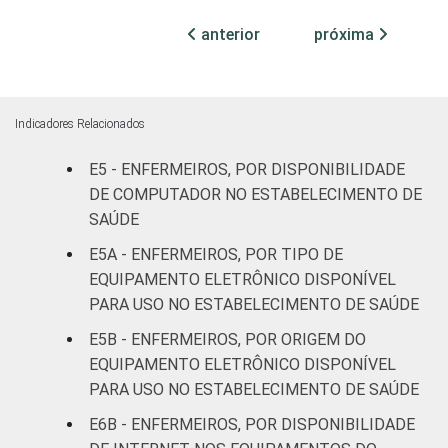
internação
99
anterior
próxima
(até 50
leitos)
Com
Indicadores Relacionados
internação
99
(mais de
E5 - ENFERMEIROS, POR DISPONIBILIDADE
50 leitos)
DE COMPUTADOR NO ESTABELECIMENTO DE
SAÚDE
Serviço de
E5A - ENFERMEIROS, POR TIPO DE
apoio à
-
EQUIPAMENTO ELETRÔNICO DISPONÍVEL
diagnose e
PARA USO NO ESTABELECIMENTO DE SAÚDE
terapia
E5B - ENFERMEIROS, POR ORIGEM DO
IDENTIFICAÇÃO DE
UBS
100
EQUIPAMENTO ELETRÔNICO DISPONÍVEL
UNIDADE BÁSICA
PARA USO NO ESTABELECIMENTO DE SAÚDE
DE SAÚDE
Não UBS
98
E6B - ENFERMEIROS, POR DISPONIBILIDADE