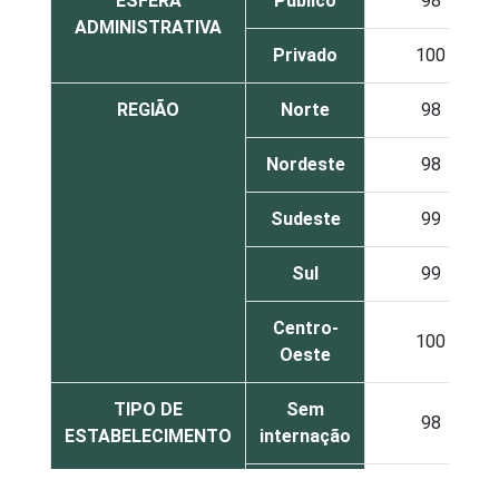
ESFERA
Público
98
ADMINISTRATIVA
Privado
100
REGIÃO
Norte
98
Nordeste
98
Sudeste
99
Sul
99
Centro-
100
Oeste
TIPO DE
Sem
98
ESTABELECIMENTO
internação
Com