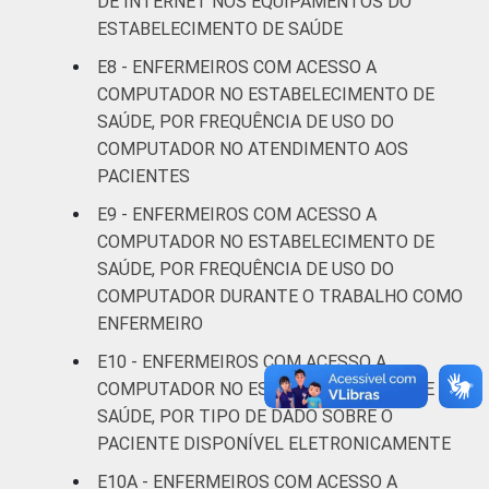
DE INTERNET NOS EQUIPAMENTOS DO
FAIXA ETÁRIA
Até 30
99
ESTABELECIMENTO DE SAÚDE
anos
E8 - ENFERMEIROS COM ACESSO A
De 31 a 40
COMPUTADOR NO ESTABELECIMENTO DE
99
anos
SAÚDE, POR FREQUÊNCIA DE USO DO
COMPUTADOR NO ATENDIMENTO AOS
De 41
PACIENTES
anos ou
99
E9 - ENFERMEIROS COM ACESSO A
mais
COMPUTADOR NO ESTABELECIMENTO DE
SAÚDE, POR FREQUÊNCIA DE USO DO
LOCALIZAÇÃO
Capital
100
COMPUTADOR DURANTE O TRABALHO COMO
ENFERMEIRO
Interior
98
E10 - ENFERMEIROS COM ACESSO A
Fonte: Núcleo de Informação e Coordenação
COMPUTADOR NO ESTABELECIMENTO DE
do Ponto BR. (2024). Pesquisa sobre o uso
SAÚDE, POR TIPO DE DADO SOBRE O
das tecnologias de informação e
PACIENTE DISPONÍVEL ELETRONICAMENTE
comunicação nos estabelecimentos de
E10A - ENFERMEIROS COM ACESSO A
saúde brasileiros: TIC Saúde 2024 [Tabelas].