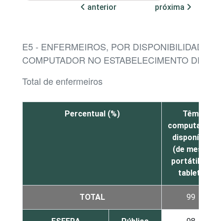
anterior
próxima
E5 - ENFERMEIROS, POR DISPONIBILIDADE D
COMPUTADOR NO ESTABELECIMENTO DE SA
Total de enfermeiros
Percentual (%)
Têm
computador
disponível
(de mesa,
portátil ou
tablet)
TOTAL
99