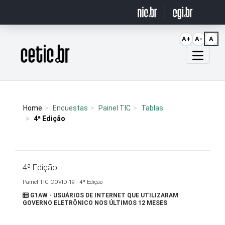
Ir para o conteúdo
A+
A-
A
Página inicial
Home
Encuestas
Painel TIC
Tablas
4ª Edição
4ª Edição
Painel TIC COVID-19 - 4ª Edição
G1AW - USUÁRIOS DE INTERNET QUE UTILIZARAM
GOVERNO ELETRÔNICO NOS ÚLTIMOS 12 MESES