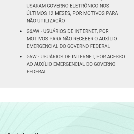
SOCIAL
USARAM GOVERNO ELETRÔNICO NOS
C
84
16
ÚLTIMOS 12 MESES, POR MOTIVOS PARA
NÃO UTILIZAÇÃO
DE
80
20
G6AW - USUÁRIOS DE INTERNET, POR
MOTIVOS PARA NÃO RECEBER O AUXÍLIO
Fonte: CGI.br/NIC.br, Centro Regional de
EMERGENCIAL DO GOVERNO FEDERAL
Estudos para o Desenvolvimento da
G6W - USUÁRIOS DE INTERNET, POR ACESSO
Sociedade da Informação (Cetic.br),
AO AUXÍLIO EMERGENCIAL DO GOVERNO
Pesquisa on-line com usuários de Internet no
FEDERAL
Brasil - Painel TIC COVID-19 - Edição 4.