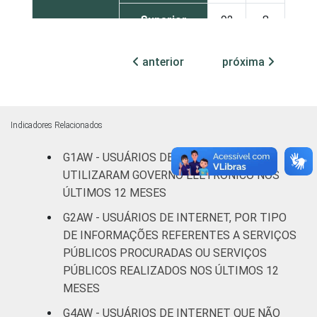
Superior
92
8
FAIXA
De 16 a 24
anterior
próxima
84
16
ETÁRIA
anos
De 25 a 34
83
17
anos
Indicadores Relacionados
G1AW - USUÁRIOS DE INTERNET QUE
De 35 a 44
83
17
UTILIZARAM GOVERNO ELETRÔNICO NOS
anos
ÚLTIMOS 12 MESES
De 45 a 59
G2AW - USUÁRIOS DE INTERNET, POR TIPO
85
15
anos
DE INFORMAÇÕES REFERENTES A SERVIÇOS
PÚBLICOS PROCURADAS OU SERVIÇOS
De 60 anos
88
12
PÚBLICOS REALIZADOS NOS ÚLTIMOS 12
ou mais
MESES
CLASSE
G4AW - USUÁRIOS DE INTERNET QUE NÃO
AB
92
8