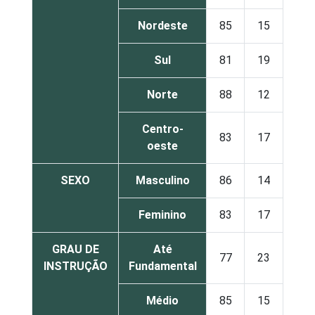
Nordeste
85
15
Sul
81
19
Norte
88
12
Centro-
83
17
oeste
SEXO
Masculino
86
14
Feminino
83
17
GRAU DE
Até
77
23
INSTRUÇÃO
Fundamental
Médio
85
15