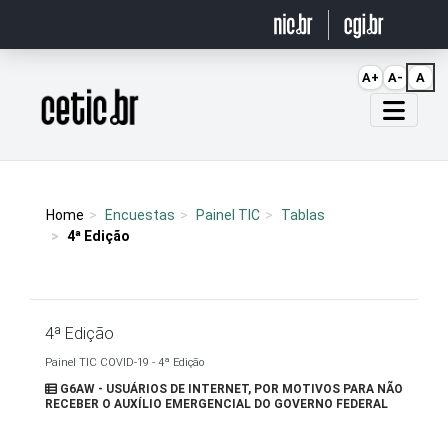
Ir para o conteúdo
A+
A-
A
Página inicial
Home
Encuestas
Painel TIC
Tablas
4ª Edição
4ª Edição
Painel TIC COVID-19 - 4ª Edição
G6AW - USUÁRIOS DE INTERNET, POR MOTIVOS PARA NÃO
RECEBER O AUXÍLIO EMERGENCIAL DO GOVERNO FEDERAL