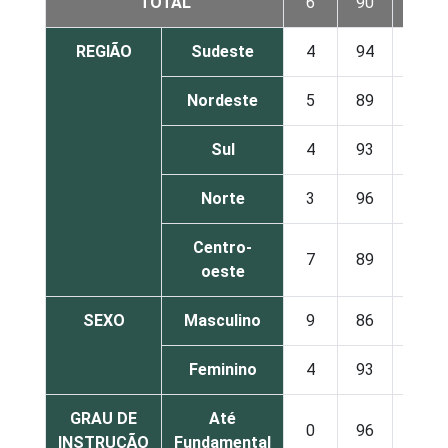
TOTAL
6
90
4
REGIÃO
Sudeste
4
94
2
Nordeste
5
89
6
Sul
4
93
3
Norte
3
96
2
Centro-
7
89
4
oeste
SEXO
Masculino
9
86
5
Feminino
4
93
3
GRAU DE
Até
0
96
4
INSTRUÇÃO
Fundamental