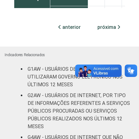
Médio
8
87
5
anterior
próxima
Superior
6
93
1
FAIXA
De 16 a 24
5
89
6
ETÁRIA
anos
Indicadores Relacionados
De 25 a 34
G1AW - USUÁRIOS DE INTERNET QUE
3
92
4
anos
UTILIZARAM GOVERNO ELETRÔNICO NOS
ÚLTIMOS 12 MESES
De 35 a 44
6
87
7
G2AW - USUÁRIOS DE INTERNET, POR TIPO
anos
DE INFORMAÇÕES REFERENTES A SERVIÇOS
PÚBLICOS PROCURADAS OU SERVIÇOS
De 45 a 59
8
91
0
PÚBLICOS REALIZADOS NOS ÚLTIMOS 12
anos
MESES
De 60 anos
G4AW - USUÁRIOS DE INTERNET QUE NÃO
6
92
2