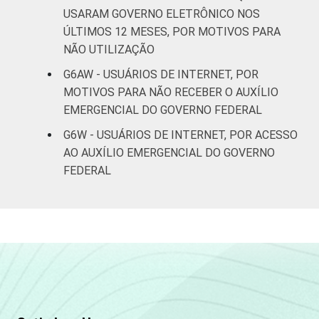
ou mais
USARAM GOVERNO ELETRÔNICO NOS
ÚLTIMOS 12 MESES, POR MOTIVOS PARA
CLASSE
AB
3
91
6
NÃO UTILIZAÇÃO
SOCIAL
G6AW - USUÁRIOS DE INTERNET, POR
C
8
90
2
MOTIVOS PARA NÃO RECEBER O AUXÍLIO
EMERGENCIAL DO GOVERNO FEDERAL
DE
4
90
6
G6W - USUÁRIOS DE INTERNET, POR ACESSO
Fonte: CGI.br/NIC.br, Centro Regional de
AO AUXÍLIO EMERGENCIAL DO GOVERNO
Estudos para o Desenvolvimento da
FEDERAL
Sociedade da Informação (Cetic.br),
Pesquisa on-line com usuários de Internet no
Brasil - Painel TIC COVID-19 - Edição 4.