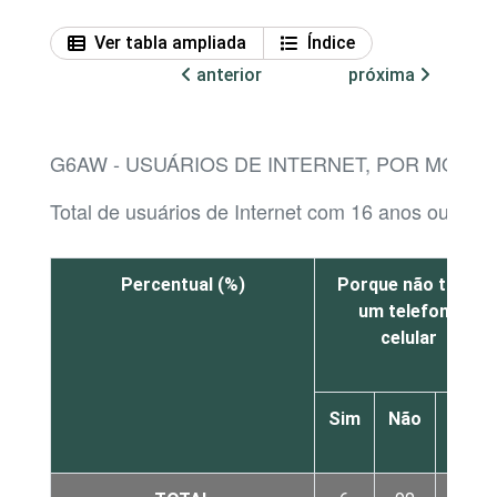
Ver tabla ampliada
Índice
anterior
próxima
G6AW - USUÁRIOS DE INTERNET, POR MOTI
Total de usuários de Internet com 16 anos ou mai
Percentual (%)
Porque não tinha
um telefone
celular
Sim
Não
Não
sabe