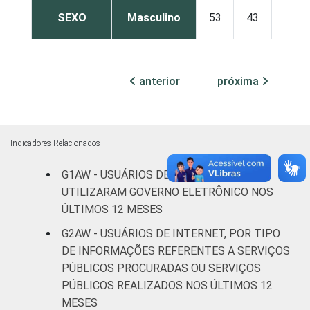
SEXO
Masculino
53
43
4
Feminino
47
50
2
anterior
próxima
GRAU DE
Até
44
51
4
INSTRUÇÃO
Fundamental
Médio
50
47
3
Indicadores Relacionados
Superior
56
43
1
G1AW - USUÁRIOS DE INTERNET QUE
UTILIZARAM GOVERNO ELETRÔNICO NOS
FAIXA
De 16 a 24
ÚLTIMOS 12 MESES
51
45
4
ETÁRIA
anos
G2AW - USUÁRIOS DE INTERNET, POR TIPO
DE INFORMAÇÕES REFERENTES A SERVIÇOS
De 25 a 34
50
48
2
PÚBLICOS PROCURADAS OU SERVIÇOS
anos
PÚBLICOS REALIZADOS NOS ÚLTIMOS 12
MESES
De 35 a 44