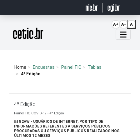
Ir para o conteúdo
A+
A-
A
Página inicial
Home
Encuestas
Painel TIC
Tablas
4ª Edição
4ª Edição
Painel TIC COVID-19 - 4ª Edição
G2AW - USUÁRIOS DE INTERNET, POR TIPO DE
INFORMAÇÕES REFERENTES A SERVIÇOS PÚBLICOS
PROCURADAS OU SERVIÇOS PÚBLICOS REALIZADOS NOS
ÚLTIMOS 12 MESES