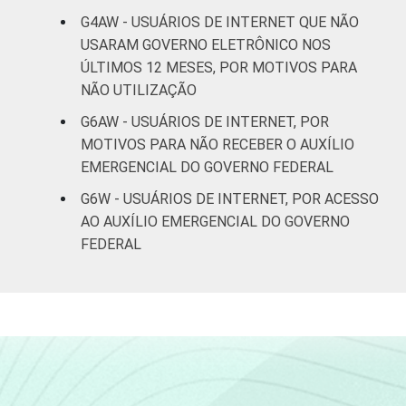
52
46
2
anos
G4AW - USUÁRIOS DE INTERNET QUE NÃO
USARAM GOVERNO ELETRÔNICO NOS
De 45 a 59
ÚLTIMOS 12 MESES, POR MOTIVOS PARA
48
49
3
anos
NÃO UTILIZAÇÃO
G6AW - USUÁRIOS DE INTERNET, POR
De 60 anos
49
48
3
MOTIVOS PARA NÃO RECEBER O AUXÍLIO
ou mais
EMERGENCIAL DO GOVERNO FEDERAL
CLASSE
AB
56
43
1
G6W - USUÁRIOS DE INTERNET, POR ACESSO
SOCIAL
AO AUXÍLIO EMERGENCIAL DO GOVERNO
C
48
48
3
FEDERAL
DE
48
48
4
Fonte: CGI.br/NIC.br, Centro Regional de
Estudos para o Desenvolvimento da
Sociedade da Informação (Cetic.br),
Pesquisa on-line com usuários de Internet no