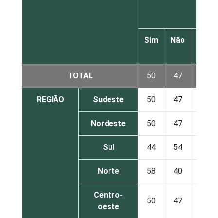
Sim
Não
Não
sabe
TOTAL
50
47
3
REGIÃO
Sudeste
50
47
3
Nordeste
50
47
3
Sul
44
54
2
Norte
58
40
1
Centro-
50
47
3
oeste