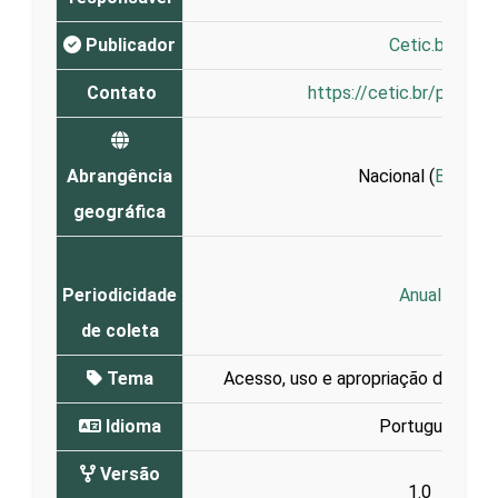
Publicador
Cetic.br
Contato
https://cetic.br/pt/con
Abrangência
Nacional (
Brasil
)
geográfica
Periodicidade
Anual
de coleta
Tema
Acesso, uso e apropriação da Inter
Idioma
Português
Versão
1.0