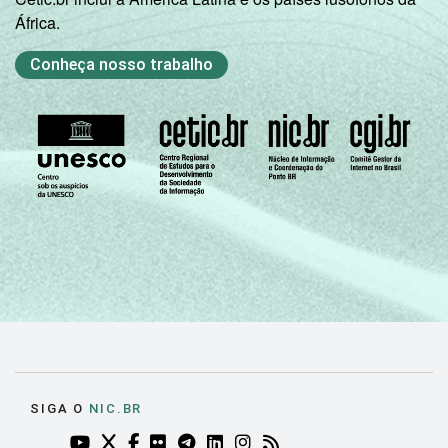
África.
Conheça nosso trabalho
SIGA O
NIC.BR
YOUTUBE DO NIC.BR (ABRE EM NOVA ABA)
TWITTER DO NIC.BR (ABRE EM NOVA ABA)
FACEBOOK DO NIC.BR (ABRE EM NOVA AB
FLICKR DO NIC.BR (ABRE EM NOVA AB
TELEGRAM DO NIC.BR (ABRE EM N
LINKEDIN DO NIC.BR (ABRE EM
INSTAGRAM DO NIC.BR (AB
RSS DO NIC.BR (ABRE 