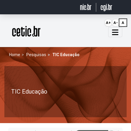
Ir para o conteúdo
A+
A-
A
Página inicial
Home
Pesquisas
TIC Educação
TIC Educação