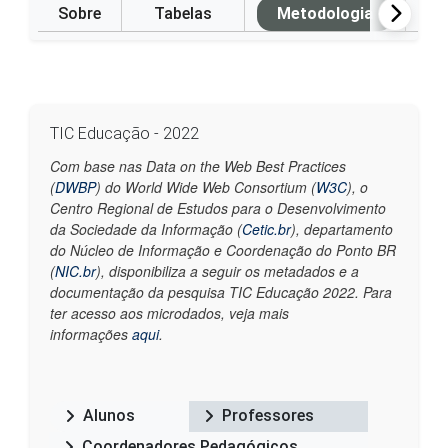
Sobre
Tabelas
Metodologia
P
TIC Educação - 2022
Com base nas Data on the Web Best Practices
(
DWBP
) do World Wide Web Consortium (
W3C
), o
Centro Regional de Estudos para o Desenvolvimento
da Sociedade da Informação (
Cetic.br
), departamento
do Núcleo de Informação e Coordenação do Ponto BR
(
NIC.br
), disponibiliza a seguir os metadados e a
documentação da pesquisa TIC Educação 2022. Para
ter acesso aos microdados, veja mais
informações
aqui
.
Alunos
Professores
Coordenadores Pedagógicos