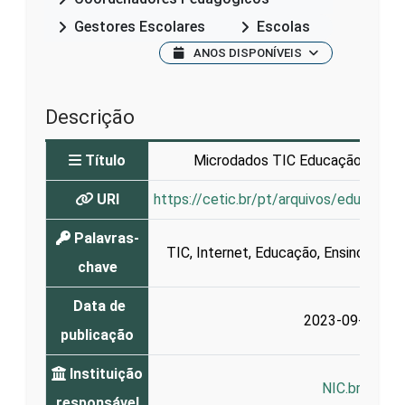
Gestores Escolares
Escolas
ANOS DISPONÍVEIS
Descrição
Título
Microdados TIC Educação 2022 -
URI
https://cetic.br/pt/arquivos/educaca
Palavras-
TIC
,
Internet
,
Educação
,
Ensino
,
Apre
chave
Data de
2023-09-25
publicação
Instituição
NIC.br
responsável